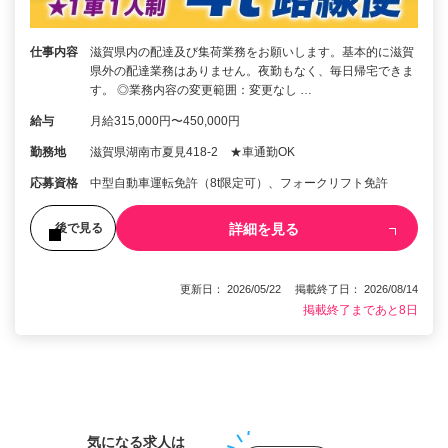
仕事内容
滋賀県内の配達及び集荷業務をお願いします。基本的に滋賀
県外の配達業務はありません。夜勤もなく、毎日帰宅できま
す。 ◎業務内容の変更範囲：変更なし …
給与
月給315,000円〜450,000円
勤務地
滋賀県湖南市夏見418-2 ★車通勤OK
応募資格
中型自動車運転免許（8t限定可）、フォークリフト免許
詳細を見る
後で見る
更新日： 2026/05/22 掲載終了日： 2026/08/14
掲載終了まであと8日
1
気になる求人は