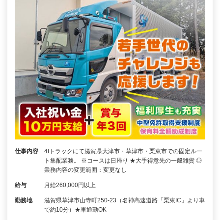
仕事内容
4tトラックにて滋賀県大津市・草津市・栗東市での固定ルー
ト集配業務。 ※コースは日帰り ★大手得意先の一般雑貨 ◎
業務内容の変更範囲：変更なし
給与
月給260,000円以上
勤務地
滋賀県草津市山寺町250-23（名神高速道路「栗東IC」より車
で約10分）★車通勤OK