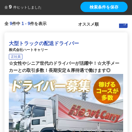
9
検索条件を保存
全
件ヒットしました
9
1
-
9
全
件中
件を表示
大型トラックの配送ドライバー
株式会社ハートキャリー
正社員
☆女性やシニア世代のドライバーが活躍中！☆大手メー
カーとの取引多数！長期安定＆厚待遇で働けます◎