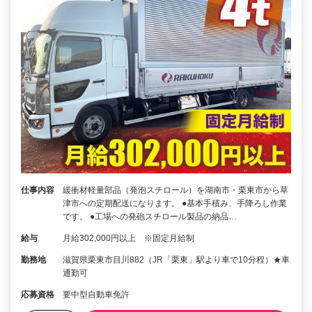
仕事内容
緩衝材軽量部品（発泡スチロール）を湖南市・栗東市から草
津市への定期配送になります。 ●基本手積み、手降ろし作業
です。 ●工場への発砲スチロール製品の納品…
給与
月給302,000円以上 ※固定月給制
勤務地
滋賀県栗東市目川882（JR「栗東」駅より車で10分程）★車
通勤可
応募資格
要中型自動車免許