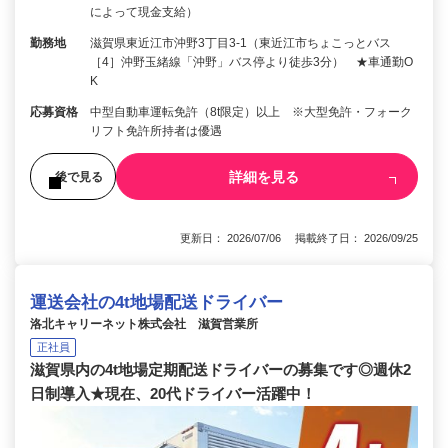
によって現金支給）
勤務地
滋賀県東近江市沖野3丁目3-1（東近江市ちょこっとバス
［4］沖野玉緒線「沖野」バス停より徒歩3分） ★車通勤O
K
応募資格
中型自動車運転免許（8t限定）以上 ※大型免許・フォーク
リフト免許所持者は優遇
詳細を見る
後で見る
更新日： 2026/07/06 掲載終了日： 2026/09/25
運送会社の4t地場配送ドライバー
洛北キャリーネット株式会社 滋賀営業所
正社員
滋賀県内の4t地場定期配送ドライバーの募集です◎週休2
日制導入★現在、20代ドライバー活躍中！