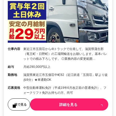
仕事内容
東近江市五箇荘から4tトラックで出発して、滋賀県蒲生郡
（竜王町・日野町）の工場間輸送をお願いします。基本パレ
ットでの積み下ろしです。 ◎業務内容の変更範囲…
給与
月給290,000円以上
勤務地
滋賀県東近江市五個荘中町82（近江鉄道「五箇荘」駅より徒
歩8分）★車通勤OK
応募資格
中型自動車運転免許（平成19年6月改正前の普通免許）、フ
ォークリフト免許お持ちの方、尚可
詳細を見る
後で見る