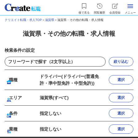
後で見る
閲覧履歴
会員登録
メニュー
クリエイト転職・求人TOP
＞
滋賀県
＞
滋賀県・その他の転職・求人情報
滋賀県・その他の転職・求人情報
検索条件の設定
絞り込む
ドライバー(ドライバー(普通免
職種
選択
許・準中型免許・中型免許))
エリア
滋賀県(すべて)
選択
条件
指定しない
選択
業種
指定しない
選択