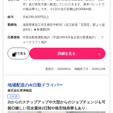
市）及び奈良方面へ配送していただきます。基本パレットで
の積み降ろしです。※1日の走行距離は約300km程…
給与
月給290,000円以上
勤務地
滋賀県東近江市五個荘中町82（近江鉄道「五箇荘」駅より徒
歩8分）★車通勤OK
応募資格
中型自動車運転免許（平成19年6月改正前の普通免許）、フ
ォークリフト免許
詳細を見る
後で見る
更新日： 2026/05/21 掲載終了日： 2026/11/06
地場配送の4t日勤ドライバー
株式会社草津物流
正社員
2tからのステップアップや大型からのジョブチェンジも可
能◎嬉しい完全週休2日制や格安独身寮もあり♪