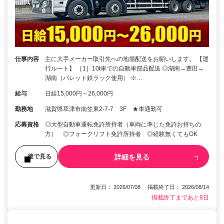
仕事内容
主に大手メーカー取引先への地場配送をお願いします。 【運
行ルート】 ［1］10t車での自動車部品配送 ◎湖南→豊田→
湖南（パレット鉄ラック使用） ※…
給与
日給15,000円～26,000円
勤務地
滋賀県草津市南笠東2-7-7 3F ★車通勤可
応募資格
◎大型自動車運転免許所持者（車両に準じた免許お持ちの
方） ◎フォークリフト免許所持者 ◎経験無くてもOK
詳細を見る
後で見る
更新日： 2026/07/08 掲載終了日： 2026/08/14
掲載終了まであと8日