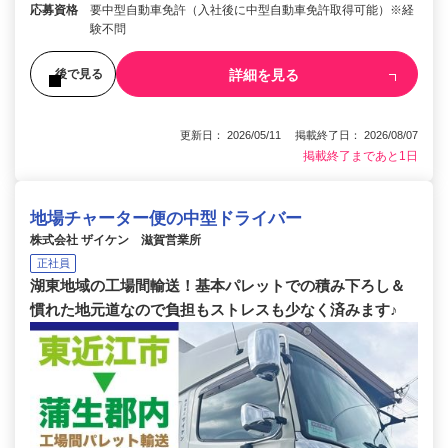
応募資格
要中型自動車免許（入社後に中型自動車免許取得可能）※経
験不問
詳細を見る
後で見る
更新日： 2026/05/11 掲載終了日： 2026/08/07
掲載終了まであと1日
地場チャーター便の中型ドライバー
株式会社 ザイケン 滋賀営業所
正社員
湖東地域の工場間輸送！基本パレットでの積み下ろし＆
慣れた地元道なので負担もストレスも少なく済みます♪