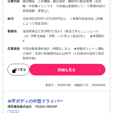
仕事内容
物流機器・工作機械・建設資材・鋼材等の配送業務（近距
離・中距離メインです ※詳細は面接時にて） ◎業務内容の
変更範囲：変更なし
給与
月給280,000円〜370,000円以上 ☆食事代別途支給（距離
によって現金支給）
勤務地
滋賀県東近江市沖野3丁目3-1（東近江市ちょこっとバス
［4］沖野玉緒線「沖野」バス停より徒歩3分） ★車通勤O
K
応募資格
中型自動車運転免許（8t限定）以上 ★移動式クレーン運転
士免許・玉掛け技能講習あれば尚可（入社後会社負担で免許
取得可能）
詳細を見る
後で見る
更新日： 2026/07/06 掲載終了日： 2026/09/25
4t平ボディの中型ドライバー
津田運送株式会社 TSUDA GROUP
正社員