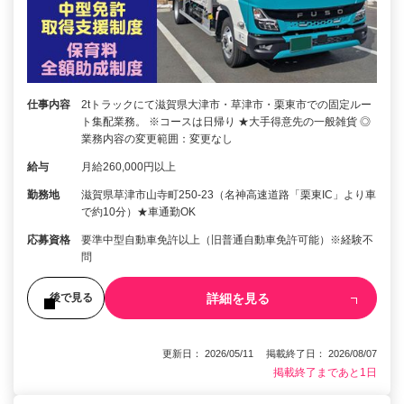
仕事内容
2tトラックにて滋賀県大津市・草津市・栗東市での固定ルー
ト集配業務。 ※コースは日帰り ★大手得意先の一般雑貨 ◎
業務内容の変更範囲：変更なし
給与
月給260,000円以上
勤務地
滋賀県草津市山寺町250-23（名神高速道路「栗東IC」より車
で約10分）★車通勤OK
応募資格
要準中型自動車免許以上（旧普通自動車免許可能）※経験不
問
詳細を見る
後で見る
更新日： 2026/05/11 掲載終了日： 2026/08/07
掲載終了まであと1日