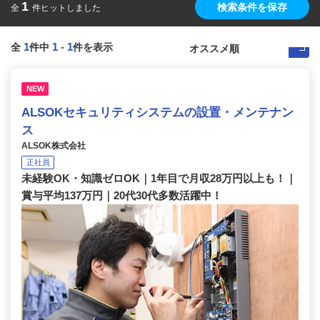
1
検索条件を保存
全
件ヒットしました
1
1
-
1
全
件中
件を表示
NEW
ALSOKセキュリティシステムの設置・メンテナン
ス
ALSOK株式会社
正社員
未経験OK・知識ゼロOK｜1年目で月収28万円以上も！｜
賞与平均137万円｜20代30代多数活躍中！