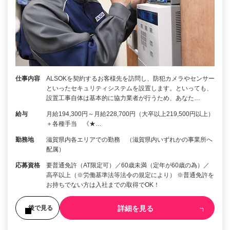
仕事内容
ALSOKを契約するお客様先を訪問し、防犯カメラやセンサー
といったセキュリティシステムを設置します。といっても、
設置工事自体は基本的に協力業者が行うため、あなた…
給与
月給194,300円～月給228,700円（大卒以上219,500円以上）
＋各種手当 《★…
勤務地
滋賀県内各エリアでの勤務 （滋賀県内いずれかの事業所へ
配属）
応募資格
要普通免許（AT限定可）／60歳未満（定年が60歳の為）／
高卒以上（※労働基準法等法令の規定により） ※普通免許を
お持ちでない方は入社までの取得でOK！
詳細を見る
後で見る