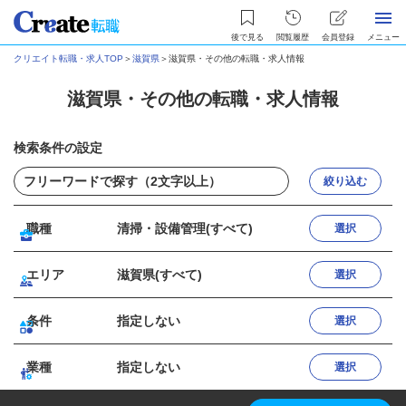
後で見る
閲覧履歴
会員登録
メニュー
クリエイト転職・求人TOP
＞
滋賀県
＞
滋賀県・その他の転職・求人情報
滋賀県・その他の転職・求人情報
検索条件の設定
絞り込む
職種
清掃・設備管理(すべて)
選択
エリア
滋賀県(すべて)
選択
条件
指定しない
選択
業種
指定しない
選択