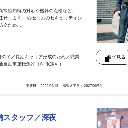
最長10連休／福利厚生充実／平均年収600
る異常感知時の対応や機器の点検など、
任せします。 ◎セコムのセキュリティシ
に防ぐため…
3号のイ／長期キャリア形成のため／職業
後で見
通自動車運転免許（AT限定可）
更新日： 2026/06/15 掲載終了日： 2027/06/30