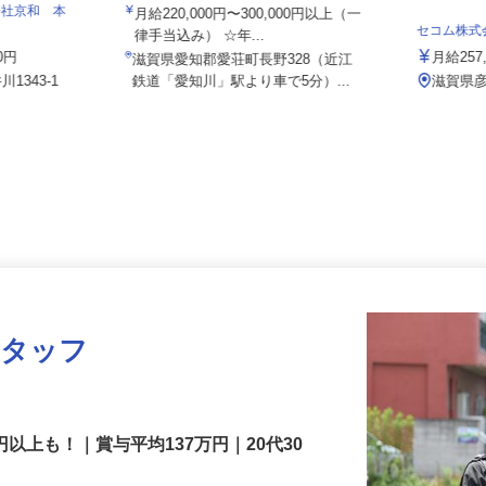
伏見運送株式会社 滋賀北支店
会社京和 本
月給220,000円〜300,000円以上（一
セコム株
律手当込み） ☆年...
00円
月給2
滋賀県愛知郡愛荘町長野328（近江
1343-1
鉄道「愛知川」駅より車で5分）...
滋賀
スタッフ
円以上も！｜賞与平均137万円｜20代30