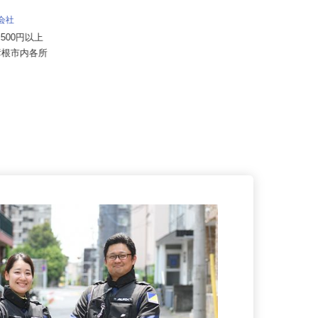
泉車輛輸送グループ＜株式会社京和 本
式会社
社営業所＞
57,500円以上
月給341,900円～500,000円
県彦根市内各所
滋賀県高島市新旭町安井川1343-1