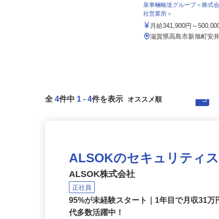
泉車輛輸送グループ＜株式
セコム株式会社
社営業所＞
月給257,500円以上
月給341,900円～500,0
滋賀県彦根市内各所
滋賀県高島市新旭町安井川
全
4
件中
1
-
4
件を表示
ALSOKのセキュリティ
ALSOK株式会社
正社員
95%が未経験スタート｜1年目で月収31万