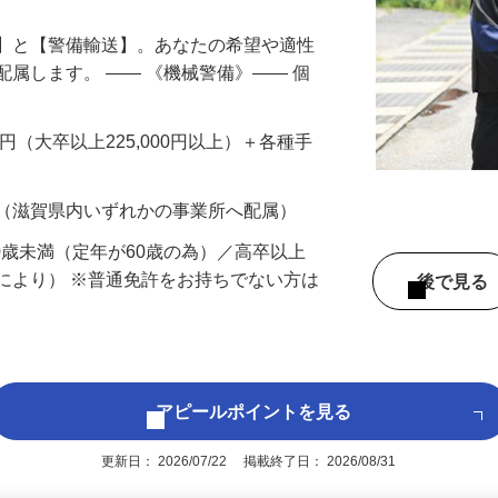
備】と【警備輸送】。あなたの希望や適性
配属します。 ―― 《機械警備》―― 個
…
200円（大卒以上225,000円以上）＋各種手
 （滋賀県内いずれかの事業所へ配属）
60歳未満（定年が60歳の為）／高卒以上
により） ※普通免許をお持ちでない方は
後で見
アピールポイントを見る