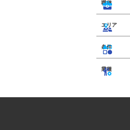
職種
エリア
条件
業種