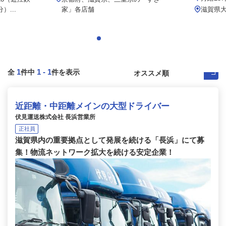
...
家」各店舗
滋賀県
1
1
-
1
全
件中
件を表示
近距離・中距離メインの大型ドライバー
伏見運送株式会社 長浜営業所
正社員
滋賀県内の重要拠点として発展を続ける「長浜」にて募
集！物流ネットワーク拡大を続ける安定企業！