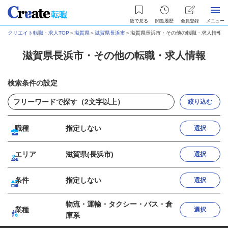
後で見る
閲覧履歴
会員登録
メニュー
クリエイト転職・求人TOP
＞
滋賀県
＞
滋賀県長浜市
＞
滋賀県長浜市・その他の転職・求人情報
滋賀県長浜市・その他の転職・求人情報
検索条件の設定
絞り込む
職種
指定しない
選択
エリア
滋賀県(長浜市)
選択
条件
指定しない
選択
物流・運輸・タクシー・バス・倉
業種
選択
庫系