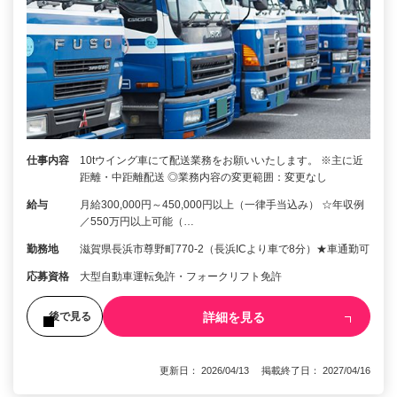
仕事内容
10tウイング車にて配送業務をお願いいたします。 ※主に近
距離・中距離配送 ◎業務内容の変更範囲：変更なし
給与
月給300,000円～450,000円以上（一律手当込み） ☆年収例
／550万円以上可能（…
勤務地
滋賀県長浜市尊野町770-2（長浜ICより車で8分）★車通勤可
応募資格
大型自動車運転免許・フォークリフト免許
詳細を見る
後で見る
更新日： 2026/04/13 掲載終了日： 2027/04/16