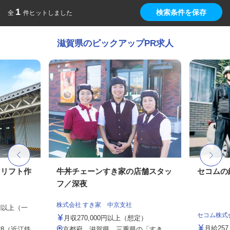
1
検索条件を保存
全
件ヒットしました
滋賀県のピックアップPR求人
クリフト作
牛丼チェーンすき家の店舗スタッ
セコムの
フ／深夜
株式会社 すき家 中京支社
0円以上（一
セコム株式
月収270,000円以上（想定）
月給257
8（近江鉄
京都府、滋賀県、三重県の「すき