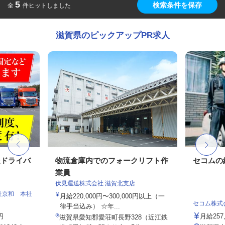
5
検索条件を保存
全
件ヒットしました
滋賀県のピックアップPR求人
送ドライバ
物流倉庫内でのフォークリフト作
セコムの
業員
伏見運送株式会社 滋賀北支店
社京和 本社
月給220,000円〜300,000円以上（一
セコム株式
律手当込み） ☆年...
円
月給257
滋賀県愛知郡愛荘町長野328（近江鉄