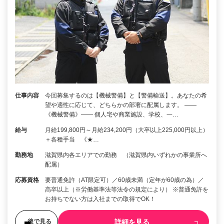
仕事内容
今回募集するのは【機械警備】と【警備輸送】。あなたの希
望や適性に応じて、どちらかの部署に配属します。 ――
《機械警備》―― 個人宅や商業施設、学校、一…
給与
月給199,800円～月給234,200円（大卒以上225,000円以上）
＋各種手当 《★…
勤務地
滋賀県内各エリアでの勤務 （滋賀県内いずれかの事業所へ
配属）
応募資格
要普通免許（AT限定可）／60歳未満（定年が60歳の為）／
高卒以上（※労働基準法等法令の規定により） ※普通免許を
お持ちでない方は入社までの取得でOK！
詳細を見る
後で見る