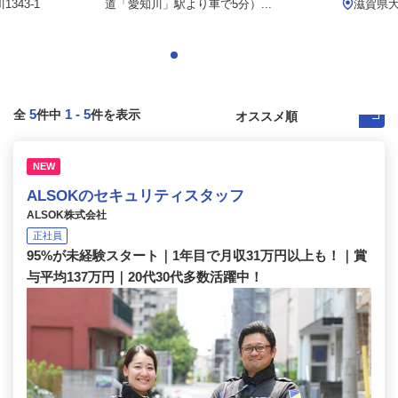
343-1
道「愛知川」駅より車で5分）...
滋賀県
5
1
-
5
全
件中
件を表示
NEW
ALSOKのセキュリティスタッフ
ALSOK株式会社
正社員
95%が未経験スタート｜1年目で月収31万円以上も！｜賞
与平均137万円｜20代30代多数活躍中！