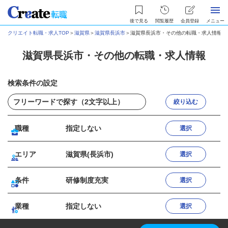
後で見る
閲覧履歴
会員登録
メニュー
クリエイト転職・求人TOP
＞
滋賀県
＞
滋賀県長浜市
＞
滋賀県長浜市・その他の転職・求人情報
滋賀県長浜市・その他の転職・求人情報
検索条件の設定
絞り込む
職種
指定しない
選択
エリア
滋賀県(長浜市)
選択
条件
研修制度充実
選択
業種
指定しない
選択