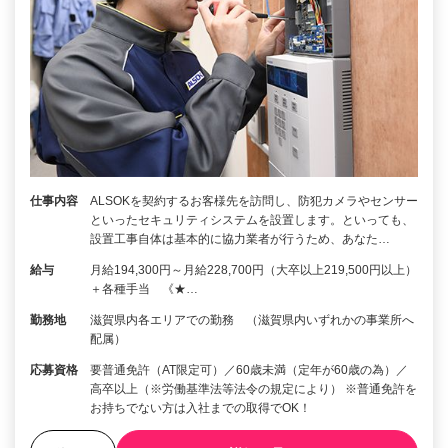
仕事内容
ALSOKを契約するお客様先を訪問し、防犯カメラやセンサー
といったセキュリティシステムを設置します。といっても、
設置工事自体は基本的に協力業者が行うため、あなた…
給与
月給194,300円～月給228,700円（大卒以上219,500円以上）
＋各種手当 《★…
勤務地
滋賀県内各エリアでの勤務 （滋賀県内いずれかの事業所へ
配属）
応募資格
要普通免許（AT限定可）／60歳未満（定年が60歳の為）／
高卒以上（※労働基準法等法令の規定により） ※普通免許を
お持ちでない方は入社までの取得でOK！