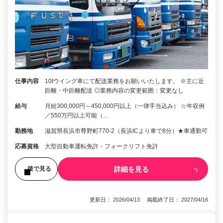
仕事内容
10tウイング車にて配送業務をお願いいたします。 ※主に近
距離・中距離配送 ◎業務内容の変更範囲：変更なし
給与
月給300,000円～450,000円以上（一律手当込み） ☆年収例
／550万円以上可能（…
勤務地
滋賀県長浜市尊野町770-2（長浜ICより車で8分）★車通勤可
応募資格
大型自動車運転免許・フォークリフト免許
詳細を見る
後で見る
更新日： 2026/04/13 掲載終了日： 2027/04/16