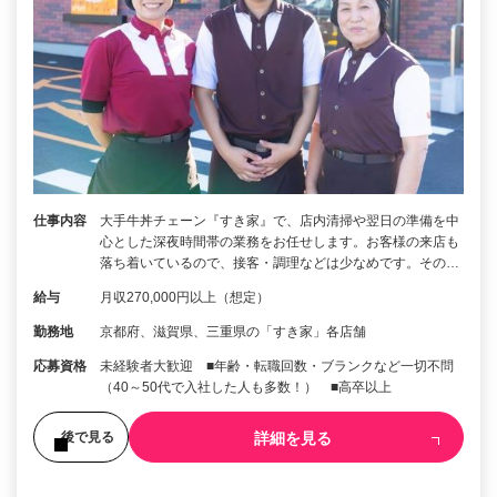
仕事内容
大手牛丼チェーン『すき家』で、店内清掃や翌日の準備を中
心とした深夜時間帯の業務をお任せします。お客様の来店も
落ち着いているので、接客・調理などは少なめです。その…
給与
月収270,000円以上（想定）
勤務地
京都府、滋賀県、三重県の「すき家」各店舗
応募資格
未経験者大歓迎 ■年齢・転職回数・ブランクなど一切不問
（40～50代で入社した人も多数！） ■高卒以上
詳細を見る
後で見る