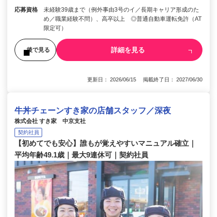
応募資格
未経験39歳まで（例外事由3号のイ／長期キャリア形成のた
め／職業経験不問）、高卒以上 ◎普通自動車運転免許（AT
限定可）
詳細を見る
後で見る
更新日： 2026/06/15 掲載終了日： 2027/06/30
牛丼チェーンすき家の店舗スタッフ／深夜
株式会社 すき家 中京支社
契約社員
【初めてでも安心】誰もが覚えやすいマニュアル確立｜
平均年齢49.1歳｜最大9連休可｜契約社員