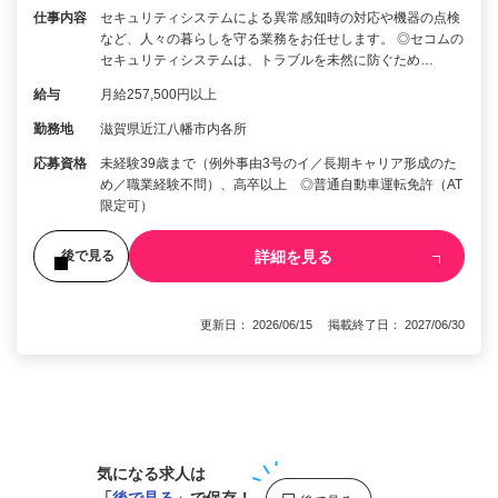
仕事内容
セキュリティシステムによる異常感知時の対応や機器の点検
など、人々の暮らしを守る業務をお任せします。 ◎セコムの
セキュリティシステムは、トラブルを未然に防ぐため…
給与
月給257,500円以上
勤務地
滋賀県近江八幡市内各所
応募資格
未経験39歳まで（例外事由3号のイ／長期キャリア形成のた
め／職業経験不問）、高卒以上 ◎普通自動車運転免許（AT
限定可）
詳細を見る
後で見る
更新日： 2026/06/15 掲載終了日： 2027/06/30
1
気になる求人は
「
後で見る
」で保存！