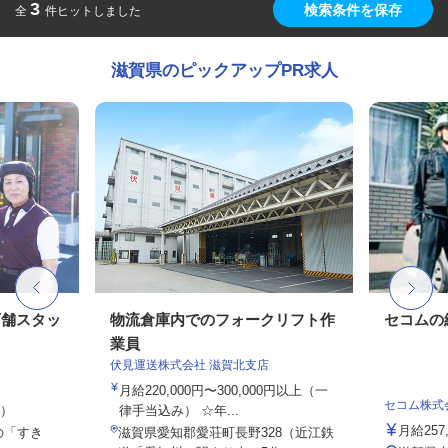
3
検索条件を保存
全
件ヒットしました
滋賀県のピックアップPR求人
店舗スタッ
物流倉庫内でのフォークリフト作
セコムの
業員
伏見運送株式会社 滋賀北支店
月給220,000円〜300,000円以上（一
セコム株式
定）
律手当込み） ☆年...
月給257
の「すき
滋賀県愛知郡愛荘町長野328（近江鉄