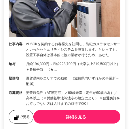
仕事内容
ALSOKを契約するお客様先を訪問し、防犯カメラやセンサー
といったセキュリティシステムを設置します。といっても、
設置工事自体は基本的に協力業者が行うため、あなた…
給与
月給194,300円～月給228,700円（大卒以上219,500円以上）
＋各種手当 《★…
勤務地
滋賀県内各エリアでの勤務 （滋賀県内いずれかの事業所へ
配属）
応募資格
要普通免許（AT限定可）／60歳未満（定年が60歳の為）／
高卒以上（※労働基準法等法令の規定により） ※普通免許を
お持ちでない方は入社までの取得でOK！
詳細を見る
後で見る