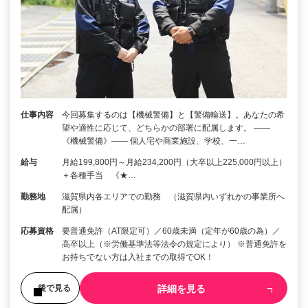
仕事内容
今回募集するのは【機械警備】と【警備輸送】。あなたの希
望や適性に応じて、どちらかの部署に配属します。 ――
《機械警備》―― 個人宅や商業施設、学校、一…
給与
月給199,800円～月給234,200円（大卒以上225,000円以上）
＋各種手当 《★…
勤務地
滋賀県内各エリアでの勤務 （滋賀県内いずれかの事業所へ
配属）
応募資格
要普通免許（AT限定可）／60歳未満（定年が60歳の為）／
高卒以上（※労働基準法等法令の規定により） ※普通免許を
お持ちでない方は入社までの取得でOK！
詳細を見る
後で見る