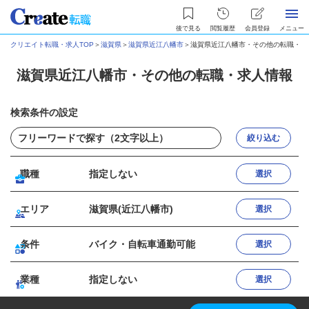
後で見る
閲覧履歴
会員登録
メニュー
クリエイト転職・求人TOP
＞
滋賀県
＞
滋賀県近江八幡市
＞
滋賀県近江八幡市・その他の転職・求
滋賀県近江八幡市・その他の転職・求人情報
検索条件の設定
絞り込む
職種
指定しない
選択
エリア
滋賀県(近江八幡市)
選択
条件
バイク・自転車通勤可能
選択
業種
指定しない
選択