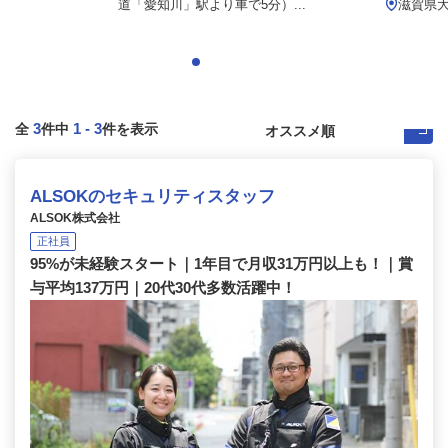
道「愛知川」駅より車で5分）...
滋賀県
3
1
-
3
全
件中
件を表示
ALSOKのセキュリティスタッフ
ALSOK株式会社
正社員
95%が未経験スタート｜1年目で月収31万円以上も！｜賞
与平均137万円｜20代30代多数活躍中！