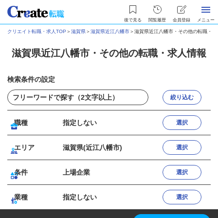
後で見る
閲覧履歴
会員登録
メニュー
クリエイト転職・求人TOP
＞
滋賀県
＞
滋賀県近江八幡市
＞
滋賀県近江八幡市・その他の転職・求
滋賀県近江八幡市・その他の転職・求人情報
検索条件の設定
絞り込む
職種
指定しない
選択
エリア
滋賀県(近江八幡市)
選択
条件
上場企業
選択
業種
指定しない
選択