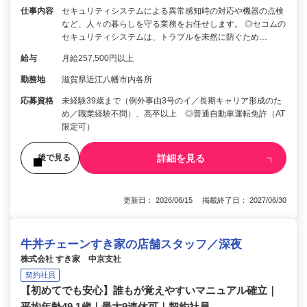
仕事内容
セキュリティシステムによる異常感知時の対応や機器の点検
など、人々の暮らしを守る業務をお任せします。 ◎セコムの
セキュリティシステムは、トラブルを未然に防ぐため…
給与
月給257,500円以上
勤務地
滋賀県近江八幡市内各所
応募資格
未経験39歳まで（例外事由3号のイ／長期キャリア形成のた
め／職業経験不問）、高卒以上 ◎普通自動車運転免許（AT
限定可）
詳細を見る
後で見る
更新日： 2026/06/15 掲載終了日： 2027/06/30
牛丼チェーンすき家の店舗スタッフ／深夜
株式会社 すき家 中京支社
契約社員
【初めてでも安心】誰もが覚えやすいマニュアル確立｜
平均年齢49.1歳｜最大9連休可｜契約社員