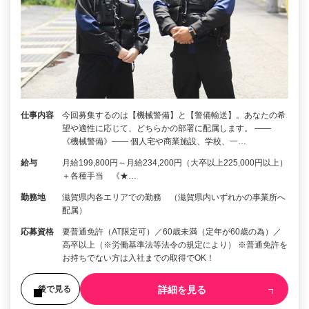
仕事内容
今回募集するのは【機械警備】と【警備輸送】。あなたの希
望や適性に応じて、どちらかの部署に配属します。 ――
《機械警備》―― 個人宅や商業施設、学校、一…
給与
月給199,800円～月給234,200円（大卒以上225,000円以上）
＋各種手当 《★…
勤務地
滋賀県内各エリアでの勤務 （滋賀県内いずれかの事業所へ
配属）
応募資格
要普通免許（AT限定可）／60歳未満（定年が60歳の為）／
高卒以上（※労働基準法等法令の規定により） ※普通免許を
お持ちでない方は入社までの取得でOK！
詳細を見る
後で見る