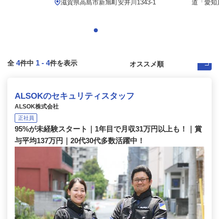
滋賀県高島市新旭町安井川1343-1
道「愛知川
4
1
-
4
全
件中
件を表示
ALSOKのセキュリティスタッフ
ALSOK株式会社
正社員
95%が未経験スタート｜1年目で月収31万円以上も！｜賞
与平均137万円｜20代30代多数活躍中！