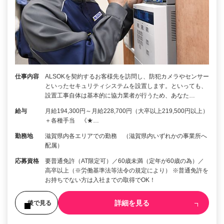
仕事内容
ALSOKを契約するお客様先を訪問し、防犯カメラやセンサー
といったセキュリティシステムを設置します。といっても、
設置工事自体は基本的に協力業者が行うため、あなた…
給与
月給194,300円～月給228,700円（大卒以上219,500円以上）
＋各種手当 《★…
勤務地
滋賀県内各エリアでの勤務 （滋賀県内いずれかの事業所へ
配属）
応募資格
要普通免許（AT限定可）／60歳未満（定年が60歳の為）／
高卒以上（※労働基準法等法令の規定により） ※普通免許を
お持ちでない方は入社までの取得でOK！
詳細を見る
後で見る