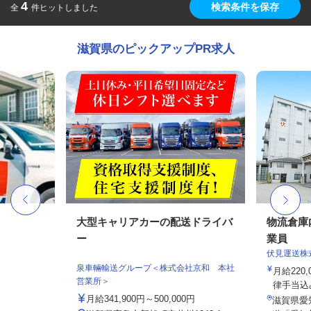
4
検索条件を保存
全
件ヒットしました
滋賀県のピックアップPR求人
大型キャリアカーの配送ドライバ
物流倉庫
ー
業員
伏見運送株
泉車輛輸送グループ＜株式会社京和 本社
月給220,
営業所＞
律手当込み
月給341,900円～500,000円
滋賀県愛