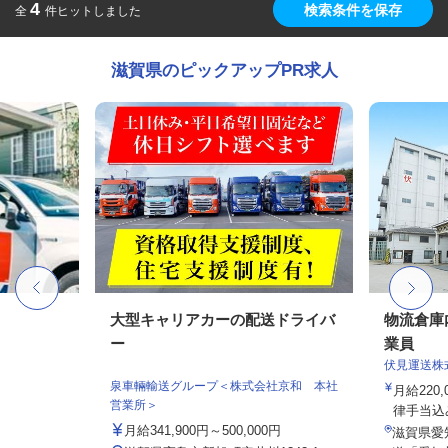
4
検索条件を保存
全
件ヒットしました
滋賀県のピックアップPR求人
大型キャリアカーの配送ドライバ
物流倉庫
ー
業員
伏見運送株
泉車輛輸送グループ＜株式会社京和 本社
月給220,
営業所＞
律手当込み
月給341,900円～500,000円
滋賀県愛