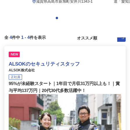
滋賀県高島市新旭町安井川1343-1
道「愛知川
4
1
-
4
全
件中
件を表示
NEW
ALSOKのセキュリティスタッフ
ALSOK株式会社
正社員
95%が未経験スタート｜1年目で月収31万円以上も！｜賞
与平均137万円｜20代30代多数活躍中！