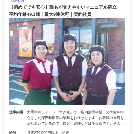
契約社員
【初めてでも安心】誰もが覚えやすいマニュアル確立｜
平均年齢49.1歳｜最大9連休可｜契約社員
仕事内容
大手牛丼チェーン『すき家』で、店内清掃や翌日の準備を中
心とした深夜時間帯の業務をお任せします。お客様の来店も
落ち着いているので、接客・調理などは少なめです。その…
給与
月収270,000円以上（想定）