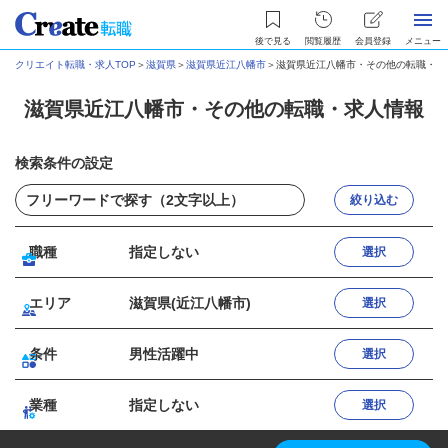
後で見る
閲覧履歴
会員登録
メニュー
クリエイト転職・求人TOP
＞
滋賀県
＞
滋賀県近江八幡市
＞
滋賀県近江八幡市・その他の転職・求
滋賀県近江八幡市・その他の転職・求人情報
検索条件の設定
絞り込む
職種
指定しない
選択
エリア
滋賀県(近江八幡市)
選択
条件
男性活躍中
選択
業種
指定しない
選択