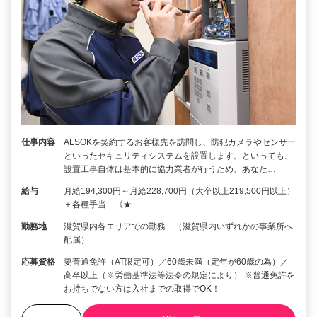
仕事内容
ALSOKを契約するお客様先を訪問し、防犯カメラやセンサー
といったセキュリティシステムを設置します。といっても、
設置工事自体は基本的に協力業者が行うため、あなた…
給与
月給194,300円～月給228,700円（大卒以上219,500円以上）
＋各種手当 《★…
勤務地
滋賀県内各エリアでの勤務 （滋賀県内いずれかの事業所へ
配属）
応募資格
要普通免許（AT限定可）／60歳未満（定年が60歳の為）／
高卒以上（※労働基準法等法令の規定により） ※普通免許を
お持ちでない方は入社までの取得でOK！