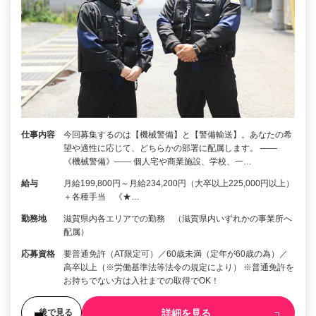
仕事内容
今回募集するのは【機械警備】と【警備輸送】。あなたの希
望や適性に応じて、どちらかの部署に配属します。 ――
《機械警備》―― 個人宅や商業施設、学校、一…
給与
月給199,800円～月給234,200円（大卒以上225,000円以上）
＋各種手当 《★…
勤務地
滋賀県内各エリアでの勤務 （滋賀県内いずれかの事業所へ
配属）
応募資格
要普通免許（AT限定可）／60歳未満（定年が60歳の為）／
高卒以上（※労働基準法等法令の規定により） ※普通免許を
お持ちでない方は入社までの取得でOK！
詳細を見る
後で見る