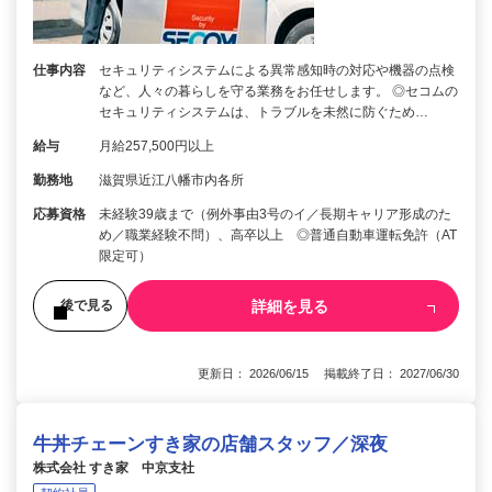
仕事内容
セキュリティシステムによる異常感知時の対応や機器の点検
など、人々の暮らしを守る業務をお任せします。 ◎セコムの
セキュリティシステムは、トラブルを未然に防ぐため…
給与
月給257,500円以上
勤務地
滋賀県近江八幡市内各所
応募資格
未経験39歳まで（例外事由3号のイ／長期キャリア形成のた
め／職業経験不問）、高卒以上 ◎普通自動車運転免許（AT
限定可）
詳細を見る
後で見る
更新日： 2026/06/15 掲載終了日： 2027/06/30
牛丼チェーンすき家の店舗スタッフ／深夜
株式会社 すき家 中京支社