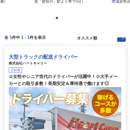
属）
道「愛知川」駅より車で5分）...
滋賀県高
1
1
-
1
全
件中
件を表示
大型トラックの配送ドライバー
株式会社ハートキャリー
正社員
☆女性やシニア世代のドライバーが活躍中！☆大手メー
カーとの取引多数！長期安定＆厚待遇で働けます◎