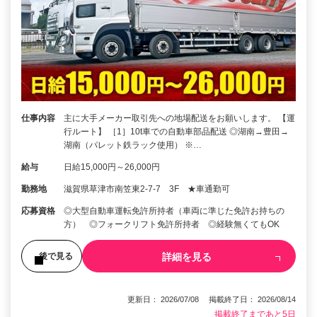
仕事内容
主に大手メーカー取引先への地場配送をお願いします。 【運
行ルート】 ［1］10t車での自動車部品配送 ◎湖南→豊田→
湖南（パレット鉄ラック使用） ※…
給与
日給15,000円～26,000円
勤務地
滋賀県草津市南笠東2-7-7 3F ★車通勤可
応募資格
◎大型自動車運転免許所持者（車両に準じた免許お持ちの
方） ◎フォークリフト免許所持者 ◎経験無くてもOK
詳細を見る
後で見る
更新日： 2026/07/08 掲載終了日： 2026/08/14
掲載終了まであと5日