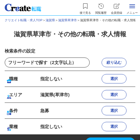
後で見る
閲覧履歴
会員登録
メニュー
クリエイト転職・求人TOP
＞
滋賀県
＞
滋賀県草津市
＞
滋賀県草津市・その他の転職・求人情報
滋賀県草津市・その他の転職・求人情報
検索条件の設定
絞り込む
職種
指定しない
選択
エリア
滋賀県(草津市)
選択
条件
急募
選択
業種
指定しない
選択