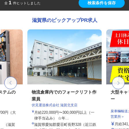
1
検索条件を保存
全
件ヒットしました
滋賀県のピックアップPR求人
ステムの
物流倉庫内でのフォークリフト作
大型キャ
業員
ー
伏見運送株式会社 滋賀北支店
泉車輛輸送
,700円（大
月給220,000円〜300,000円以上（一
営業所＞
律手当込み） ☆年...
月給341,
 （滋賀
滋賀県愛知郡愛荘町長野328（近江鉄