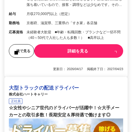
落ち着いているので、接客・調理などは少なめです。その…
給与
月収270,000円以上（想定）
勤務地
京都府、滋賀県、三重県の「すき家」各店舗
応募資格
未経験者大歓迎 ■年齢・転職回数・ブランクなど一切不問
（40～50代で入社した人も多数！） ■高卒以上
詳細を見る
後で見る
更新日： 2026/04/17 掲載終了日： 2027/04/23
大型トラックの配送ドライバー
株式会社ハートキャリー
正社員
☆女性やシニア世代のドライバーが活躍中！☆大手メー
カーとの取引多数！長期安定＆厚待遇で働けます◎