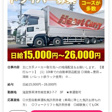
仕事内容
主に大手メーカー取引先への地場配送をお願いします。 【運
行ルート】 ［1］10t車での自動車部品配送 ◎湖南→豊田→
湖南（パレット鉄ラック使用） ※…
給与
日給15,000円～26,000円
勤務地
滋賀県草津市南笠東2-7-7 3F ★車通勤可
応募資格
◎大型自動車運転免許所持者（車両に準じた免許お持ちの
方） ◎フォークリフト免許所持者 ◎経験無くてもOK