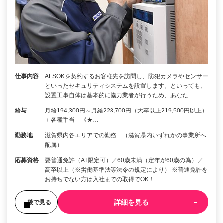
仕事内容
ALSOKを契約するお客様先を訪問し、防犯カメラやセンサー
といったセキュリティシステムを設置します。といっても、
設置工事自体は基本的に協力業者が行うため、あなた…
給与
月給194,300円～月給228,700円（大卒以上219,500円以上）
＋各種手当 《★…
勤務地
滋賀県内各エリアでの勤務 （滋賀県内いずれかの事業所へ
配属）
応募資格
要普通免許（AT限定可）／60歳未満（定年が60歳の為）／
高卒以上（※労働基準法等法令の規定により） ※普通免許を
お持ちでない方は入社までの取得でOK！
詳細を見る
後で見る