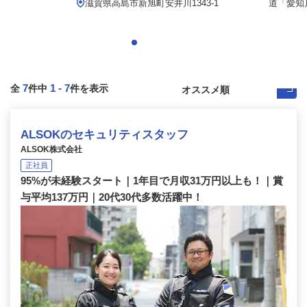
滋賀県高島市新旭町安井川1343-1
道「愛知川
7
1
-
7
全
件中
件を表示
ALSOKのセキュリティスタッフ
ALSOK株式会社
正社員
95%が未経験スタート｜1年目で月収31万円以上も！｜賞
与平均137万円｜20代30代多数活躍中！