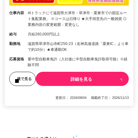
仕事内容
4tトラックにて滋賀県大津市・草津市・栗東市での固定ルー
ト集配業務。 ※コースは日帰り ★大手得意先の一般雑貨 ◎
業務内容の変更範囲：変更なし
給与
月給260,000円以上
勤務地
滋賀県草津市山寺町250-23（名神高速道路「栗東IC」より車
で約10分）★車通勤OK
応募資格
要中型自動車免許（入社後に中型自動車免許取得可能）※経
験不問
詳細を見る
後で見る
更新日： 2026/08/04 掲載終了日： 2026/11/13
1