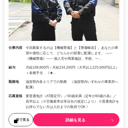
仕事内容
今回募集するのは【機械警備】と【警備輸送】。あなたの希
望や適性に応じて、どちらかの部署に配属します。 ――
《機械警備》―― 個人宅や商業施設、学校、一…
給与
月給199,800円～月給234,200円（大卒以上225,000円以上）
＋各種手当 《★…
勤務地
滋賀県内各エリアでの勤務 （滋賀県内いずれかの事業所へ
配属）
応募資格
要普通免許（AT限定可）／60歳未満（定年が60歳の為）／
高卒以上（※労働基準法等法令の規定により） ※普通免許を
お持ちでない方は入社までの取得でOK！
詳細を見る
後で見る