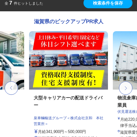
7
検索条件を保存
全
件ヒットしました
滋賀県のピックアップPR求人
大型キャリアカーの配送ドライバ
物流倉庫
ー
業員
伏見運送株
泉車輛輸送グループ＜株式会社京和 本社
月給220,
営業所＞
律手当込み
月給341,900円～500,000円
滋賀県愛