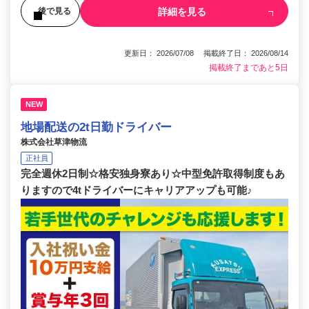
詳細を見る
後で見る
更新日： 2026/07/08 掲載終了日： 2026/08/14
掲載終了まであと5日
NEW
地場配送の2t日勤ドライバー
株式会社草津物流
正社員
完全週休2日制☆格安独身寮あり☆中型免許取得制度もあ
りますので4tドライバーにキャリアアップも可能♪