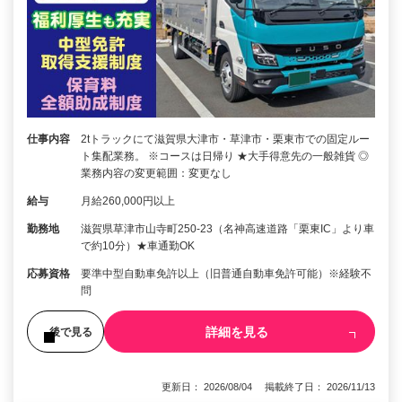
仕事内容
2tトラックにて滋賀県大津市・草津市・栗東市での固定ルー
ト集配業務。 ※コースは日帰り ★大手得意先の一般雑貨 ◎
業務内容の変更範囲：変更なし
給与
月給260,000円以上
勤務地
滋賀県草津市山寺町250-23（名神高速道路「栗東IC」より車
で約10分）★車通勤OK
応募資格
要準中型自動車免許以上（旧普通自動車免許可能）※経験不
問
詳細を見る
後で見る
更新日： 2026/08/04 掲載終了日： 2026/11/13