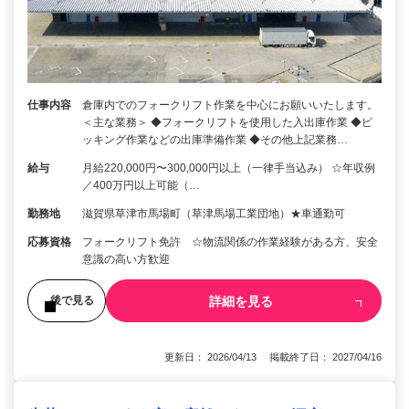
仕事内容
倉庫内でのフォークリフト作業を中心にお願いいたします。
＜主な業務＞ ◆フォークリフトを使用した入出庫作業 ◆ピ
ッキング作業などの出庫準備作業 ◆その他上記業務…
給与
月給220,000円〜300,000円以上（一律手当込み） ☆年収例
／400万円以上可能（…
勤務地
滋賀県草津市馬場町（草津馬場工業団地）★車通勤可
応募資格
フォークリフト免許 ☆物流関係の作業経験がある方、安全
意識の高い方歓迎
詳細を見る
後で見る
更新日： 2026/04/13 掲載終了日： 2027/04/16