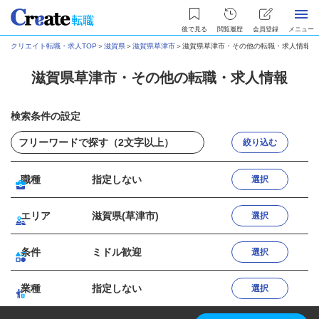
後で見る
閲覧履歴
会員登録
メニュー
クリエイト転職・求人TOP
＞
滋賀県
＞
滋賀県草津市
＞
滋賀県草津市・その他の転職・求人情報
滋賀県草津市・その他の転職・求人情報
検索条件の設定
絞り込む
職種
指定しない
選択
エリア
滋賀県(草津市)
選択
条件
ミドル歓迎
選択
業種
指定しない
選択