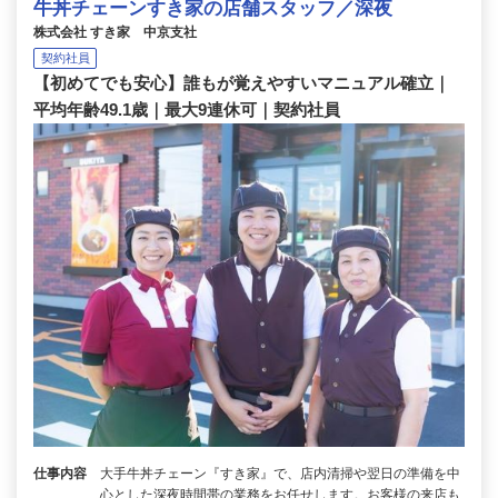
牛丼チェーンすき家の店舗スタッフ／深夜
株式会社 すき家 中京支社
契約社員
【初めてでも安心】誰もが覚えやすいマニュアル確立｜
平均年齢49.1歳｜最大9連休可｜契約社員
仕事内容
大手牛丼チェーン『すき家』で、店内清掃や翌日の準備を中
心とした深夜時間帯の業務をお任せします。お客様の来店も