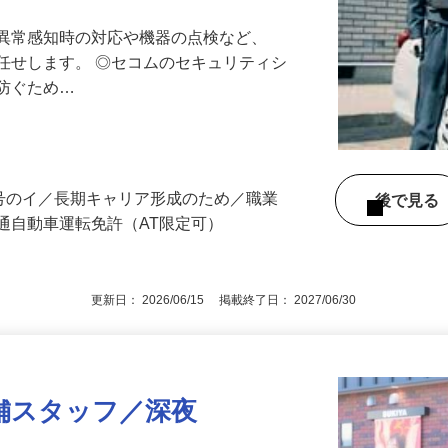
最長10連休／福利厚生充実／平均年収600
る異常感知時の対応や機器の点検など、
任せします。 ◎セコムのセキュリティシ
に防ぐため…
3号のイ／長期キャリア形成のため／職業
後で見
通自動車運転免許（AT限定可）
更新日： 2026/06/15 掲載終了日： 2027/06/30