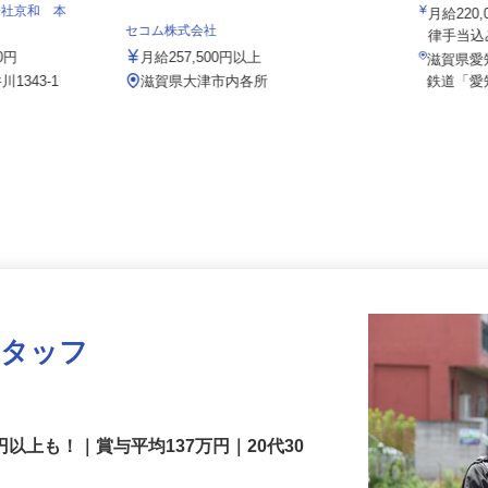
伏見運送
会社京和 本
月給22
セコム株式会社
律手当込
00円
月給257,500円以上
滋賀県
1343-1
滋賀県大津市内各所
鉄道「
スタッフ
円以上も！｜賞与平均137万円｜20代30