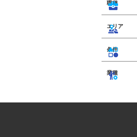
職種
エリア
条件
業種