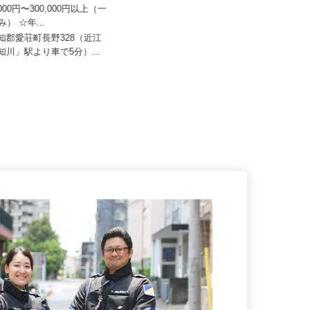
株式会社 滋賀北支店
泉車輛輸送グループ＜株式会社京和 本
0,000円〜300,000円以上（一
社営業所＞
み） ☆年...
月給341,900円～500,000円
愛知郡愛荘町長野328（近江
愛知川」駅より車で5分）...
滋賀県高島市新旭町安井川1343-1