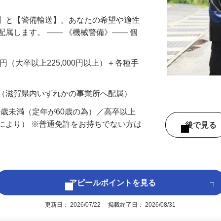
備】と【警備輸送】。あなたの希望や適性
配属します。 ―― 《機械警備》―― 個
…
200円（大卒以上225,000円以上）＋各種手
 （滋賀県内いずれかの事業所へ配属）
60歳未満（定年が60歳の為）／高卒以上
により） ※普通免許をお持ちでない方は
後で見
アピールポイントを見る