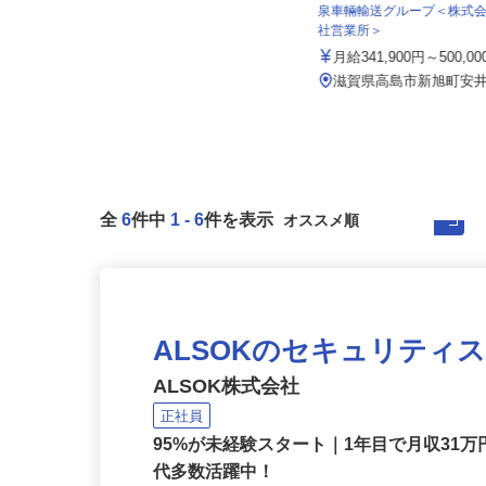
伏見運送株式会社 滋賀北支店
泉車輛輸送グループ＜株式
月給220,000円〜300,000円以上（一
社営業所＞
律手当込み） ☆年...
月給341,900円～500,0
滋賀県愛知郡愛荘町長野328（近江
鉄道「愛知川」駅より車で5分）...
滋賀県高島市新旭町安井川
全
6
件中
1
-
6
件を表示
ALSOKのセキュリティ
ALSOK株式会社
正社員
95%が未経験スタート｜1年目で月収31万