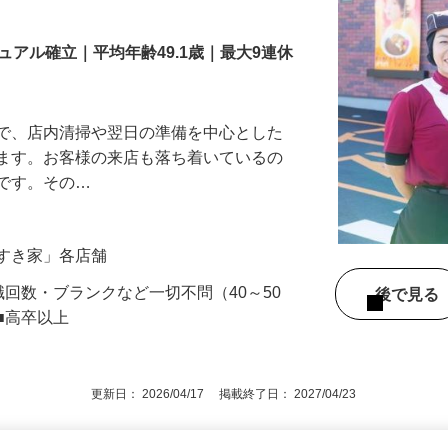
舗スタッフ／深夜
アル確立｜平均年齢49.1歳｜最大9連休
』で、店内清掃や翌日の準備を中心とした
します。お客様の来店も落ち着いているの
めです。その…
「すき家」各店舗
職回数・ブランクなど一切不問（40～50
後で見
■高卒以上
更新日： 2026/04/17 掲載終了日： 2027/04/23