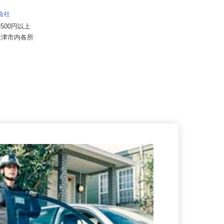
ALSOK株式会社
月給194,300円～月給228,700円
式会社
（大卒以上219,50...
57,500円以上
滋賀県内各エリアでの勤務 （滋賀
県大津市内各所
県内いずれかの事業所へ配属）