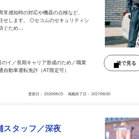
る異常感知時の対応や機器の点検など、
任せします。 ◎セコムのセキュリティシ
に防ぐため…
3号のイ／長期キャリア形成のため／職業
後で見
通自動車運転免許（AT限定可）
更新日： 2026/06/15 掲載終了日： 2027/06/30