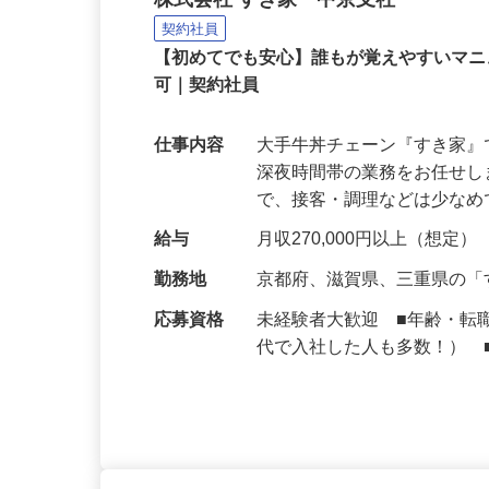
牛丼チェーンすき家の店
株式会社 すき家 中京支社
契約社員
【初めてでも安心】誰もが覚えやすいマニュ
可｜契約社員
仕事内容
大手牛丼チェーン『すき家
深夜時間帯の業務をお任せ
で、接客・調理などは少な
給与
月収270,000円以上（想定）
勤務地
京都府、滋賀県、三重県の
応募資格
未経験者大歓迎 ■年齢・転
代で入社した人も多数！） 