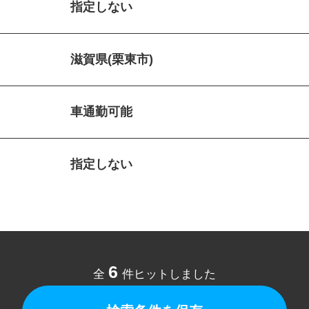
指定しない
滋賀県(栗東市)
車通勤可能
指定しない
6
全
件ヒットしました