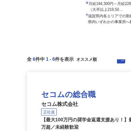
ALSOK株式会社
月給194,300円～月給22
セコム株式会社
（大卒以上219,50...
月給257,500円以上
滋賀県内各エリアでの
滋賀県大津市内各所
県内いずれかの事業所
全
6
件中
1
-
6
件を表示
セコムの総合職
セコム株式会社
正社員
【最大100万円の奨学金返還支援あり！】