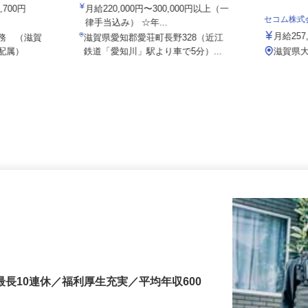
伏見運送株式会社 滋賀北支店
8,700円
月給220,000円〜300,000円以上（一
セコム株
律手当込み） ☆年...
月給2
勤務 （滋賀
滋賀県愛知郡愛荘町長野328（近江
へ配属）
鉄道「愛知川」駅より車で5分）...
滋賀
最長10連休／福利厚生充実／平均年収600