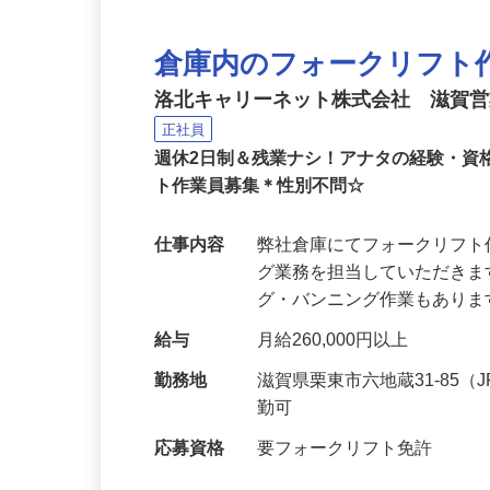
倉庫内のフォークリフト
洛北キャリーネット株式会社 滋賀
正社員
週休2日制＆残業ナシ！アナタの経験・
ト作業員募集＊性別不問☆
仕事内容
弊社倉庫にてフォークリフ
グ業務を担当していただき
グ・バンニング作業もありま
給与
月給260,000円以上
勤務地
滋賀県栗東市六地蔵31-85
勤可