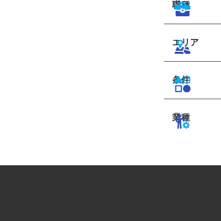
職種
エリア
条件
業種