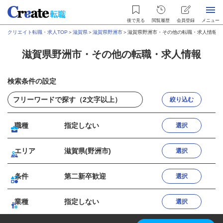
後で見る
閲覧履歴
会員登録
メニュー
クリエイト転職・求人TOP
＞
滋賀県
＞
滋賀県野洲市
＞
滋賀県野洲市・その他の転職・求人情報
滋賀県野洲市・その他の転職・求人情報
検索条件の設定
絞り込む
職種
指定しない
選択
エリア
滋賀県(野洲市)
選択
条件
第二新卒歓迎
選択
業種
指定しない
選択