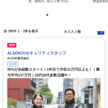
道「愛知川」駅より車で5分）...
滋賀県高
3
1
-
3
全
件中
件を表示
NEW
ALSOKのセキュリティスタッフ
ALSOK株式会社
正社員
95%が未経験スタート｜1年目で月収31万円以上も！｜賞
与平均137万円｜20代30代多数活躍中！