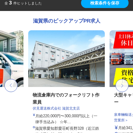
3
検索条件を保存
全
件ヒットしました
滋賀県のピックアップPR求人
物流倉庫内でのフォークリフト作
大型キャ
業員
ー
伏見運送株式会社 滋賀北支店
泉車輛輸送
月給220,000円〜300,000円以上（一
営業所＞
律手当込み） ☆年...
月給341,
滋賀県愛知郡愛荘町長野328（近江鉄