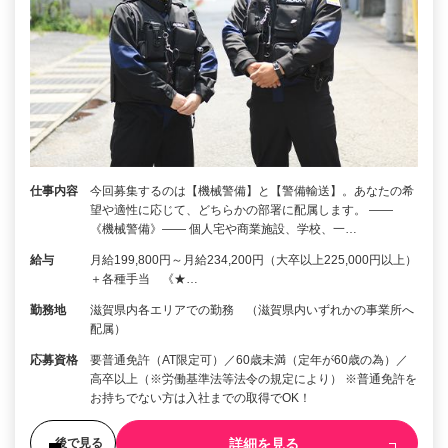
仕事内容
今回募集するのは【機械警備】と【警備輸送】。あなたの希
望や適性に応じて、どちらかの部署に配属します。 ――
《機械警備》―― 個人宅や商業施設、学校、一…
給与
月給199,800円～月給234,200円（大卒以上225,000円以上）
＋各種手当 《★…
勤務地
滋賀県内各エリアでの勤務 （滋賀県内いずれかの事業所へ
配属）
応募資格
要普通免許（AT限定可）／60歳未満（定年が60歳の為）／
高卒以上（※労働基準法等法令の規定により） ※普通免許を
お持ちでない方は入社までの取得でOK！
詳細を見る
後で見る