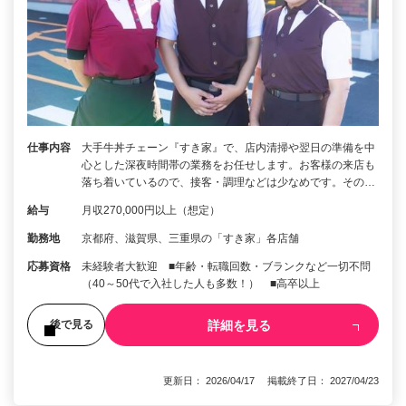
仕事内容
大手牛丼チェーン『すき家』で、店内清掃や翌日の準備を中
心とした深夜時間帯の業務をお任せします。お客様の来店も
落ち着いているので、接客・調理などは少なめです。その…
給与
月収270,000円以上（想定）
勤務地
京都府、滋賀県、三重県の「すき家」各店舗
応募資格
未経験者大歓迎 ■年齢・転職回数・ブランクなど一切不問
（40～50代で入社した人も多数！） ■高卒以上
詳細を見る
後で見る
更新日： 2026/04/17 掲載終了日： 2027/04/23