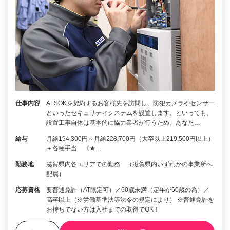
仕事内容
ALSOKを契約するお客様先を訪問し、防犯カメラやセンサー
といったセキュリティシステムを設置します。といっても、
設置工事自体は基本的に協力業者が行うため、あなた…
給与
月給194,300円～月給228,700円（大卒以上219,500円以上）
＋各種手当 《★…
勤務地
滋賀県内各エリアでの勤務 （滋賀県内いずれかの事業所へ
配属）
応募資格
要普通免許（AT限定可）／60歳未満（定年が60歳の為）／
高卒以上（※労働基準法等法令の規定により） ※普通免許を
お持ちでない方は入社までの取得でOK！