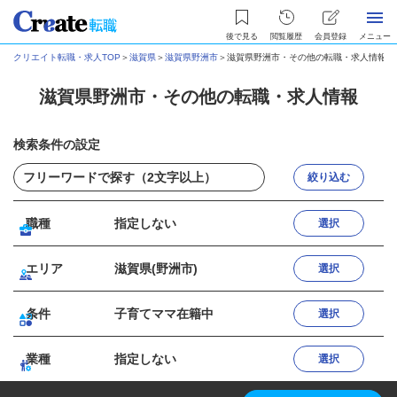
後で見る
閲覧履歴
会員登録
メニュー
クリエイト転職・求人TOP
＞
滋賀県
＞
滋賀県野洲市
＞
滋賀県野洲市・その他の転職・求人情報
滋賀県野洲市・その他の転職・求人情報
検索条件の設定
絞り込む
職種
指定しない
選択
エリア
滋賀県(野洲市)
選択
条件
子育てママ在籍中
選択
業種
指定しない
選択