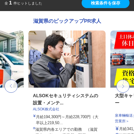
1
検索条件を保存
全
件ヒットしました
滋賀県のピックアップPR求人
ALSOKセキュリティシステムの
大型キャ
設置・メンテ...
ー
ALSOK株式会社
泉車輛輸送
月給194,300円～月給228,700円（大
営業所＞
卒以上219,50...
月給341,
滋賀県内各エリアでの勤務 （滋賀