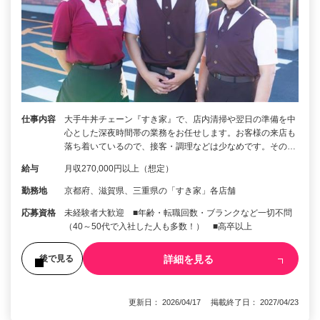
仕事内容
大手牛丼チェーン『すき家』で、店内清掃や翌日の準備を中
心とした深夜時間帯の業務をお任せします。お客様の来店も
落ち着いているので、接客・調理などは少なめです。その…
給与
月収270,000円以上（想定）
勤務地
京都府、滋賀県、三重県の「すき家」各店舗
応募資格
未経験者大歓迎 ■年齢・転職回数・ブランクなど一切不問
（40～50代で入社した人も多数！） ■高卒以上
詳細を見る
後で見る
更新日： 2026/04/17 掲載終了日： 2027/04/23