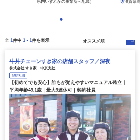
県内いずれかの事業所へ配属）
滋賀県高
1
1
-
1
全
件中
件を表示
牛丼チェーンすき家の店舗スタッフ／深夜
株式会社 すき家 中京支社
契約社員
【初めてでも安心】誰もが覚えやすいマニュアル確立｜
平均年齢49.1歳｜最大9連休可｜契約社員