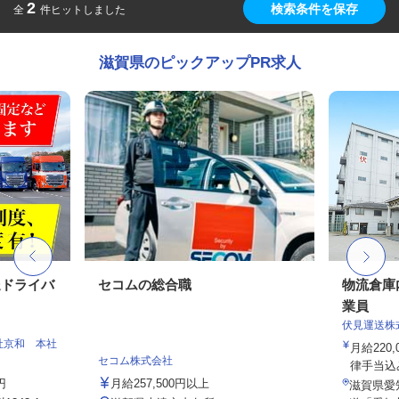
2
検索条件を保存
全
件ヒットしました
滋賀県のピックアップPR求人
送ドライバ
セコムの総合職
物流倉庫
業員
伏見運送株
社京和 本社
月給220,
セコム株式会社
律手当込み
円
月給257,500円以上
滋賀県愛