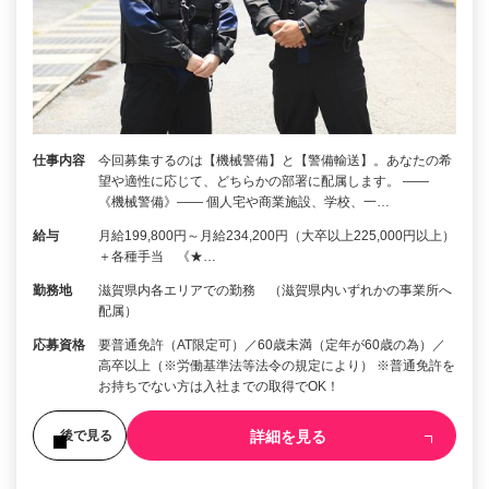
仕事内容
今回募集するのは【機械警備】と【警備輸送】。あなたの希
望や適性に応じて、どちらかの部署に配属します。 ――
《機械警備》―― 個人宅や商業施設、学校、一…
給与
月給199,800円～月給234,200円（大卒以上225,000円以上）
＋各種手当 《★…
勤務地
滋賀県内各エリアでの勤務 （滋賀県内いずれかの事業所へ
配属）
応募資格
要普通免許（AT限定可）／60歳未満（定年が60歳の為）／
高卒以上（※労働基準法等法令の規定により） ※普通免許を
お持ちでない方は入社までの取得でOK！
詳細を見る
後で見る