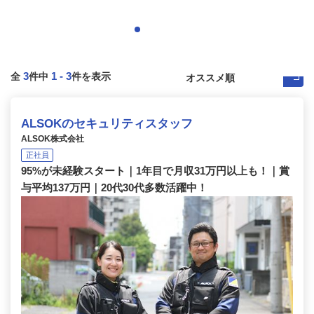
3
1
-
3
全
件中
件を表示
ALSOKのセキュリティスタッフ
ALSOK株式会社
正社員
95%が未経験スタート｜1年目で月収31万円以上も！｜賞
与平均137万円｜20代30代多数活躍中！