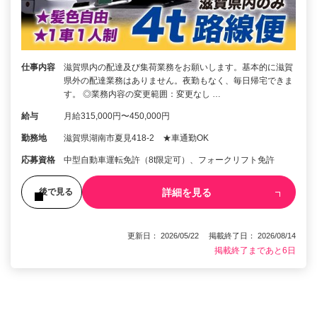
仕事内容
滋賀県内の配達及び集荷業務をお願いします。基本的に滋賀
県外の配達業務はありません。夜勤もなく、毎日帰宅できま
す。 ◎業務内容の変更範囲：変更なし …
給与
月給315,000円〜450,000円
勤務地
滋賀県湖南市夏見418-2 ★車通勤OK
応募資格
中型自動車運転免許（8t限定可）、フォークリフト免許
詳細を見る
後で見る
更新日： 2026/05/22 掲載終了日： 2026/08/14
掲載終了まであと6日
1