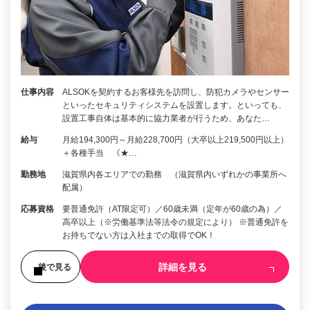
仕事内容
ALSOKを契約するお客様先を訪問し、防犯カメラやセンサー
といったセキュリティシステムを設置します。といっても、
設置工事自体は基本的に協力業者が行うため、あなた…
給与
月給194,300円～月給228,700円（大卒以上219,500円以上）
＋各種手当 《★…
勤務地
滋賀県内各エリアでの勤務 （滋賀県内いずれかの事業所へ
配属）
応募資格
要普通免許（AT限定可）／60歳未満（定年が60歳の為）／
高卒以上（※労働基準法等法令の規定により） ※普通免許を
お持ちでない方は入社までの取得でOK！
詳細を見る
後で見る