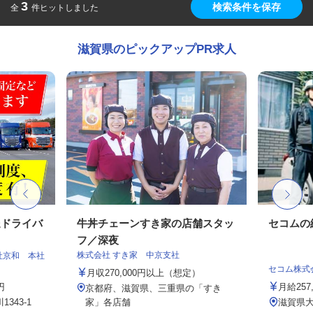
3
検索条件を保存
全
件ヒットしました
滋賀県のピックアップPR求人
送ドライバ
牛丼チェーンすき家の店舗スタッ
セコムの
フ／深夜
株式会社 すき家 中京支社
社京和 本社
セコム株式
月収270,000円以上（想定）
円
月給257
京都府、滋賀県、三重県の「すき
343-1
家」各店舗
滋賀県