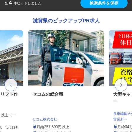
4
検索条件を保存
全
件ヒットしました
滋賀県のピックアップPR求人
クリフト作
セコムの総合職
大型キャ
ー
泉車輛輸送
0円以上（一
セコム株式会社
営業所＞
月給257,500円以上
月給341,
8（近江鉄