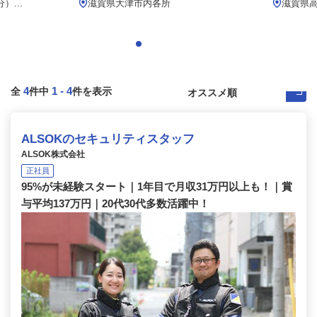
...
滋賀県大津市内各所
滋賀県高
4
1
-
4
全
件中
件を表示
ALSOKのセキュリティスタッフ
ALSOK株式会社
正社員
95%が未経験スタート｜1年目で月収31万円以上も！｜賞
与平均137万円｜20代30代多数活躍中！