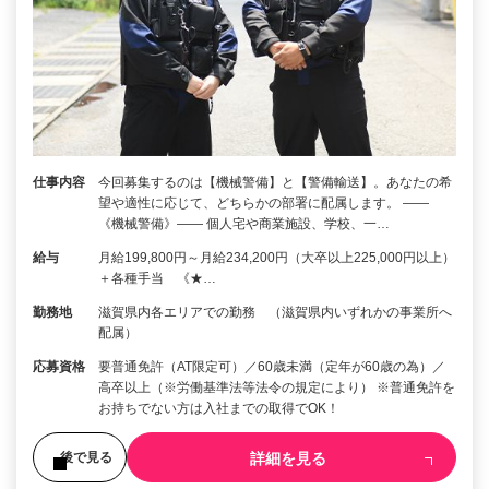
仕事内容
今回募集するのは【機械警備】と【警備輸送】。あなたの希
望や適性に応じて、どちらかの部署に配属します。 ――
《機械警備》―― 個人宅や商業施設、学校、一…
給与
月給199,800円～月給234,200円（大卒以上225,000円以上）
＋各種手当 《★…
勤務地
滋賀県内各エリアでの勤務 （滋賀県内いずれかの事業所へ
配属）
応募資格
要普通免許（AT限定可）／60歳未満（定年が60歳の為）／
高卒以上（※労働基準法等法令の規定により） ※普通免許を
お持ちでない方は入社までの取得でOK！
詳細を見る
後で見る