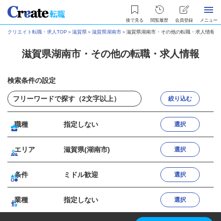
後で見る
閲覧履歴
会員登録
メニュー
クリエイト転職・求人TOP
＞
滋賀県
＞
滋賀県湖南市
＞
滋賀県湖南市・その他の転職・求人情報
滋賀県湖南市・その他の転職・求人情報
検索条件の設定
絞り込む
職種
指定しない
選択
エリア
滋賀県(湖南市)
選択
条件
ミドル歓迎
選択
業種
指定しない
選択