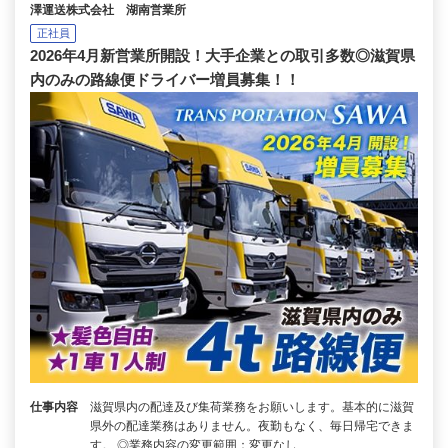
澤運送株式会社 湖南営業所
正社員
2026年4月新営業所開設！大手企業との取引多数◎滋賀県
内のみの路線便ドライバー増員募集！！
仕事内容
滋賀県内の配達及び集荷業務をお願いします。基本的に滋賀
県外の配達業務はありません。夜勤もなく、毎日帰宅できま
す。 ◎業務内容の変更範囲：変更なし …