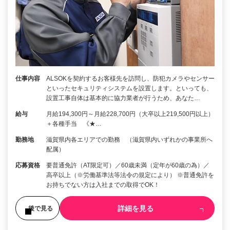
仕事内容
ALSOKを契約するお客様先を訪問し、防犯カメラやセンサー
といったセキュリティシステムを設置します。といっても、
設置工事自体は基本的に協力業者が行うため、あなた…
給与
月給194,300円～月給228,700円（大卒以上219,500円以上）
＋各種手当 《★…
勤務地
滋賀県内各エリアでの勤務 （滋賀県内いずれかの事業所へ
配属）
応募資格
要普通免許（AT限定可）／60歳未満（定年が60歳の為）／
高卒以上（※労働基準法等法令の規定により） ※普通免許を
お持ちでない方は入社までの取得でOK！
詳細を見る
後で見る