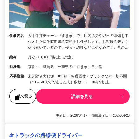
仕事内容
大手牛丼チェーン『すき家』で、店内清掃や翌日の準備を中
心とした深夜時間帯の業務をお任せします。お客様の来店も
落ち着いているので、接客・調理などは少なめです。その…
給与
月収270,000円以上（想定）
勤務地
京都府、滋賀県、三重県の「すき家」各店舗
応募資格
未経験者大歓迎 ■年齢・転職回数・ブランクなど一切不問
（40～50代で入社した人も多数！） ■高卒以上
詳細を見る
後で見る
更新日： 2026/04/17 掲載終了日： 2027/04/23
4tトラックの路線便ドライバー