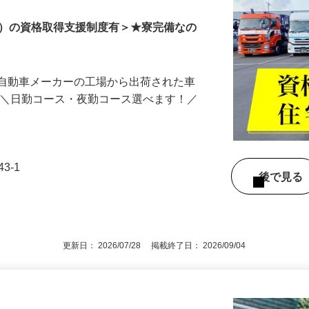
ドライバー
 本社営業所＞
由）の資格取得支援制度有＞★寮完備なの
手自動車メーカーの工場から出荷された車
 ＼日勤コース・夜勤コース選べます！／
…
3-1
後で見
更新日： 2026/07/28 掲載終了日： 2026/09/04