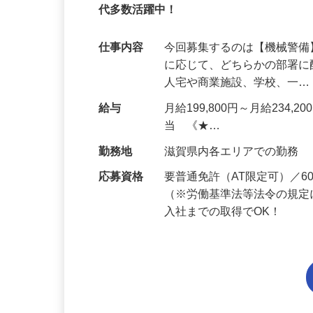
95%が未経験スタート｜1年目で月収31万
代多数活躍中！
仕事内容
今回募集するのは【機械警
に応じて、どちらかの部署に
人宅や商業施設、学校、一
給与
月給199,800円～月給234,
当 《★…
勤務地
滋賀県内各エリアでの勤務
応募資格
要普通免許（AT限定可）／
（※労働基準法等法令の規定
入社までの取得でOK！