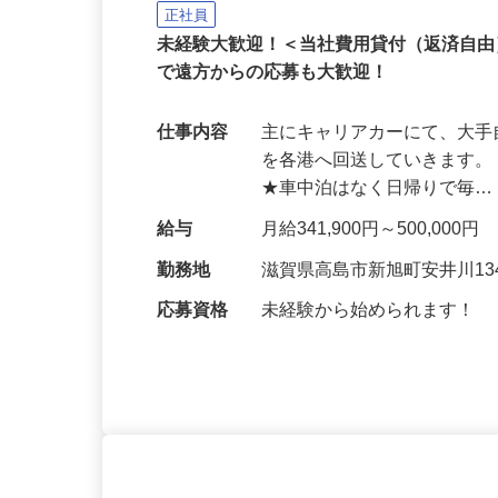
大型キャリアカーの配送
泉車輛輸送グループ＜株式会社京和
正社員
未経験大歓迎！＜当社費用貸付（返済自
で遠方からの応募も大歓迎！
仕事内容
主にキャリアカーにて、大
を各港へ回送していきます。
★車中泊はなく日帰りで毎
給与
月給341,900円～500,000円
勤務地
滋賀県高島市新旭町安井川134
応募資格
未経験から始められます！