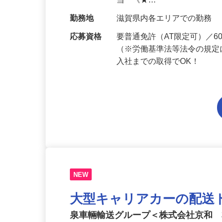
給与
月給194,300円～月給228,
当 《★…
勤務地
滋賀県内各エリアでの勤務
応募資格
要普通免許（AT限定可）／
（※労働基準法等法令の規定
入社までの取得でOK！
NEW