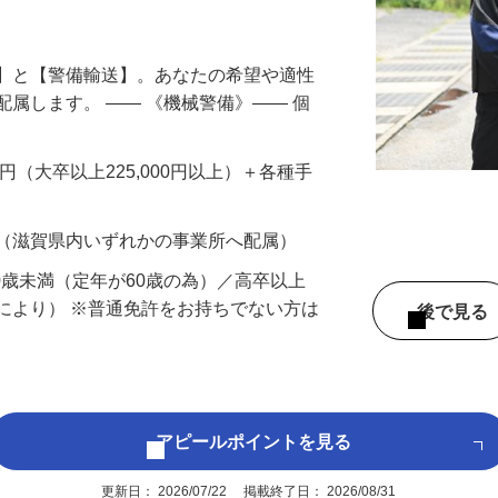
円以上も！｜賞与平均137万円｜20代30
備】と【警備輸送】。あなたの希望や適性
配属します。 ―― 《機械警備》―― 個
…
200円（大卒以上225,000円以上）＋各種手
 （滋賀県内いずれかの事業所へ配属）
60歳未満（定年が60歳の為）／高卒以上
により） ※普通免許をお持ちでない方は
後で見
アピールポイントを見る