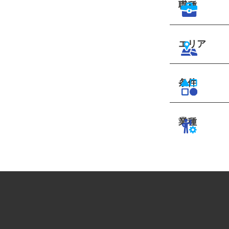
職種
エリア
条件
業種