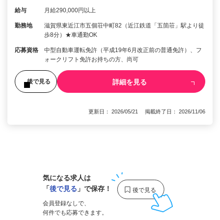
給与
月給290,000円以上
勤務地
滋賀県東近江市五個荘中町82（近江鉄道「五箇荘」駅より徒
歩8分）★車通勤OK
応募資格
中型自動車運転免許（平成19年6月改正前の普通免許）、フ
ォークリフト免許お持ちの方、尚可
詳細を見る
後で見る
更新日： 2026/05/21 掲載終了日： 2026/11/06
1
気になる求人は
「
後で見る
」で保存！
会員登録なしで、
何件でも応募できます。