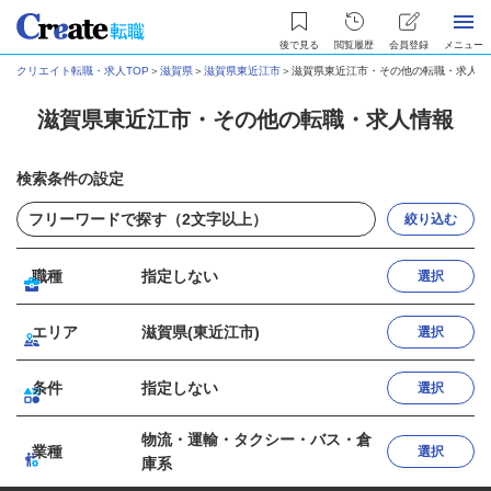
後で見る
閲覧履歴
会員登録
メニュー
クリエイト転職・求人TOP
＞
滋賀県
＞
滋賀県東近江市
＞
滋賀県東近江市・その他の転職・求人情
滋賀県東近江市・その他の転職・求人情報
検索条件の設定
絞り込む
職種
指定しない
選択
エリア
滋賀県(東近江市)
選択
条件
指定しない
選択
物流・運輸・タクシー・バス・倉
業種
選択
庫系