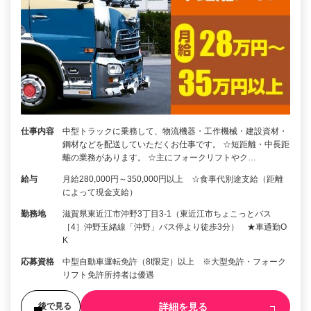
仕事内容
中型トラックに乗務して、物流機器・工作機械・建設資材・
鋼材などを配送していただくお仕事です。 ☆短距離・中長距
離の業務があります。 ☆主にフォークリフトやク…
給与
月給280,000円～350,000円以上 ☆食事代別途支給（距離
によって現金支給）
勤務地
滋賀県東近江市沖野3丁目3-1（東近江市ちょこっとバス
［4］沖野玉緒線「沖野」バス停より徒歩3分） ★車通勤O
K
応募資格
中型自動車運転免許（8t限定）以上 ※大型免許・フォーク
リフト免許所持者は優遇
詳細を見る
後で見る