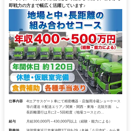
即戦力の方まで幅広く活躍しています♪
仕事内容
4tエアサスゲート車にて精密機器・店舗用冷蔵ショーケース
等の運送 ※配送エリア／関東・関西・東海・北陸方面 ∟
長距離運行は月に2～5回程度（地場コースとの…
給与
月給300,000円～430,000円以上（経験・能力による）
勤務地
滋賀県東近江市東沖野3丁目8-29（名神「八日市IC」から車