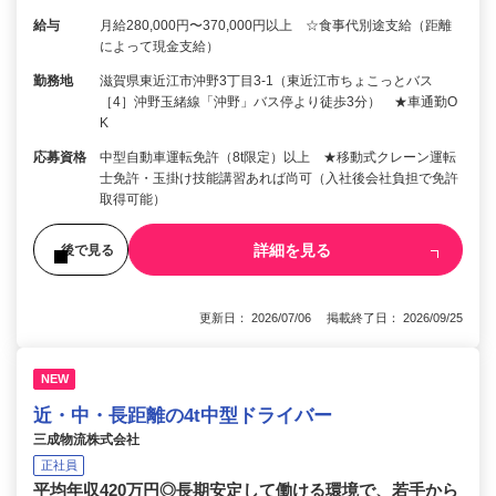
給与
月給280,000円〜370,000円以上 ☆食事代別途支給（距離
によって現金支給）
勤務地
滋賀県東近江市沖野3丁目3-1（東近江市ちょこっとバス
［4］沖野玉緒線「沖野」バス停より徒歩3分） ★車通勤O
K
応募資格
中型自動車運転免許（8t限定）以上 ★移動式クレーン運転
士免許・玉掛け技能講習あれば尚可（入社後会社負担で免許
取得可能）
詳細を見る
後で見る
更新日： 2026/07/06 掲載終了日： 2026/09/25
NEW
近・中・長距離の4t中型ドライバー
三成物流株式会社
正社員
平均年収420万円◎長期安定して働ける環境で、若手から