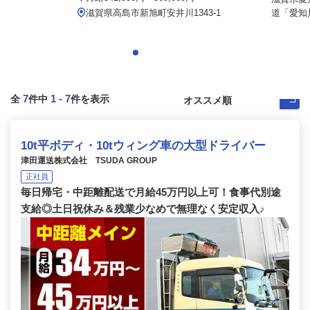
滋賀県高島市新旭町安井川1343-1
道「愛知川
7
1
-
7
全
件中
件を表示
10t平ボディ・10tウィング車の大型ドライバー
津田運送株式会社 TSUDA GROUP
正社員
毎日帰宅・中距離配送で月給45万円以上可！食事代別途
支給◎土日祝休み＆残業少なめで無理なく安定収入♪