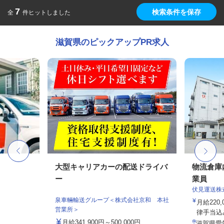
7
検索条件を保存
全
件ヒットしました
滋賀県のピックアップPR求人
大型キャリアカーの配送ドライバ
物流倉庫
ー
業員
伏見運送株
泉車輛輸送グループ＜株式会社京和 本社
月給220,
営業所＞
律手当込み
月給341,900円～500,000円
滋賀県愛