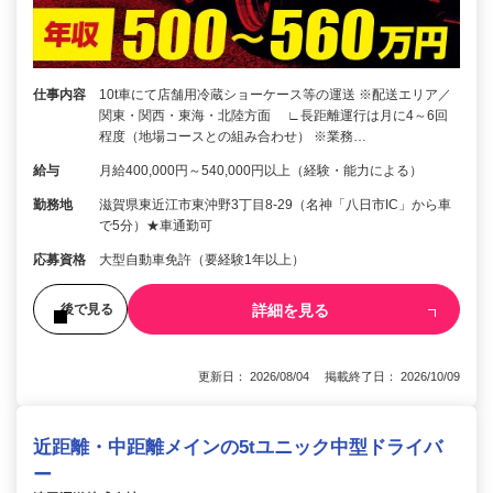
仕事内容
10t車にて店舗用冷蔵ショーケース等の運送 ※配送エリア／
関東・関西・東海・北陸方面 ∟長距離運行は月に4～6回
程度（地場コースとの組み合わせ） ※業務…
給与
月給400,000円～540,000円以上（経験・能力による）
勤務地
滋賀県東近江市東沖野3丁目8-29（名神「八日市IC」から車
で5分）★車通勤可
応募資格
大型自動車免許（要経験1年以上）
詳細を見る
後で見る
更新日： 2026/08/04 掲載終了日： 2026/10/09
近距離・中距離メインの5tユニック中型ドライバ
ー