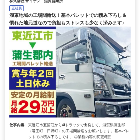
株式会社 ザイケン 滋賀営業所
正社員
湖東地域の工場間輸送！基本パレットでの積み下ろし＆
慣れた地元道なので負担もストレスも少なく済みます♪
仕事内容
東近江市五箇荘から4tトラックで出発して、滋賀県蒲生郡
（竜王町・日野町）の工場間輸送をお願いします。基本パレ
ットでの積み下ろしです。 ◎業務内容の変更範囲…