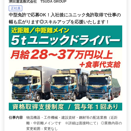
津田運送株式会社 TSUDA GROUP
正社員
中型免許で応募OK！入社後にユニック免許取得で仕事の
幅も広がります◎スキルアップを応援いたします！
仕事内容
物流機器・工作機械・建設資材・鋼材等の配送業務（近距
離・中距離メインです ※詳細は面接時にて） ◎業務内容の
変更範囲：変更なし