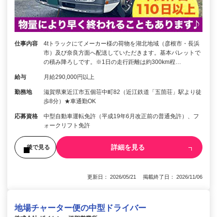
仕事内容
4tトラックにてメーカー様の荷物を湖北地域（彦根市・長浜
市）及び奈良方面へ配送していただきます。基本パレットで
の積み降ろしです。※1日の走行距離は約300km程…
給与
月給290,000円以上
勤務地
滋賀県東近江市五個荘中町82（近江鉄道「五箇荘」駅より徒
歩8分）★車通勤OK
応募資格
中型自動車運転免許（平成19年6月改正前の普通免許）、フ
ォークリフト免許
詳細を見る
後で見る
更新日： 2026/05/21 掲載終了日： 2026/11/06
地場チャーター便の中型ドライバー