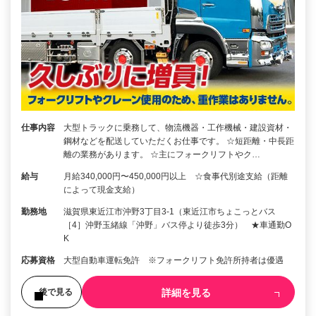
仕事内容
大型トラックに乗務して、物流機器・工作機械・建設資材・
鋼材などを配送していただくお仕事です。 ☆短距離・中長距
離の業務があります。 ☆主にフォークリフトやク…
給与
月給340,000円〜450,000円以上 ☆食事代別途支給（距離
によって現金支給）
勤務地
滋賀県東近江市沖野3丁目3-1（東近江市ちょこっとバス
［4］沖野玉緒線「沖野」バス停より徒歩3分） ★車通勤O
K
応募資格
大型自動車運転免許 ※フォークリフト免許所持者は優遇
詳細を見る
後で見る