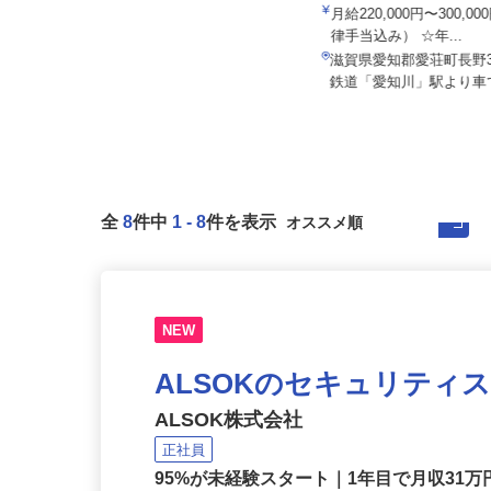
伏見運送株式会社 滋賀北支
泉車輛輸送グループ＜株式会社京和 本
月給220,000円〜300,
社営業所＞
律手当込み） ☆年...
月給341,900円～500,000円
滋賀県愛知郡愛荘町長野
滋賀県高島市新旭町安井川1343-1
鉄道「愛知川」駅より車で
全
8
件中
1
-
8
件を表示
NEW
ALSOKのセキュリティ
ALSOK株式会社
正社員