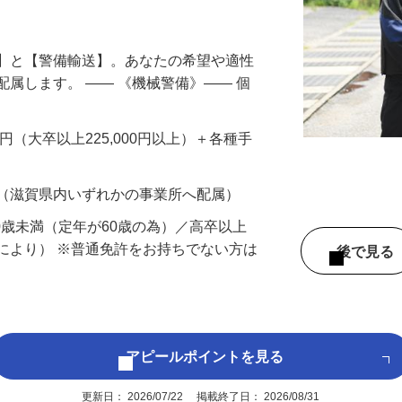
円以上も！｜賞与平均137万円｜20代30
備】と【警備輸送】。あなたの希望や適性
配属します。 ―― 《機械警備》―― 個
…
200円（大卒以上225,000円以上）＋各種手
 （滋賀県内いずれかの事業所へ配属）
60歳未満（定年が60歳の為）／高卒以上
により） ※普通免許をお持ちでない方は
後で見
アピールポイントを見る