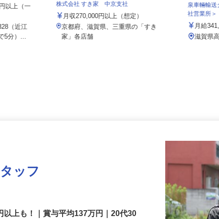
店
株式会社 すき家 中京支社
泉車輛輸
000円以上（一
社営業所
月収270,000円以上（想定）
月給34
328（近江
京都府、滋賀県、三重県の「すき
5分）...
家」各店舗
滋賀県
スタッフ