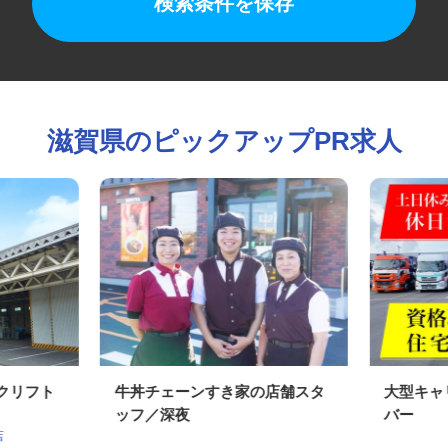
検索条件を保存
滋賀県のピックアップPR求人
ークリフト
牛丼チェーンすき家の店舗スタ
大型キ
ッフ／深夜
バー