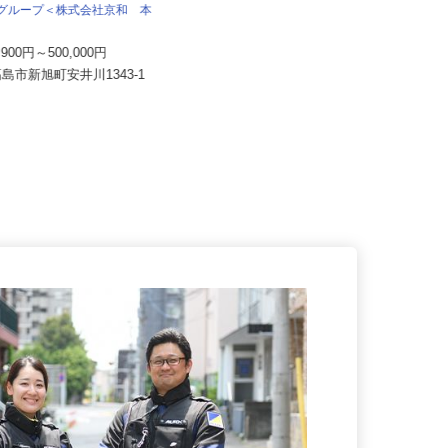
伏見運送株式会社 滋賀北支店
送グループ＜株式会社京和 本
月給220,000円〜300,000円以上（一
＞
律手当込み） ☆年...
1,900円～500,000円
滋賀県愛知郡愛荘町長野328（近江
高島市新旭町安井川1343-1
鉄道「愛知川」駅より車で5分）...