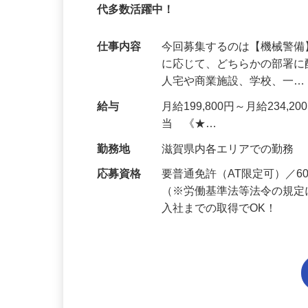
95%が未経験スタート｜1年目で月収31万
代多数活躍中！
仕事内容
今回募集するのは【機械警
に応じて、どちらかの部署に
人宅や商業施設、学校、一
給与
月給199,800円～月給234,
当 《★…
勤務地
滋賀県内各エリアでの勤務
応募資格
要普通免許（AT限定可）／
（※労働基準法等法令の規定
入社までの取得でOK！