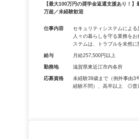
セコム株式会社
正社員
【最大100万円の奨学金返還支援あり！】
万超／未経験歓迎
仕事内容
セキュリティシステムによ
人々の暮らしを守る業務をお
ステムは、トラブルを未然
給与
月給257,500円以上
勤務地
滋賀県東近江市内各所
応募資格
未経験39歳まで（例外事由
経験不問）、高卒以上 ◎普