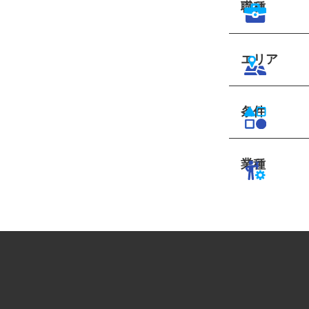
職種
エリア
条件
業種