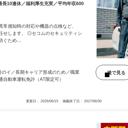
最長10連休／福利厚生充実／平均年収600
る異常感知時の対応や機器の点検など、
任せします。 ◎セコムのセキュリティシ
に防ぐため…
3号のイ／長期キャリア形成のため／職業
後で見
通自動車運転免許（AT限定可）
更新日： 2026/06/15 掲載終了日： 2027/06/30