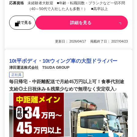
応募資格
未経験者大歓迎 ■年齢・転職回数・ブランクなど一切不問
（40～50代で入社した人も多数！） ■高卒以上
詳細を見る
後で見る
更新日： 2026/04/17 掲載終了日： 2027/04/23
10t平ボディ・10tウィング車の大型ドライバー
津田運送株式会社 TSUDA GROUP
正社員
毎日帰宅・中距離配送で月給45万円以上可！食事代別途
支給◎土日祝休み＆残業少なめで無理なく安定収入♪