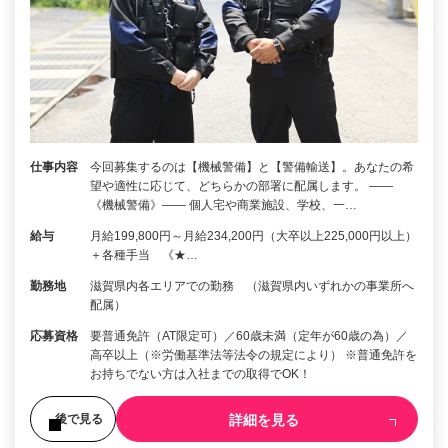
仕事内容
今回募集するのは【機械警備】と【警備輸送】。あなたの希
望や適性に応じて、どちらかの部署に配属します。 ――
《機械警備》―― 個人宅や商業施設、学校、一…
給与
月給199,800円～月給234,200円（大卒以上225,000円以上）
＋各種手当 《★…
勤務地
滋賀県内各エリアでの勤務 （滋賀県内いずれかの事業所へ
配属）
応募資格
要普通免許（AT限定可）／60歳未満（定年が60歳の為）／
高卒以上（※労働基準法等法令の規定により） ※普通免許を
お持ちでない方は入社までの取得でOK！
詳細を見る
後で見る