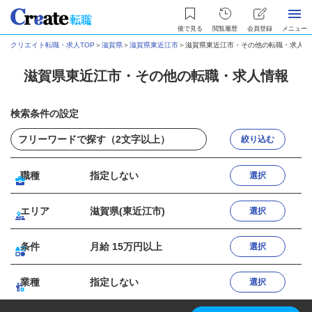
後で見る
閲覧履歴
会員登録
メニュー
クリエイト転職・求人TOP
＞
滋賀県
＞
滋賀県東近江市
＞
滋賀県東近江市・その他の転職・求人情
滋賀県東近江市・その他の転職・求人情報
検索条件の設定
絞り込む
職種
指定しない
選択
エリア
滋賀県(東近江市)
選択
条件
月給 15万円以上
選択
業種
指定しない
選択