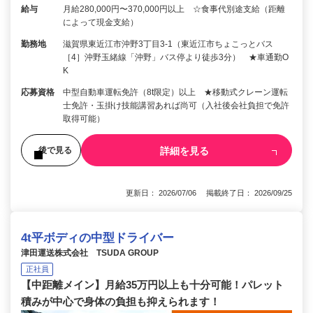
給与
月給280,000円〜370,000円以上 ☆食事代別途支給（距離
によって現金支給）
勤務地
滋賀県東近江市沖野3丁目3-1（東近江市ちょこっとバス
［4］沖野玉緒線「沖野」バス停より徒歩3分） ★車通勤O
K
応募資格
中型自動車運転免許（8t限定）以上 ★移動式クレーン運転
士免許・玉掛け技能講習あれば尚可（入社後会社負担で免許
取得可能）
詳細を見る
後で見る
更新日： 2026/07/06 掲載終了日： 2026/09/25
4t平ボディの中型ドライバー
津田運送株式会社 TSUDA GROUP
正社員
【中距離メイン】月給35万円以上も十分可能！パレット
積みが中心で身体の負担も抑えられます！