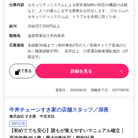
仕事内容
セキュリティシステムによる異常感知時の対応や機器の点検
など、人々の暮らしを守る業務をお任せします。 ◎セコムの
セキュリティシステムは、トラブルを未然に防ぐため…
給与
月給257,500円以上
勤務地
滋賀県東近江市内各所
応募資格
未経験39歳まで（例外事由3号のイ／長期キャリア形成のた
め／職業経験不問）、高卒以上 ◎普通自動車運転免許（AT
限定可）
詳細を見る
後で見る
更新日： 2026/06/15 掲載終了日： 2027/06/30
牛丼チェーンすき家の店舗スタッフ／深夜
株式会社 すき家 中京支社
契約社員
【初めてでも安心】誰もが覚えやすいマニュアル確立｜
平均年齢49.1歳｜最大9連休可｜契約社員