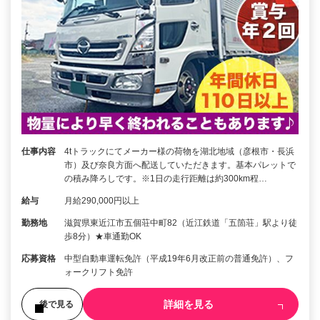
仕事内容
4tトラックにてメーカー様の荷物を湖北地域（彦根市・長浜
市）及び奈良方面へ配送していただきます。基本パレットで
の積み降ろしです。※1日の走行距離は約300km程…
給与
月給290,000円以上
勤務地
滋賀県東近江市五個荘中町82（近江鉄道「五箇荘」駅より徒
歩8分）★車通勤OK
応募資格
中型自動車運転免許（平成19年6月改正前の普通免許）、フ
ォークリフト免許
詳細を見る
後で見る