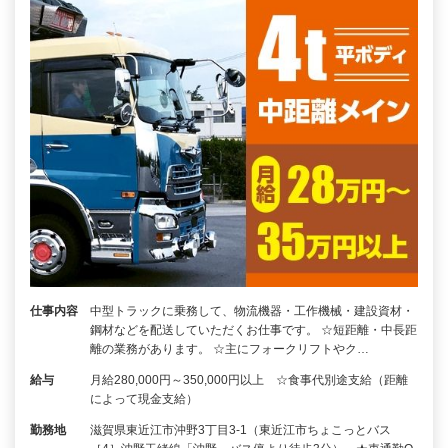
仕事内容
中型トラックに乗務して、物流機器・工作機械・建設資材・
鋼材などを配送していただくお仕事です。 ☆短距離・中長距
離の業務があります。 ☆主にフォークリフトやク…
給与
月給280,000円～350,000円以上 ☆食事代別途支給（距離
によって現金支給）
勤務地
滋賀県東近江市沖野3丁目3-1（東近江市ちょこっとバス