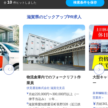
10
検索条件を保存
全
件ヒットしました
滋賀県のピックアップPR求人
物流倉庫内でのフォークリフト作
大型キャ
業員
ー
伏見運送株式会社 滋賀北支店
泉車輛輸送
月給220,000円〜300,000円以上（一
営業所＞
律手当込み） ☆年...
月給341,
滋賀県愛知郡愛荘町長野328（近江鉄