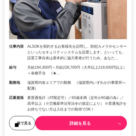
仕事内容
ALSOKを契約するお客様先を訪問し、防犯カメラやセンサー
といったセキュリティシステムを設置します。といっても、
設置工事自体は基本的に協力業者が行うため、あなた…
給与
月給194,300円～月給228,700円（大卒以上219,500円以上）
＋各種手当 《★…
勤務地
滋賀県内各エリアでの勤務 （滋賀県内いずれかの事業所へ
配属）
応募資格
要普通免許（AT限定可）／60歳未満（定年が60歳の為）／
高卒以上（※労働基準法等法令の規定により） ※普通免許を
お持ちでない方は入社までの取得でOK！
詳細を見る
後で見る