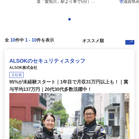
道「愛知川」駅より車で5分）...
滋賀県高
10
1
-
10
全
件中
件を表示
ALSOKのセキュリティスタッフ
ALSOK株式会社
正社員
95%が未経験スタート｜1年目で月収31万円以上も！｜賞
与平均137万円｜20代30代多数活躍中！