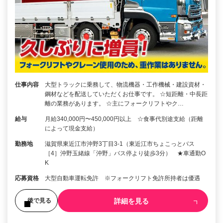
仕事内容
大型トラックに乗務して、物流機器・工作機械・建設資材・
鋼材などを配送していただくお仕事です。 ☆短距離・中長距
離の業務があります。 ☆主にフォークリフトやク…
給与
月給340,000円〜450,000円以上 ☆食事代別途支給（距離
によって現金支給）
勤務地
滋賀県東近江市沖野3丁目3-1（東近江市ちょこっとバス
［4］沖野玉緒線「沖野」バス停より徒歩3分） ★車通勤O
K
応募資格
大型自動車運転免許 ※フォークリフト免許所持者は優遇
詳細を見る
後で見る