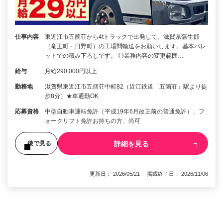
仕事内容
東近江市五箇荘から4tトラックで出発して、滋賀県蒲生郡
（竜王町・日野町）の工場間輸送をお願いします。基本パレ
ットでの積み下ろしです。 ◎業務内容の変更範囲…
給与
月給290,000円以上
勤務地
滋賀県東近江市五個荘中町82（近江鉄道「五箇荘」駅より徒
歩8分）★車通勤OK
応募資格
中型自動車運転免許（平成19年6月改正前の普通免許）、フ
ォークリフト免許お持ちの方、尚可
詳細を見る
後で見る
更新日： 2026/05/21 掲載終了日： 2026/11/06
1