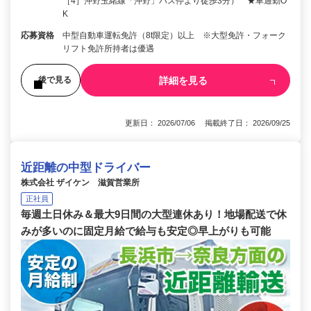
［4］沖野玉緒線「沖野」バス停より徒歩3分） ★車通勤O
K
応募資格
中型自動車運転免許（8t限定）以上 ※大型免許・フォーク
リフト免許所持者は優遇
詳細を見る
後で見る
更新日： 2026/07/06 掲載終了日： 2026/09/25
近距離の中型ドライバー
株式会社 ザイケン 滋賀営業所
正社員
毎週土日休み＆最大9日間の大型連休あり！地場配送で休
みが多いのに固定月給で給与も安定◎早上がりも可能