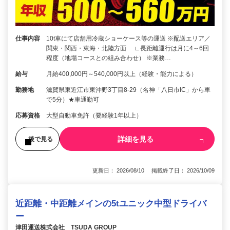
仕事内容
10t車にて店舗用冷蔵ショーケース等の運送 ※配送エリア／
関東・関西・東海・北陸方面 ∟長距離運行は月に4～6回
程度（地場コースとの組み合わせ） ※業務…
給与
月給400,000円～540,000円以上（経験・能力による）
勤務地
滋賀県東近江市東沖野3丁目8-29（名神「八日市IC」から車
で5分）★車通勤可
応募資格
大型自動車免許（要経験1年以上）
詳細を見る
後で見る
更新日： 2026/08/10 掲載終了日： 2026/10/09
近距離・中距離メインの5tユニック中型ドライバ
ー
津田運送株式会社 TSUDA GROUP