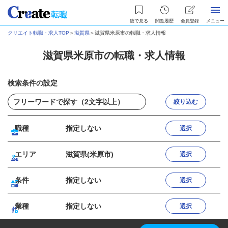
後で見る
閲覧履歴
会員登録
メニュー
クリエイト転職・求人TOP
＞
滋賀県
＞
滋賀県米原市の転職・求人情報
滋賀県米原市の転職・求人情報
検索条件の設定
絞り込む
職種
指定しない
選択
エリア
滋賀県(米原市)
選択
条件
指定しない
選択
業種
指定しない
選択