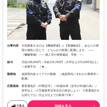
仕事内容
今回募集するのは【機械警備】と【警備輸送】。あなたの希
望や適性に応じて、どちらかの部署に配属します。 ――
《機械警備》―― 個人宅や商業施設、学校、一…
給与
月給199,800円～月給234,200円（大卒以上225,000円以上）
＋各種手当 《★…
勤務地
滋賀県内各エリアでの勤務 （滋賀県内いずれかの事業所へ
配属）
応募資格
要普通免許（AT限定可）／60歳未満（定年が60歳の為）／
高卒以上（※労働基準法等法令の規定により） ※普通免許を
お持ちでない方は入社までの取得でOK！
詳細を見る
後で見る