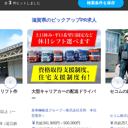
3
検索条件を保存
全
件ヒットしました
滋賀県のピックアップPR求人
クリフト作
大型キャリアカーの配送ドライバ
セコムの
ー
泉車輛輸送グループ＜株式会社京和 本社
0円以上（一
営業所＞
セコム株式
月給341,900円～500,000円
月給257
8（近江鉄