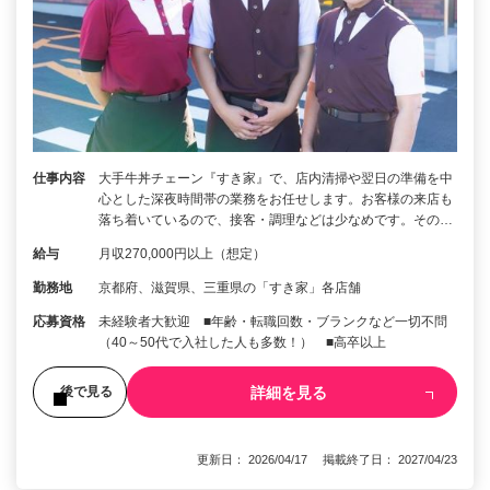
仕事内容
大手牛丼チェーン『すき家』で、店内清掃や翌日の準備を中
心とした深夜時間帯の業務をお任せします。お客様の来店も
落ち着いているので、接客・調理などは少なめです。その…
給与
月収270,000円以上（想定）
勤務地
京都府、滋賀県、三重県の「すき家」各店舗
応募資格
未経験者大歓迎 ■年齢・転職回数・ブランクなど一切不問
（40～50代で入社した人も多数！） ■高卒以上
詳細を見る
後で見る
更新日： 2026/04/17 掲載終了日： 2027/04/23