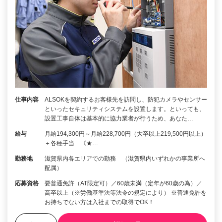
仕事内容
ALSOKを契約するお客様先を訪問し、防犯カメラやセンサー
といったセキュリティシステムを設置します。といっても、
設置工事自体は基本的に協力業者が行うため、あなた…
給与
月給194,300円～月給228,700円（大卒以上219,500円以上）
＋各種手当 《★…
勤務地
滋賀県内各エリアでの勤務 （滋賀県内いずれかの事業所へ
配属）
応募資格
要普通免許（AT限定可）／60歳未満（定年が60歳の為）／
高卒以上（※労働基準法等法令の規定により） ※普通免許を
お持ちでない方は入社までの取得でOK！