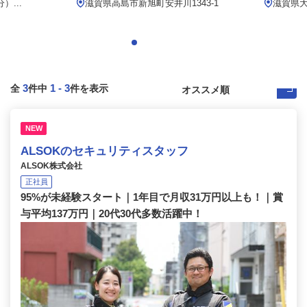
...
滋賀県高島市新旭町安井川1343-1
滋賀県
3
1
-
3
全
件中
件を表示
NEW
ALSOKのセキュリティスタッフ
ALSOK株式会社
正社員
95%が未経験スタート｜1年目で月収31万円以上も！｜賞
与平均137万円｜20代30代多数活躍中！