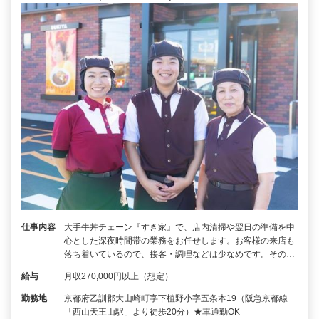
仕事内容
大手牛丼チェーン『すき家』で、店内清掃や翌日の準備を中
心とした深夜時間帯の業務をお任せします。お客様の来店も
落ち着いているので、接客・調理などは少なめです。その…
給与
月収270,000円以上（想定）
勤務地
京都府乙訓郡大山崎町字下植野小字五条本19（阪急京都線
「西山天王山駅」より徒歩20分）★車通勤OK