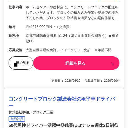
仕事内容
ホームセンターや建材店に、コンクリートブロックの配送を
していただきます。ブロックの積み込み作業や現場での積み
下ろし作業、ブロックの引取準備や清掃などの場内作業も…
給与
月給375,000円以上＋交通費
勤務地
京都府城陽市寺田奥山1-24（鴻ノ巣山運動公園近く）★車通
勤OK
応募資格
大型自動車運転免許、フォークリフト免許 ※年齢不問
詳細を見る
後で見る
更新日： 2026/06/10 掲載終了日： 2026/09/04
コンクリートブロック製造会社の4t平車ドライバ
ー
株式会社宇治川ブロック工業
契約社員
50代男性ドライバー活躍中◎残業ほぼナシ＆週休2日制◎