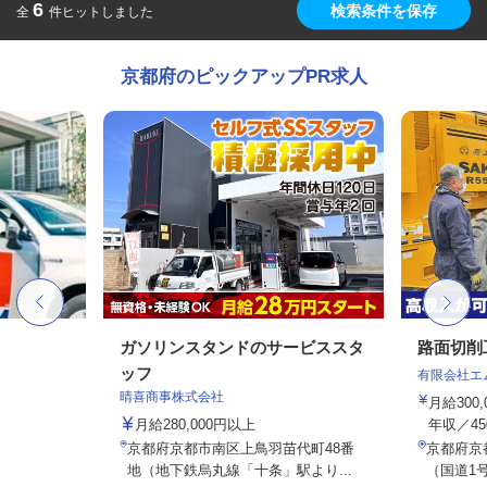
6
検索条件を保存
全
件ヒットしました
京都府のピックアップPR求人
ガソリンスタンドのサービススタ
路面切削
ッフ
有限会社エ
晴喜商事株式会社
月給300
月給280,000円以上
年収／45
京都府京都市南区上鳥羽苗代町48番
京都府京
地（地下鉄烏丸線「十条」駅より...
（国道1号