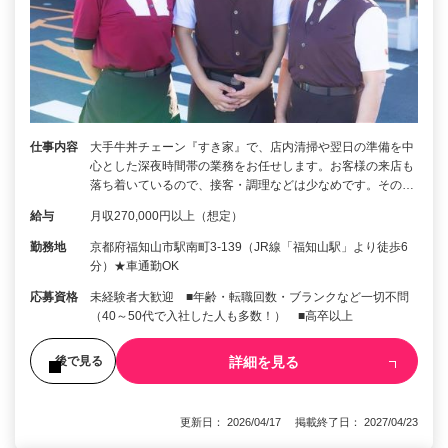
仕事内容
大手牛丼チェーン『すき家』で、店内清掃や翌日の準備を中
心とした深夜時間帯の業務をお任せします。お客様の来店も
落ち着いているので、接客・調理などは少なめです。その…
給与
月収270,000円以上（想定）
勤務地
京都府福知山市駅南町3-139（JR線「福知山駅」より徒歩6
分）★車通勤OK
応募資格
未経験者大歓迎 ■年齢・転職回数・ブランクなど一切不問
（40～50代で入社した人も多数！） ■高卒以上
詳細を見る
後で見る
更新日： 2026/04/17 掲載終了日： 2027/04/23