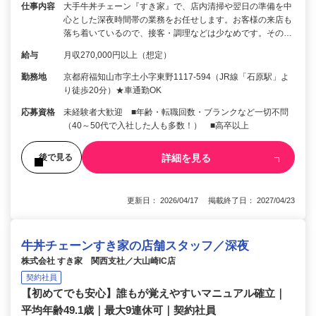
仕事内容
大手牛丼チェーン『すき家』で、店内清掃や翌日の準備を中
心とした深夜時間帯の業務をお任せします。お客様の来店も
落ち着いているので、接客・調理などは少なめです。その…
給与
月収270,000円以上（想定）
勤務地
京都府福知山市字土小字東野1117-594（JR線「石原駅」よ
り徒歩20分）★車通勤OK
応募資格
未経験者大歓迎 ■年齢・転職回数・ブランクなど一切不問
（40～50代で入社した人も多数！） ■高卒以上
詳細を見る
後で見る
更新日： 2026/04/17 掲載終了日： 2027/04/23
牛丼チェーンすき家の店舗スタッフ／深夜
株式会社 すき家 関西支社／大山崎IC店
契約社員
【初めてでも安心】誰もが覚えやすいマニュアル確立｜
平均年齢49.1歳｜最大9連休可｜契約社員