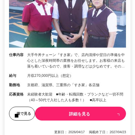
仕事内容
大手牛丼チェーン『すき家』で、店内清掃や翌日の準備を中
心とした深夜時間帯の業務をお任せします。お客様の来店も
落ち着いているので、接客・調理などは少なめです。その…
給与
月収270,000円以上（想定）
勤務地
京都府、滋賀県、三重県の「すき家」各店舗
応募資格
未経験者大歓迎 ■年齢・転職回数・ブランクなど一切不問
（40～50代で入社した人も多数！） ■高卒以上
詳細を見る
後で見る
更新日： 2026/04/17 掲載終了日： 2027/04/23