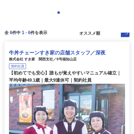
6
1
-
6
全
件中
件を表示
牛丼チェーンすき家の店舗スタッフ／深夜
株式会社 すき家 関西支社／9号福知山店
契約社員
【初めてでも安心】誰もが覚えやすいマニュアル確立｜
平均年齢49.1歳｜最大9連休可｜契約社員