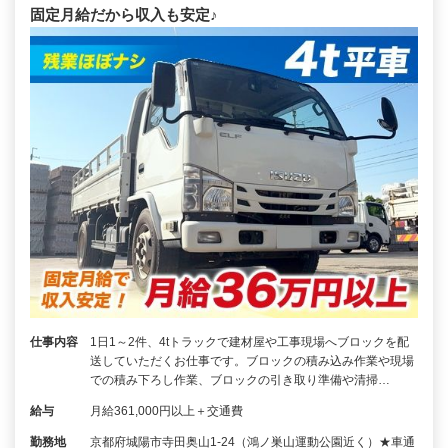
固定月給だから収入も安定♪
仕事内容
1日1～2件、4tトラックで建材屋や工事現場へブロックを配
送していただくお仕事です。ブロックの積み込み作業や現場
での積み下ろし作業、ブロックの引き取り準備や清掃…
給与
月給361,000円以上＋交通費
勤務地
京都府城陽市寺田奥山1-24（鴻ノ巣山運動公園近く）★車通