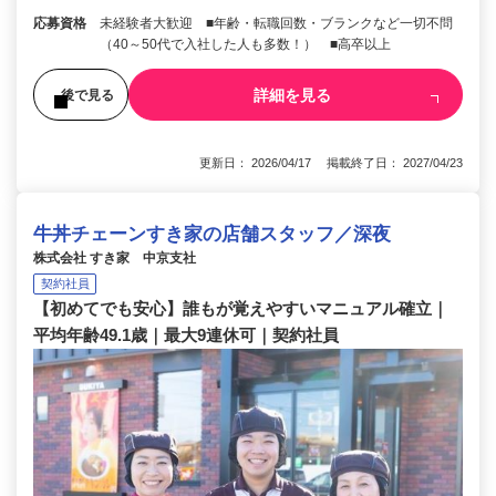
応募資格
未経験者大歓迎 ■年齢・転職回数・ブランクなど一切不問
（40～50代で入社した人も多数！） ■高卒以上
詳細を見る
後で見る
更新日： 2026/04/17 掲載終了日： 2027/04/23
牛丼チェーンすき家の店舗スタッフ／深夜
株式会社 すき家 中京支社
契約社員
【初めてでも安心】誰もが覚えやすいマニュアル確立｜
平均年齢49.1歳｜最大9連休可｜契約社員