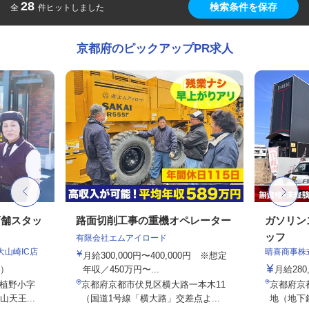
28
検索条件を保存
全
件ヒットしました
京都府のピックアップPR求人
店舗スタッ
路面切削工事の重機オペレーター
ガソリン
ッフ
有限会社エムアイロード
大山崎IC店
晴喜商事株
月給300,000円〜400,000円 ※想定
定）
年収／450万円〜...
月給280
植野小字
京都府京都市伏見区横大路一本木11
京都府京
天王...
（国道1号線「横大路」交差点よ...
地（地下