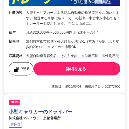
仕事内容
大型キャリアカーによる商品自動車の輸送業務をお願いしま
す。 輸送する車輌は各メーカーの新車・中古車が中心でセミ
トレーラーを使用します。 主に大山崎工…
給与
月給320,000円〜500,000円以上（諸手当含む）
勤務地
京都府京都市伏見区横大路龍ケ池43-1（京阪「淀駅」より徒
歩約20分） ☆マイカー通勤OK
応募資格
大型自動車運転免許、けん引免許 ※学歴不問 ※性別不問
詳細を見る
後で見る
更新日： 2026/08/04 掲載終了日： 2027/08/06
NEW
小型キャリカーのドライバー
株式会社マルノウチ 京都営業所
正社員