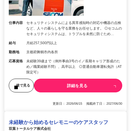
仕事内容
セキュリティシステムによる異常感知時の対応や機器の点検
など、人々の暮らしを守る業務をお任せします。 ◎セコムの
セキュリティシステムは、トラブルを未然に防ぐため…
給与
月給257,500円以上
勤務地
京都府舞鶴市内各所
応募資格
未経験39歳まで（例外事由3号のイ／長期キャリア形成のた
め／職業経験不問）、高卒以上 ◎普通自動車運転免許（AT
限定可）
詳細を見る
後で見る
更新日： 2026/06/15 掲載終了日： 2027/06/30
未経験から始めるセレモニーのケアスタッフ
双葉トータルケア株式会社