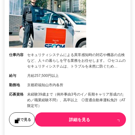
仕事内容
セキュリティシステムによる異常感知時の対応や機器の点検
など、人々の暮らしを守る業務をお任せします。 ◎セコムの
セキュリティシステムは、トラブルを未然に防ぐため…
給与
月給257,500円以上
勤務地
京都府福知山市内各所
応募資格
未経験39歳まで（例外事由3号のイ／長期キャリア形成のた
め／職業経験不問）、高卒以上 ◎普通自動車運転免許（AT
限定可）
詳細を見る
後で見る