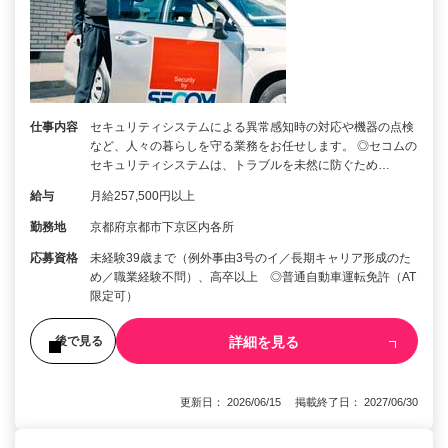
仕事内容
セキュリティシステムによる異常感知時の対応や機器の点検
など、人々の暮らしを守る業務をお任せします。 ◎セコムの
セキュリティシステムは、トラブルを未然に防ぐため…
給与
月給257,500円以上
勤務地
京都府京都市下京区内各所
応募資格
未経験39歳まで（例外事由3号のイ／長期キャリア形成のた
め／職業経験不問）、高卒以上 ◎普通自動車運転免許（AT
限定可）
詳細を見る
後で見る
更新日： 2026/06/15 掲載終了日： 2027/06/30