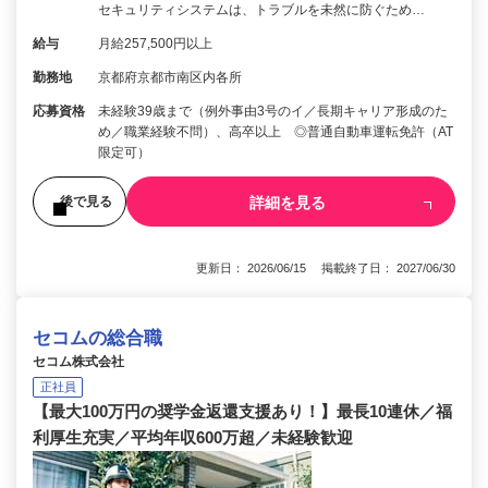
セキュリティシステムは、トラブルを未然に防ぐため…
給与
月給257,500円以上
勤務地
京都府京都市南区内各所
応募資格
未経験39歳まで（例外事由3号のイ／長期キャリア形成のた
め／職業経験不問）、高卒以上 ◎普通自動車運転免許（AT
限定可）
詳細を見る
後で見る
更新日： 2026/06/15 掲載終了日： 2027/06/30
セコムの総合職
セコム株式会社
正社員
【最大100万円の奨学金返還支援あり！】最長10連休／福
利厚生充実／平均年収600万超／未経験歓迎