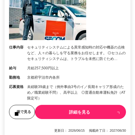
仕事内容
セキュリティシステムによる異常感知時の対応や機器の点検
など、人々の暮らしを守る業務をお任せします。 ◎セコムの
セキュリティシステムは、トラブルを未然に防ぐため…
給与
月給257,500円以上
勤務地
京都府宇治市内各所
応募資格
未経験39歳まで（例外事由3号のイ／長期キャリア形成のた
め／職業経験不問）、高卒以上 ◎普通自動車運転免許（AT
限定可）
詳細を見る
後で見る
更新日： 2026/06/15 掲載終了日： 2027/06/30