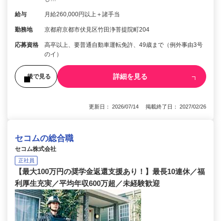
給与
月給260,000円以上＋諸手当
勤務地
京都府京都市伏見区竹田浄菩提院町204
応募資格
高卒以上、要普通自動車運転免許、49歳まで（例外事由3号
のイ）
詳細を見る
後で見る
更新日： 2026/07/14 掲載終了日： 2027/02/26
セコムの総合職
セコム株式会社
正社員
【最大100万円の奨学金返還支援あり！】最長10連休／福
利厚生充実／平均年収600万超／未経験歓迎