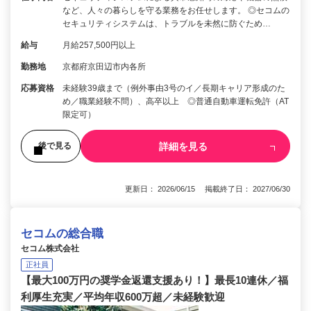
など、人々の暮らしを守る業務をお任せします。 ◎セコムの
セキュリティシステムは、トラブルを未然に防ぐため…
給与
月給257,500円以上
勤務地
京都府京田辺市内各所
応募資格
未経験39歳まで（例外事由3号のイ／長期キャリア形成のた
め／職業経験不問）、高卒以上 ◎普通自動車運転免許（AT
限定可）
詳細を見る
後で見る
更新日： 2026/06/15 掲載終了日： 2027/06/30
セコムの総合職
セコム株式会社
正社員
【最大100万円の奨学金返還支援あり！】最長10連休／福
利厚生充実／平均年収600万超／未経験歓迎