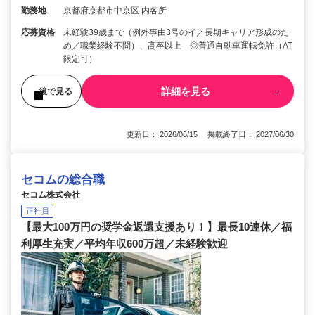
勤務地
京都府京都市中京区 内各所
応募資格
未経験39歳まで（例外事由3号のイ／長期キャリア形成のた
め／職業経験不問）、高卒以上 ◎普通自動車運転免許（AT
限定可）
詳細を見る
後で見る
更新日： 2026/06/15 掲載終了日： 2027/06/30
セコムの総合職
セコム株式会社
正社員
【最大100万円の奨学金返還支援あり！】最長10連休／福
利厚生充実／平均年収600万超／未経験歓迎