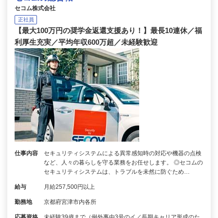
セコム株式会社
正社員
【最大100万円の奨学金返還支援あり！】最長10連休／福
利厚生充実／平均年収600万超／未経験歓迎
仕事内容
セキュリティシステムによる異常感知時の対応や機器の点検
など、人々の暮らしを守る業務をお任せします。 ◎セコムの
セキュリティシステムは、トラブルを未然に防ぐため…
給与
月給257,500円以上
勤務地
京都府宮津市内各所
応募資格
未経験39歳まで（例外事由3号のイ／長期キャリア形成のた