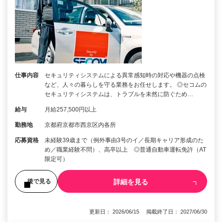
仕事内容
セキュリティシステムによる異常感知時の対応や機器の点検
など、人々の暮らしを守る業務をお任せします。 ◎セコムの
セキュリティシステムは、トラブルを未然に防ぐため…
給与
月給257,500円以上
勤務地
京都府京都市西京区内各所
応募資格
未経験39歳まで（例外事由3号のイ／長期キャリア形成のた
め／職業経験不問）、高卒以上 ◎普通自動車運転免許（AT
限定可）
詳細を見る
後で見る
更新日： 2026/06/15 掲載終了日： 2027/06/30