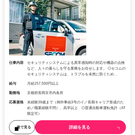
仕事内容
セキュリティシステムによる異常感知時の対応や機器の点検
など、人々の暮らしを守る業務をお任せします。 ◎セコムの
セキュリティシステムは、トラブルを未然に防ぐため…
給与
月給257,500円以上
勤務地
京都府長岡京市内各所
応募資格
未経験39歳まで（例外事由3号のイ／長期キャリア形成のた
め／職業経験不問）、高卒以上 ◎普通自動車運転免許（AT
限定可）
詳細を見る
後で見る