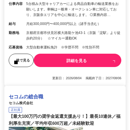
仕事内容
5台積み大型キャリアカーによる商品自動車の輸送業務をお
願いします。車輌は一般車・オークション車に対応してお
り、京阪奈エリアを中心に輸送します。 ◎業務内容…
給与
月給300,000円〜400,000円以上（諸手当含む）
勤務地
京都府京都市伏見区横大路龍ケ池43-1（京阪「淀駅」より徒
歩約20分） ☆マイカー通勤OK
応募資格
大型自動車運転免許 ※学歴不問 ※性別不問
詳細を見る
後で見る
更新日： 2026/08/04 掲載終了日： 2027/08/06
セコムの総合職
セコム株式会社
正社員
【最大100万円の奨学金返還支援あり！】最長10連休／福
利厚生充実／平均年収600万超／未経験歓迎