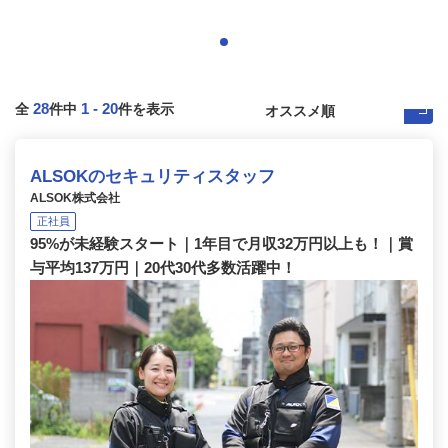
28
1
-
20
全
件中
件を表示
ALSOKのセキュリティスタッフ
ALSOK株式会社
正社員
95%が未経験スタート｜1年目で月収32万円以上も！｜賞
与平均137万円｜20代30代多数活躍中！