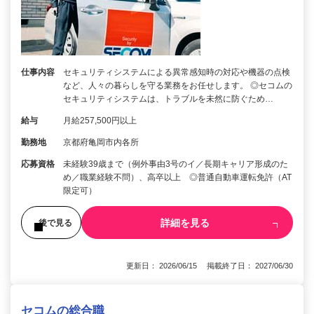
仕事内容
セキュリティシステムによる異常感知時の対応や機器の点検
など、人々の暮らしを守る業務をお任せします。 ◎セコムの
セキュリティシステムは、トラブルを未然に防ぐため…
給与
月給257,500円以上
勤務地
京都府亀岡市内各所
応募資格
未経験39歳まで（例外事由3号のイ／長期キャリア形成のた
め／職業経験不問）、高卒以上 ◎普通自動車運転免許（AT
限定可）
詳細を見る
後で見る
更新日： 2026/06/15 掲載終了日： 2027/06/30
セコムの総合職