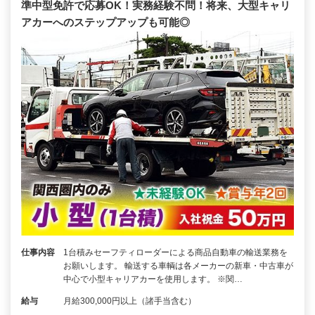
準中型免許で応募OK！実務経験不問！将来、大型キャリ
アカーへのステップアップも可能◎
仕事内容
1台積みセーフティローダーによる商品自動車の輸送業務を
お願いします。 輸送する車輌は各メーカーの新車・中古車が
中心で小型キャリアカーを使用します。 ※関…
給与
月給300,000円以上（諸手当含む）