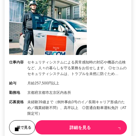
仕事内容
セキュリティシステムによる異常感知時の対応や機器の点検
など、人々の暮らしを守る業務をお任せします。 ◎セコムの
セキュリティシステムは、トラブルを未然に防ぐため…
給与
月給257,500円以上
勤務地
京都府京都市左京区内各所
応募資格
未経験39歳まで（例外事由3号のイ／長期キャリア形成のた
め／職業経験不問）、高卒以上 ◎普通自動車運転免許（AT
限定可）
詳細を見る
後で見る