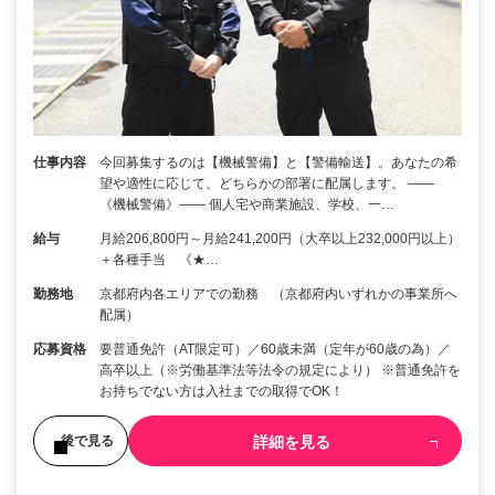
仕事内容
今回募集するのは【機械警備】と【警備輸送】。あなたの希
望や適性に応じて、どちらかの部署に配属します。 ――
《機械警備》―― 個人宅や商業施設、学校、一…
給与
月給206,800円～月給241,200円（大卒以上232,000円以上）
＋各種手当 《★…
勤務地
京都府内各エリアでの勤務 （京都府内いずれかの事業所へ
配属）
応募資格
要普通免許（AT限定可）／60歳未満（定年が60歳の為）／
高卒以上（※労働基準法等法令の規定により） ※普通免許を
お持ちでない方は入社までの取得でOK！
詳細を見る
後で見る