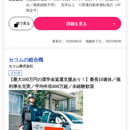
め／職業経験不問）、高卒以上 ◎普通自動車運転免許（AT
限定可）
詳細を見る
後で見る
更新日： 2026/06/15 掲載終了日： 2027/06/30
セコムの総合職
セコム株式会社
正社員
【最大100万円の奨学金返還支援あり！】最長10連休／福
利厚生充実／平均年収600万超／未経験歓迎