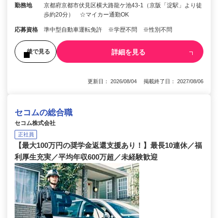
勤務地
京都府京都市伏見区横大路龍ケ池43-1（京阪「淀駅」より徒
歩約20分） ☆マイカー通勤OK
応募資格
準中型自動車運転免許 ※学歴不問 ※性別不問
詳細を見る
後で見る
更新日： 2026/08/04 掲載終了日： 2027/08/06
セコムの総合職
セコム株式会社
正社員
【最大100万円の奨学金返還支援あり！】最長10連休／福
利厚生充実／平均年収600万超／未経験歓迎