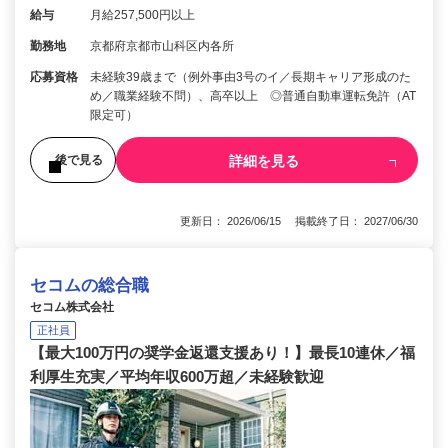
給与
月給257,500円以上
勤務地
京都府京都市山科区内各所
応募資格
未経験39歳まで（例外事由3号のイ／長期キャリア形成のた
め／職業経験不問）、高卒以上 ◎普通自動車運転免許（AT
限定可）
詳細を見る
後で見る
更新日： 2026/06/15 掲載終了日： 2027/06/30
セコムの総合職
セコム株式会社
正社員
【最大100万円の奨学金返還支援あり！】最長10連休／福
利厚生充実／平均年収600万超／未経験歓迎