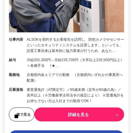
仕事内容
ALSOKを契約するお客様先を訪問し、防犯カメラやセンサー
といったセキュリティシステムを設置します。といっても、
設置工事自体は基本的に協力業者が行うため、あなた…
給与
月給201,300円～月給235,700円（大卒以上226,500円以上）
＋各種手当 《★…
勤務地
京都府内各エリアでの勤務 （京都府内いずれかの事業所へ
配属）
応募資格
要普通免許（AT限定可）／60歳未満（定年が60歳の為）／
高卒以上（※労働基準法等法令の規定により） ※普通免許を
お持ちでない方は入社までの取得でOK！
詳細を見る
後で見る