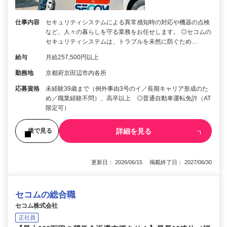
仕事内容
セキュリティシステムによる異常感知時の対応や機器の点検
など、人々の暮らしを守る業務をお任せします。 ◎セコムの
セキュリティシステムは、トラブルを未然に防ぐため…
給与
月給257,500円以上
勤務地
京都府京田辺市内各所
応募資格
未経験39歳まで（例外事由3号のイ／長期キャリア形成のた
め／職業経験不問）、高卒以上 ◎普通自動車運転免許（AT
限定可）
詳細を見る
後で見る
更新日： 2026/06/15 掲載終了日： 2027/06/30
セコムの総合職
セコム株式会社
正社員