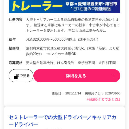
仕事内容
大型キャリアカーによる商品自動車の輸送業務をお願いしま
す。 輸送する車輌は各メーカーの新車・中古車が中心でセミ
トレーラーを使用します。 主に大山崎工場から愛…
給与
月給320,000円〜500,000円以上（諸手当含む）
勤務地
京都府京都市伏見区横大路龍ケ池43-1（京阪「淀駅」より徒
歩約20分） ☆マイカー通勤OK
応募資格
要大型自動車免許、けん引免許 ※学歴不問 ※性別不問
詳細を見る
後で見る
更新日： 2025/11/14 掲載終了日： 2026/08/08
掲載終了まであと2日
セミトレーラーでの大型ドライバー／キャリアカ
ードライバー