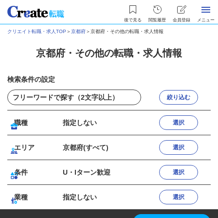
後で見る
閲覧履歴
会員登録
メニュー
クリエイト転職・求人TOP
＞
京都府
＞
京都府・その他の転職・求人情報
京都府・その他の転職・求人情報
検索条件の設定
絞り込む
職種
指定しない
選択
エリア
京都府(すべて)
選択
条件
U・Iターン歓迎
選択
業種
指定しない
選択