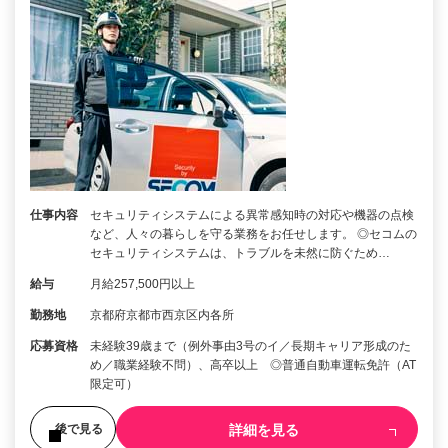
仕事内容
セキュリティシステムによる異常感知時の対応や機器の点検
など、人々の暮らしを守る業務をお任せします。 ◎セコムの
セキュリティシステムは、トラブルを未然に防ぐため…
給与
月給257,500円以上
勤務地
京都府京都市西京区内各所
応募資格
未経験39歳まで（例外事由3号のイ／長期キャリア形成のた
め／職業経験不問）、高卒以上 ◎普通自動車運転免許（AT
限定可）
詳細を見る
後で見る