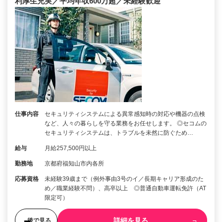
利厚生充実／平均年収600万超／未経験歓迎
仕事内容
セキュリティシステムによる異常感知時の対応や機器の点検
など、人々の暮らしを守る業務をお任せします。 ◎セコムの
セキュリティシステムは、トラブルを未然に防ぐため…
給与
月給257,500円以上
勤務地
京都府福知山市内各所
応募資格
未経験39歳まで（例外事由3号のイ／長期キャリア形成のた
め／職業経験不問）、高卒以上 ◎普通自動車運転免許（AT
限定可）
詳細を見る
後で見る