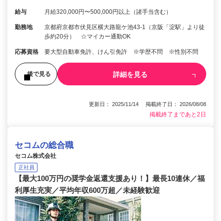
給与
月給320,000円〜500,000円以上（諸手当含む）
勤務地
京都府京都市伏見区横大路龍ケ池43-1（京阪「淀駅」より徒
歩約20分） ☆マイカー通勤OK
応募資格
要大型自動車免許、けん引免許 ※学歴不問 ※性別不問
詳細を見る
後で見る
更新日： 2025/11/14 掲載終了日： 2026/08/08
掲載終了まであと2日
セコムの総合職
セコム株式会社
正社員
【最大100万円の奨学金返還支援あり！】最長10連休／福
利厚生充実／平均年収600万超／未経験歓迎