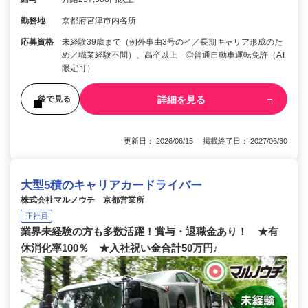
勤務地
京都府宮津市内各所
応募資格
未経験39歳まで（例外事由3号のイ／長期キャリア形成のた
め／職業経験不問）、高卒以上 ◎普通自動車運転免許（AT
限定可）
詳細を見る
後で見る
更新日： 2026/06/15 掲載終了日： 2027/06/30
大型5積のキャリアカードライバー
株式会社マルノウチ 京都営業所
正社員
業界未経験の方も多数活躍！賞与・退職金あり！ ★有
休消化率100％ ★入社祝い金合計50万円♪