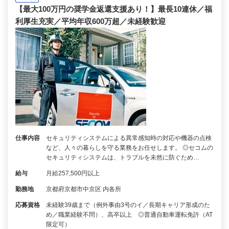
【最大100万円の奨学金返還支援あり！】最長10連休／福
利厚生充実／平均年収600万超／未経験歓迎
仕事内容
セキュリティシステムによる異常感知時の対応や機器の点検
など、人々の暮らしを守る業務をお任せします。 ◎セコムの
セキュリティシステムは、トラブルを未然に防ぐため…
給与
月給257,500円以上
勤務地
京都府京都市中京区 内各所
応募資格
未経験39歳まで（例外事由3号のイ／長期キャリア形成のた
め／職業経験不問）、高卒以上 ◎普通自動車運転免許（AT
限定可）