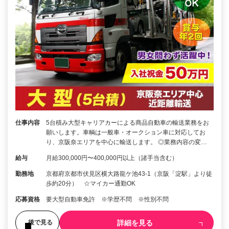
仕事内容
5台積み大型キャリアカーによる商品自動車の輸送業務をお
願いします。車輌は一般車・オークション車に対応してお
り、京阪奈エリアを中心に輸送します。 ◎業務内容の変…
給与
月給300,000円〜400,000円以上（諸手当含む）
勤務地
京都府京都市伏見区横大路龍ケ池43-1（京阪「淀駅」より徒
歩約20分） ☆マイカー通勤OK
応募資格
要大型自動車免許 ※学歴不問 ※性別不問
詳細を見る
後で見る