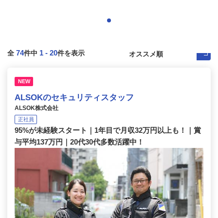
74
1
-
20
全
件中
件を表示
NEW
ALSOKのセキュリティスタッフ
ALSOK株式会社
正社員
95%が未経験スタート｜1年目で月収32万円以上も！｜賞
与平均137万円｜20代30代多数活躍中！