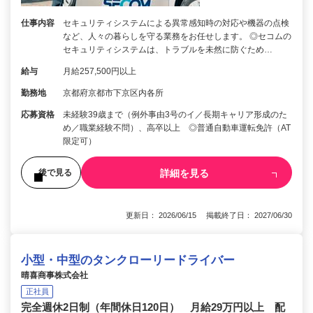
仕事内容
セキュリティシステムによる異常感知時の対応や機器の点検
など、人々の暮らしを守る業務をお任せします。 ◎セコムの
セキュリティシステムは、トラブルを未然に防ぐため…
給与
月給257,500円以上
勤務地
京都府京都市下京区内各所
応募資格
未経験39歳まで（例外事由3号のイ／長期キャリア形成のた
め／職業経験不問）、高卒以上 ◎普通自動車運転免許（AT
限定可）
詳細を見る
後で見る
更新日： 2026/06/15 掲載終了日： 2027/06/30
小型・中型のタンクローリードライバー
晴喜商事株式会社
正社員
完全週休2日制（年間休日120日） 月給29万円以上 配