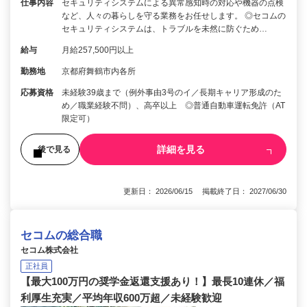
仕事内容
セキュリティシステムによる異常感知時の対応や機器の点検
など、人々の暮らしを守る業務をお任せします。 ◎セコムの
セキュリティシステムは、トラブルを未然に防ぐため…
給与
月給257,500円以上
勤務地
京都府舞鶴市内各所
応募資格
未経験39歳まで（例外事由3号のイ／長期キャリア形成のた
め／職業経験不問）、高卒以上 ◎普通自動車運転免許（AT
限定可）
詳細を見る
後で見る
更新日： 2026/06/15 掲載終了日： 2027/06/30
セコムの総合職
セコム株式会社
正社員
【最大100万円の奨学金返還支援あり！】最長10連休／福
利厚生充実／平均年収600万超／未経験歓迎