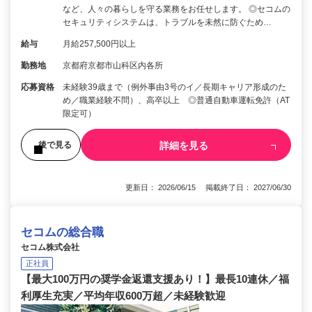
など、人々の暮らしを守る業務をお任せします。 ◎セコムの
セキュリティシステムは、トラブルを未然に防ぐため…
給与
月給257,500円以上
勤務地
京都府京都市山科区内各所
応募資格
未経験39歳まで（例外事由3号のイ／長期キャリア形成のた
め／職業経験不問）、高卒以上 ◎普通自動車運転免許（AT
限定可）
詳細を見る
後で見る
更新日： 2026/06/15 掲載終了日： 2027/06/30
セコムの総合職
セコム株式会社
正社員
【最大100万円の奨学金返還支援あり！】最長10連休／福
利厚生充実／平均年収600万超／未経験歓迎