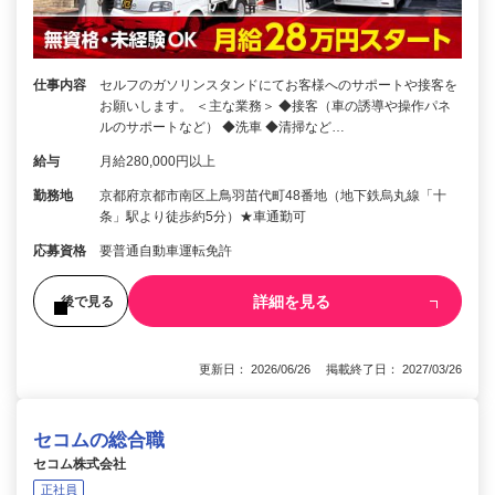
仕事内容
セルフのガソリンスタンドにてお客様へのサポートや接客を
お願いします。 ＜主な業務＞ ◆接客（車の誘導や操作パネ
ルのサポートなど） ◆洗車 ◆清掃など…
給与
月給280,000円以上
勤務地
京都府京都市南区上鳥羽苗代町48番地（地下鉄烏丸線「十
条」駅より徒歩約5分）★車通勤可
応募資格
要普通自動車運転免許
詳細を見る
後で見る
更新日： 2026/06/26 掲載終了日： 2027/03/26
セコムの総合職
セコム株式会社
正社員