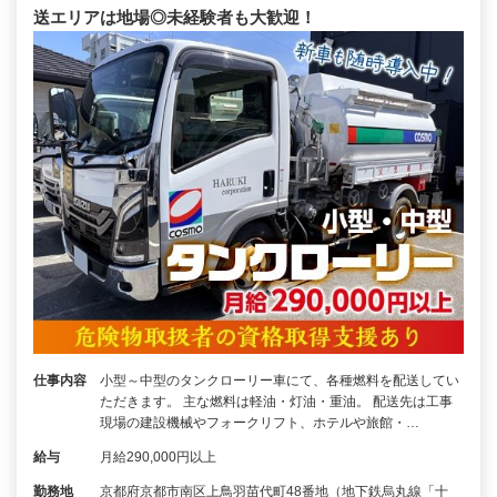
送エリアは地場◎未経験者も大歓迎！
仕事内容
小型～中型のタンクローリー車にて、各種燃料を配送してい
ただきます。 主な燃料は軽油・灯油・重油。 配送先は工事
現場の建設機械やフォークリフト、ホテルや旅館・…
給与
月給290,000円以上
勤務地
京都府京都市南区上鳥羽苗代町48番地（地下鉄烏丸線「十