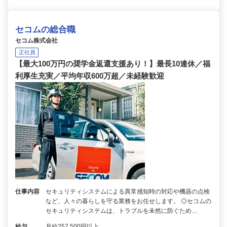
セコムの総合職
セコム株式会社
正社員
【最大100万円の奨学金返還支援あり！】最長10連休／福
利厚生充実／平均年収600万超／未経験歓迎
仕事内容
セキュリティシステムによる異常感知時の対応や機器の点検
など、人々の暮らしを守る業務をお任せします。 ◎セコムの
セキュリティシステムは、トラブルを未然に防ぐため…
給与
月給257,500円以上