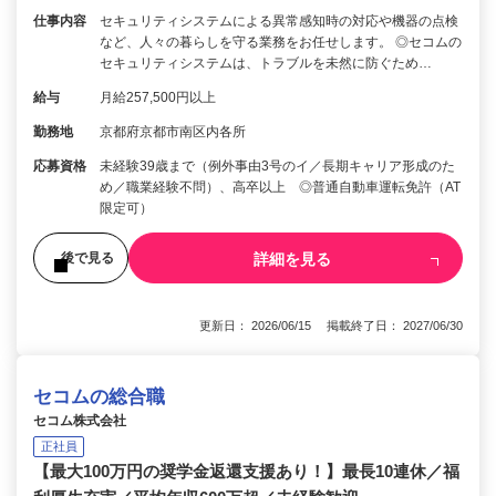
仕事内容
セキュリティシステムによる異常感知時の対応や機器の点検
など、人々の暮らしを守る業務をお任せします。 ◎セコムの
セキュリティシステムは、トラブルを未然に防ぐため…
給与
月給257,500円以上
勤務地
京都府京都市南区内各所
応募資格
未経験39歳まで（例外事由3号のイ／長期キャリア形成のた
め／職業経験不問）、高卒以上 ◎普通自動車運転免許（AT
限定可）
詳細を見る
後で見る
更新日： 2026/06/15 掲載終了日： 2027/06/30
セコムの総合職
セコム株式会社
正社員
【最大100万円の奨学金返還支援あり！】最長10連休／福