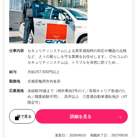
仕事内容
セキュリティシステムによる異常感知時の対応や機器の点検
など、人々の暮らしを守る業務をお任せします。 ◎セコムの
セキュリティシステムは、トラブルを未然に防ぐため…
給与
月給257,500円以上
勤務地
京都府亀岡市内各所
応募資格
未経験39歳まで（例外事由3号のイ／長期キャリア形成のた
め／職業経験不問）、高卒以上 ◎普通自動車運転免許（AT
限定可）
詳細を見る
後で見る
更新日： 2026/06/15 掲載終了日： 2027/06/30