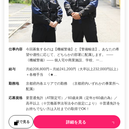
仕事内容
今回募集するのは【機械警備】と【警備輸送】。あなたの希
望や適性に応じて、どちらかの部署に配属します。 ――
《機械警備》―― 個人宅や商業施設、学校、一…
給与
月給206,800円～月給241,200円（大卒以上232,000円以上）
＋各種手当 《★…
勤務地
京都府内各エリアでの勤務 （京都府内いずれかの事業所へ
配属）
応募資格
要普通免許（AT限定可）／60歳未満（定年が60歳の為）／
高卒以上（※労働基準法等法令の規定により） ※普通免許を
お持ちでない方は入社までの取得でOK！
詳細を見る
後で見る