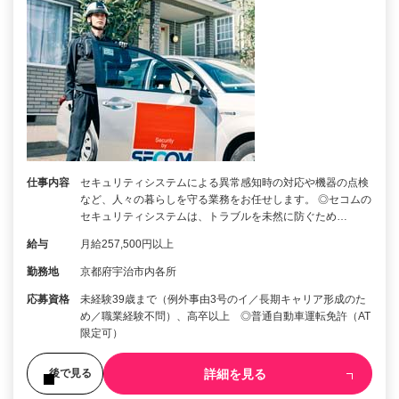
仕事内容
セキュリティシステムによる異常感知時の対応や機器の点検
など、人々の暮らしを守る業務をお任せします。 ◎セコムの
セキュリティシステムは、トラブルを未然に防ぐため…
給与
月給257,500円以上
勤務地
京都府宇治市内各所
応募資格
未経験39歳まで（例外事由3号のイ／長期キャリア形成のた
め／職業経験不問）、高卒以上 ◎普通自動車運転免許（AT
限定可）
詳細を見る
後で見る