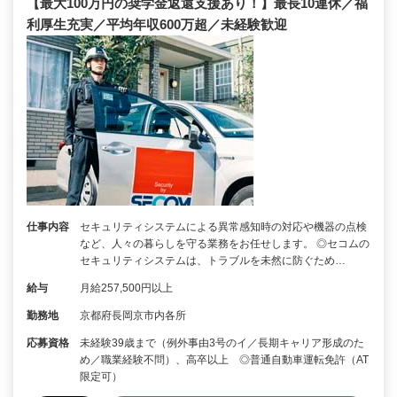
【最大100万円の奨学金返還支援あり！】最長10連休／福
利厚生充実／平均年収600万超／未経験歓迎
仕事内容
セキュリティシステムによる異常感知時の対応や機器の点検
など、人々の暮らしを守る業務をお任せします。 ◎セコムの
セキュリティシステムは、トラブルを未然に防ぐため…
給与
月給257,500円以上
勤務地
京都府長岡京市内各所
応募資格
未経験39歳まで（例外事由3号のイ／長期キャリア形成のた
め／職業経験不問）、高卒以上 ◎普通自動車運転免許（AT
限定可）