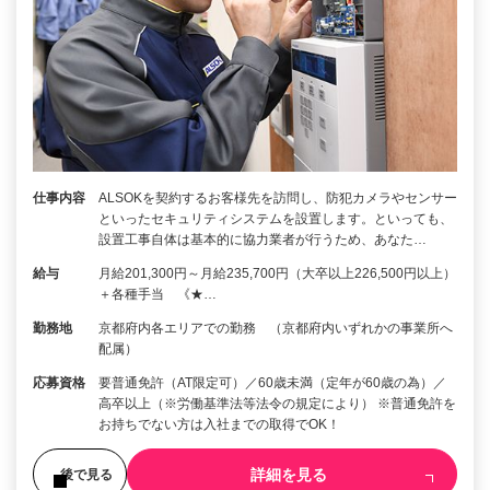
仕事内容
ALSOKを契約するお客様先を訪問し、防犯カメラやセンサー
といったセキュリティシステムを設置します。といっても、
設置工事自体は基本的に協力業者が行うため、あなた…
給与
月給201,300円～月給235,700円（大卒以上226,500円以上）
＋各種手当 《★…
勤務地
京都府内各エリアでの勤務 （京都府内いずれかの事業所へ
配属）
応募資格
要普通免許（AT限定可）／60歳未満（定年が60歳の為）／
高卒以上（※労働基準法等法令の規定により） ※普通免許を
お持ちでない方は入社までの取得でOK！
詳細を見る
後で見る