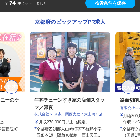
74
検索条件を保存
全
件ヒットしました
京都府のピックアップPR求人
モニーのケ
牛丼チェーンすき家の店舗スタッ
路面切削
フ／深夜
有限会社エ
株式会社 すき家 関西支社／大山崎IC店
月給300
手当
月収270,000円以上（想定）
年収／45
浄菩提院町
京都府乙訓郡大山崎町字下植野小字
京都府京
五条本19（阪急京都線「西山天王...
（国道1号