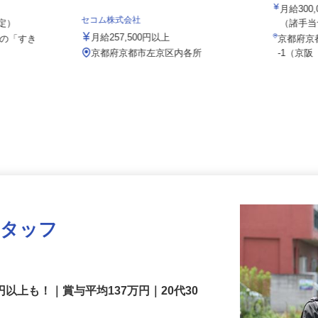
株式会社
月給30
セコム株式会社
想定）
（諸
月給257,500円以上
県の「すき
京都府
京都府京都市左京区内各所
-1（京
スタッフ
円以上も！｜賞与平均137万円｜20代30