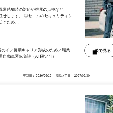
最長10連休／福利厚生充実／平均年収600
る異常感知時の対応や機器の点検など、
任せします。 ◎セコムのセキュリティシ
に防ぐため…
3号のイ／長期キャリア形成のため／職業
後で見
通自動車運転免許（AT限定可）
更新日： 2026/06/15 掲載終了日： 2027/06/30