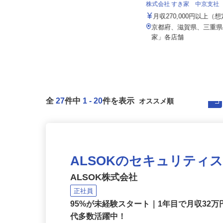
株式会社マルノウチ 京都営業所
株式会社 すき家 中京支社
月給300,000円〜400,000円以上
（諸手当含む）
月収270,000円以上（
京都府京都市伏見区横大路龍ケ池43
京都府、滋賀県、三重
-1（京阪「淀駅」より徒歩約2...
家」各店舗
全
27
件中
1
-
20
件を表示
ALSOKのセキュリティ
ALSOK株式会社
正社員
95%が未経験スタート｜1年目で月収32万