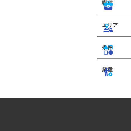
職種
エリア
条件
業種