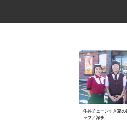
大型5積のキャリアカードライバ
牛丼チェーンすき家
ー
ッフ／深夜