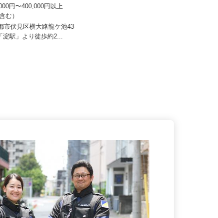
マルノウチ 京都営業所
株式会社 すき家 中京支社
0,000円〜400,000円以上
手当含む）
月収270,000円以上（想定）
京都市伏見区横大路龍ケ池43
京都府、滋賀県、三重県の「すき
阪「淀駅」より徒歩約2...
家」各店舗