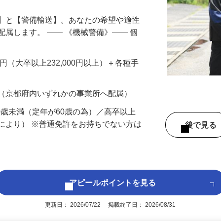
備】と【警備輸送】。あなたの希望や適性
配属します。 ―― 《機械警備》―― 個
…
200円（大卒以上232,000円以上）＋各種手
 （京都府内いずれかの事業所へ配属）
60歳未満（定年が60歳の為）／高卒以上
により） ※普通免許をお持ちでない方は
後で見
アピールポイントを見る