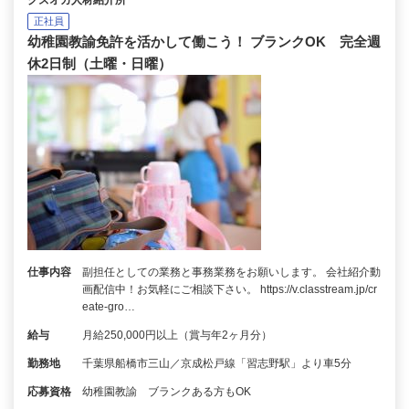
クズオカ人材紹介所
正社員
幼稚園教諭免許を活かして働こう！ ブランクOK 完全週
休2日制（土曜・日曜）
仕事内容
副担任としての業務と事務業務をお願いします。 会社紹介動
画配信中！お気軽にご相談下さい。 https://v.classtream.jp/cr
eate-gro…
給与
月給250,000円以上（賞与年2ヶ月分）
勤務地
千葉県船橋市三山／京成松戸線「習志野駅」より車5分
応募資格
幼稚園教諭 ブランクある方もOK