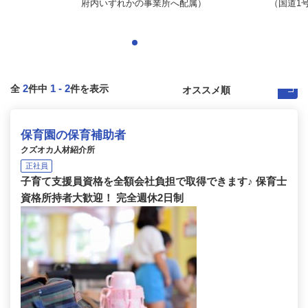
府内いずれかの事業所へ配属）
（国道1号
2
1
-
2
全
件中
件を表示
保育園の保育補助者
クズオカ人材紹介所
正社員
子育て支援員資格を全額会社負担で取得できます♪ 保育士
資格所持者大歓迎！ 完全週休2日制