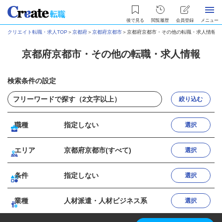
後で見る
閲覧履歴
会員登録
メニュー
クリエイト転職・求人TOP
＞
京都府
＞
京都府京都市
＞
京都府京都市・その他の転職・求人情報
京都府京都市・その他の転職・求人情報
検索条件の設定
絞り込む
職種
指定しない
選択
エリア
京都府京都市(すべて)
選択
条件
指定しない
選択
業種
人材派遣・人材ビジネス系
選択