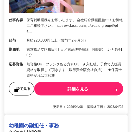
仕事内容
保育補助業務をお願いします。 会社紹介動画配信中！お気軽
にご相談下さい。 https://v.classtream.jp/create-group/#/pl
a…
給与
月給220,000円以上（賞与年2ヶ月分）
勤務地
東京都足立区梅田4丁目／東武伊勢崎線「梅島駅」より徒歩1
0分
応募資格
無資格OK・ブランクある方もOK ★入社後、子育て支援員
資格を取得して頂きます（取得費全額会社負担） ★保育士
資格がれば大歓迎
詳細を見る
後で見る
更新日： 2026/04/08 掲載終了日： 2027/04/02
幼稚園の副担任・事務