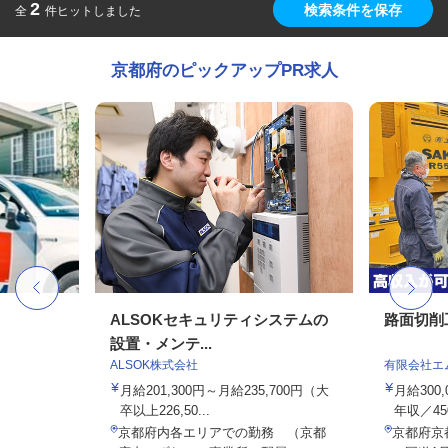
2
検索条件を保存
全
件ヒットしました
京都府のピックアップPR求人
ALSOKセキュリティシステムの
路面切削
設置・メンテ...
ALSOK株式会社
有限会社エ
月給201,300円～月給235,700円（大
月給300
卒以上226,50...
年収／45
京都府内各エリアでの勤務 （京都
京都府京