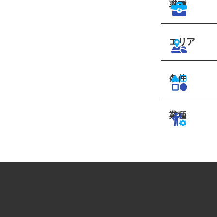
職種
エリア
条件
業種