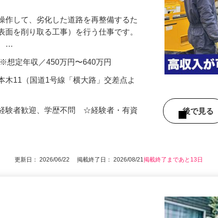
を操作して、劣化した道路を再整備するた
た表面を削り取る工事）を行う仕事です。
め、…
0円 ※想定年収／450万円〜640万円
本木11（国道1号線「横大路」交差点よ
未経験者歓迎、学歴不問 ☆経験者・有資
後で見
更新日： 2026/06/22 掲載終了日： 2026/08/21
掲載終了まであと13日