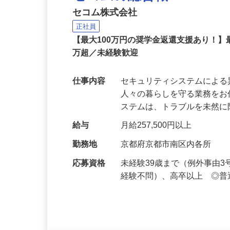
セコムの総合職
セコム株式会社
正社員
【最大100万円の奨学金返還支援あり！】
万超／未経験歓迎
仕事内容
セキュリティシステムによ
人々の暮らしを守る業務をお
ステムは、トラブルを未然
給与
月給257,500円以上
勤務地
京都府京都市南区内各所
応募資格
未経験39歳まで（例外事由
経験不問）、高卒以上 ◎普