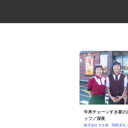
セコムの総合職
牛丼チェーンすき家
ッフ／深夜