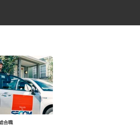
の総合職
牛丼チェーンすき家の店舗スタ
ッフ／深夜