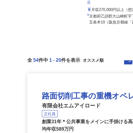
株式会社 すき家 関西支社
店
セコム株式会社
月収270,000円以上（
月給257,500円以上
京都府乙訓郡大山崎町
京都府京田辺市内各所
五条本19（阪急京都線「
全
54
件中
1
-
20
件を表示
路面切削工事の重機オペ
有限会社エムアイロード
正社員
創業31年＊公共事業をメインに手掛ける