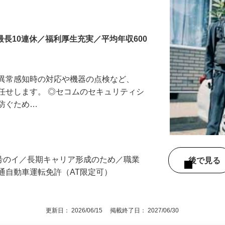
最長10連休／福利厚生充実／平均年収600
る異常感知時の対応や機器の点検など、
任せします。 ◎セコムのセキュリティシ
に防ぐため…
3号のイ／長期キャリア形成のため／職業
後で見
通自動車運転免許（AT限定可）