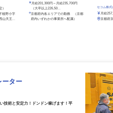
ALSOK株式会社
／大山崎IC
月給201,300円～月給235,700円
セコム株
想定）
（大卒以上226,50...
月給2
字下植野小字
京都府内各エリアでの勤務 （京都
西山天王...
府内いずれかの事業所へ配属）
京都
レーター
高い技術と安定力！ドンドン稼げます！平