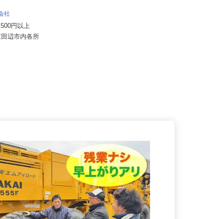
株式会社 すき家 関西支社／大山崎IC
店
式会社
月収270,000円以上（想定）
57,500円以上
京都府乙訓郡大山崎町字下植野小字
府京田辺市内各所
五条本19（阪急京都線「西山天王...