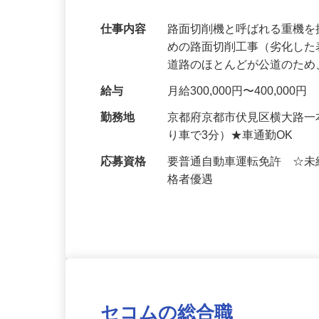
均年収589万円
仕事内容
路面切削機と呼ばれる重機
めの路面切削工事（劣化し
道路のほとんどが公道のた
給与
月給300,000円〜400,00
勤務地
京都府京都市伏見区横大路一
り車で3分）★車通勤OK
応募資格
要普通自動車運転免許 ☆
格者優遇