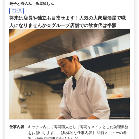
餃子と煮込み 魚屋鮨しん
正社員
将来は店長や独立も目指せます！人気の大衆居酒屋で職
人になりませんか☆グループ店舗での飲食代は半額
仕事内容
キッチン内にて寿司職人として寿司をメインとした調理業務
をお願いします。 【具体的な仕事内容】 ◎新メニューの考
案、企画 ◎調理 ◎仕込みなど …