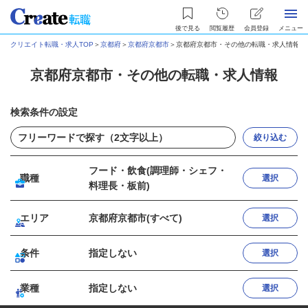
後で見る
閲覧履歴
会員登録
メニュー
クリエイト転職・求人TOP
＞
京都府
＞
京都府京都市
＞
京都府京都市・その他の転職・求人情報
京都府京都市・その他の転職・求人情報
検索条件の設定
絞り込む
フード・飲食(調理師・シェフ・
職種
選択
料理長・板前)
エリア
京都府京都市(すべて)
選択
条件
指定しない
選択
業種
指定しない
選択