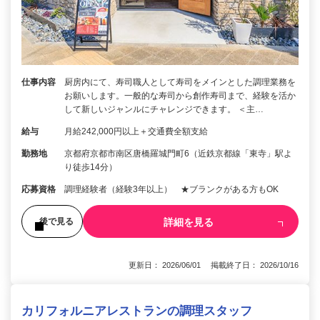
仕事内容
厨房内にて、寿司職人として寿司をメインとした調理業務を
お願いします。一般的な寿司から創作寿司まで、経験を活か
して新しいジャンルにチャレンジできます。 ＜主…
給与
月給242,000円以上＋交通費全額支給
勤務地
京都府京都市南区唐橋羅城門町6（近鉄京都線「東寺」駅よ
り徒歩14分）
応募資格
調理経験者（経験3年以上） ★ブランクがある方もOK
詳細を見る
後で見る
更新日： 2026/06/01 掲載終了日： 2026/10/16
カリフォルニアレストランの調理スタッフ