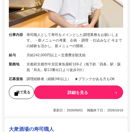
仕事内容
寿司職人として寿司をメインとした調理業務をお願いしま
す。 ・新メニューの考案、企画 ・調理 ・仕込みなど 今まで
の経験を活かし、新メニューの開発…
給与
月給242,000円以上＋交通費全額支給
勤務地
京都府京都市中京区東魚屋町169-2（地下鉄「四条」駅・阪
急「烏丸」駅13番出口より徒歩3分）
応募資格
調理経験者（経験3年以上） ★ブランクがある方もOK
詳細を見る
後で見る
更新日： 2026/06/01 掲載終了日： 2026/10/16
大衆酒場の寿司職人