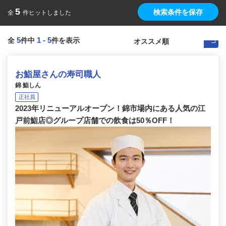
5
検索条件を保存
全
件ヒットしました
5
1
-
5
全
件中
件を表示
お鮨屋さんの寿司職人
錦 鮨しん
正社員
2023年リニューアルオープン！錦市場内にある人気の江
戸前鮨店◎グループ店舗での飲食は50％OFF！