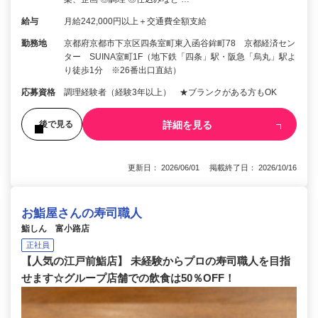
給与
月給242,000円以上＋交通費全額支給
勤務地
京都府京都市下京区四条室町東入函谷鉾町78 京都経済セン
ター SUINA室町1F（地下鉄「四条」駅・阪急「烏丸」駅よ
り徒歩1分 ※26番出口直結）
応募資格
調理経験者（経験3年以上） ★ブランクがある方もOK
詳細を見る
後で見る
更新日： 2026/06/01 掲載終了日： 2026/10/16
お鮨屋さんの寿司職人
鮨しん 富小路店
正社員
【人気の江戸前鮨店】 未経験からプロの寿司職人を目指
せます☆グループ店舗での飲食は50％OFF！