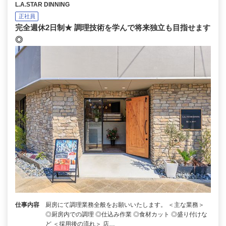
L.A.STAR DINNING
正社員
完全週休2日制★ 調理技術を学んで将来独立も目指せます
◎
仕事内容
厨房にて調理業務全般をお願いいたします。 ＜主な業務＞
◎厨房内での調理 ◎仕込み作業 ◎食材カット ◎盛り付けな
ど ＜採用後の流れ＞ 店…