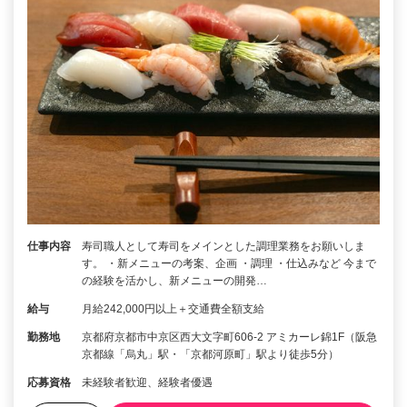
仕事内容
寿司職人として寿司をメインとした調理業務をお願いしま
す。 ・新メニューの考案、企画 ・調理 ・仕込みなど 今まで
の経験を活かし、新メニューの開発…
給与
月給242,000円以上＋交通費全額支給
勤務地
京都府京都市中京区西大文字町606-2 アミカーレ錦1F（阪急
京都線「烏丸」駅・「京都河原町」駅より徒歩5分）
応募資格
未経験者歓迎、経験者優遇