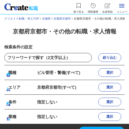
後で見る
閲覧履歴
会員登録
メニュー
クリエイト転職・求人TOP
＞
京都府
＞
京都府京都市
＞
京都府京都市・その他の転職・求人情報
京都府京都市・その他の転職・求人情報
検索条件の設定
絞り込む
職種
ビル管理・警備(すべて)
選択
エリア
京都府京都市(すべて)
選択
条件
指定しない
選択
業種
指定しない
選択