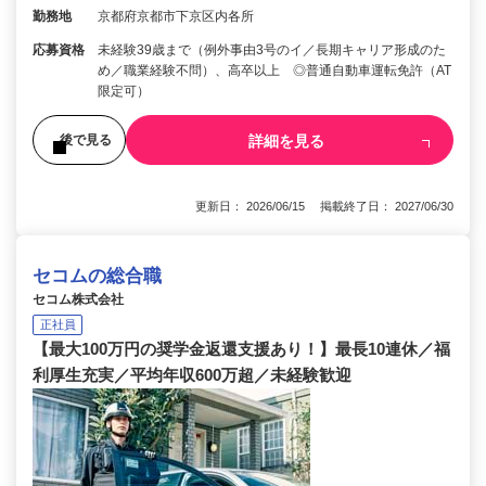
勤務地
京都府京都市下京区内各所
応募資格
未経験39歳まで（例外事由3号のイ／長期キャリア形成のた
め／職業経験不問）、高卒以上 ◎普通自動車運転免許（AT
限定可）
詳細を見る
後で見る
更新日： 2026/06/15 掲載終了日： 2027/06/30
セコムの総合職
セコム株式会社
正社員
【最大100万円の奨学金返還支援あり！】最長10連休／福
利厚生充実／平均年収600万超／未経験歓迎