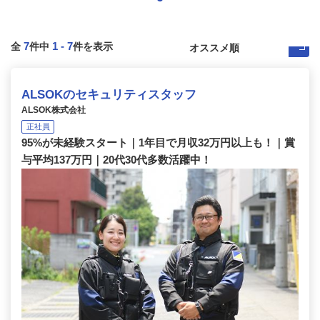
7
1
-
7
全
件中
件を表示
ALSOKのセキュリティスタッフ
ALSOK株式会社
正社員
95%が未経験スタート｜1年目で月収32万円以上も！｜賞
与平均137万円｜20代30代多数活躍中！