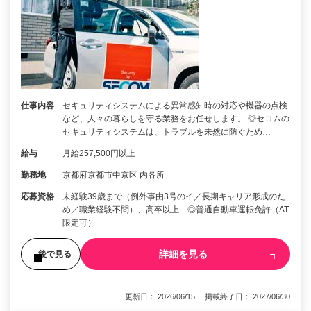
仕事内容
セキュリティシステムによる異常感知時の対応や機器の点検
など、人々の暮らしを守る業務をお任せします。 ◎セコムの
セキュリティシステムは、トラブルを未然に防ぐため…
給与
月給257,500円以上
勤務地
京都府京都市中京区 内各所
応募資格
未経験39歳まで（例外事由3号のイ／長期キャリア形成のた
め／職業経験不問）、高卒以上 ◎普通自動車運転免許（AT
限定可）
詳細を見る
後で見る
更新日： 2026/06/15 掲載終了日： 2027/06/30