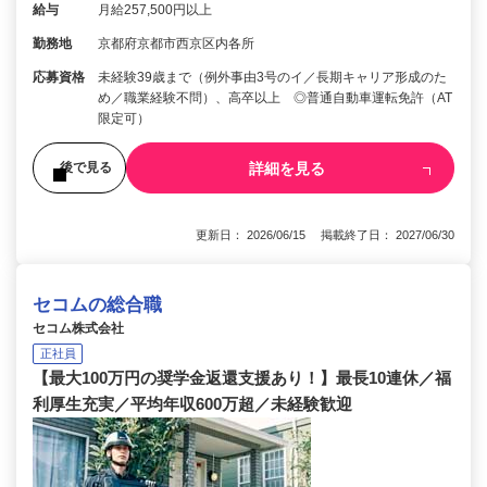
給与
月給257,500円以上
勤務地
京都府京都市西京区内各所
応募資格
未経験39歳まで（例外事由3号のイ／長期キャリア形成のた
め／職業経験不問）、高卒以上 ◎普通自動車運転免許（AT
限定可）
詳細を見る
後で見る
更新日： 2026/06/15 掲載終了日： 2027/06/30
セコムの総合職
セコム株式会社
正社員
【最大100万円の奨学金返還支援あり！】最長10連休／福
利厚生充実／平均年収600万超／未経験歓迎