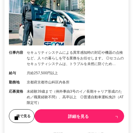
仕事内容
セキュリティシステムによる異常感知時の対応や機器の点検
など、人々の暮らしを守る業務をお任せします。 ◎セコムの
セキュリティシステムは、トラブルを未然に防ぐため…
給与
月給257,500円以上
勤務地
京都府京都市山科区内各所
応募資格
未経験39歳まで（例外事由3号のイ／長期キャリア形成のた
め／職業経験不問）、高卒以上 ◎普通自動車運転免許（AT
限定可）
詳細を見る
後で見る