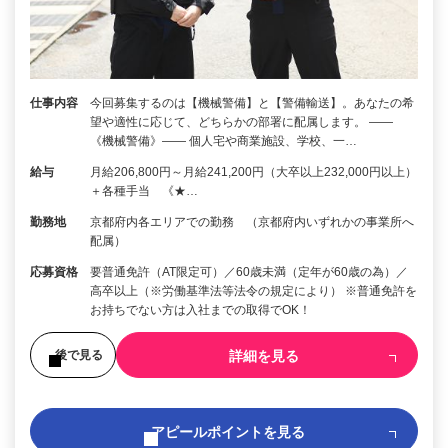
仕事内容
今回募集するのは【機械警備】と【警備輸送】。あなたの希
望や適性に応じて、どちらかの部署に配属します。 ――
《機械警備》―― 個人宅や商業施設、学校、一…
給与
月給206,800円～月給241,200円（大卒以上232,000円以上）
＋各種手当 《★…
勤務地
京都府内各エリアでの勤務 （京都府内いずれかの事業所へ
配属）
応募資格
要普通免許（AT限定可）／60歳未満（定年が60歳の為）／
高卒以上（※労働基準法等法令の規定により） ※普通免許を
お持ちでない方は入社までの取得でOK！
詳細を見る
後で見る
アピールポイントを見る