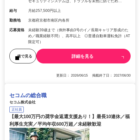
セキュリティシステムは、トラブルを未然に防ぐため…
給与
月給257,500円以上
勤務地
京都府京都市南区内各所
応募資格
未経験39歳まで（例外事由3号のイ／長期キャリア形成のた
め／職業経験不問）、高卒以上 ◎普通自動車運転免許（AT
限定可）
詳細を見る
後で見る
更新日： 2026/06/15 掲載終了日： 2027/06/30
セコムの総合職
セコム株式会社
正社員
【最大100万円の奨学金返還支援あり！】最長10連休／福
利厚生充実／平均年収600万超／未経験歓迎