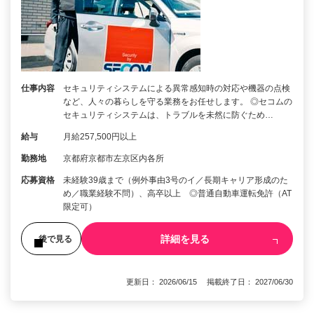
仕事内容
セキュリティシステムによる異常感知時の対応や機器の点検
など、人々の暮らしを守る業務をお任せします。 ◎セコムの
セキュリティシステムは、トラブルを未然に防ぐため…
給与
月給257,500円以上
勤務地
京都府京都市左京区内各所
応募資格
未経験39歳まで（例外事由3号のイ／長期キャリア形成のた
め／職業経験不問）、高卒以上 ◎普通自動車運転免許（AT
限定可）
詳細を見る
後で見る
更新日： 2026/06/15 掲載終了日： 2027/06/30