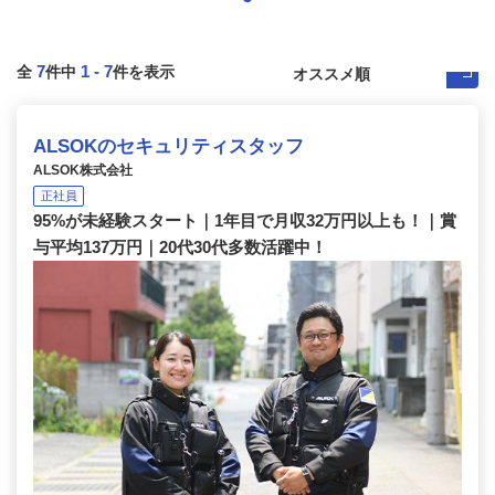
7
1
-
7
全
件中
件を表示
ALSOKのセキュリティスタッフ
ALSOK株式会社
正社員
95%が未経験スタート｜1年目で月収32万円以上も！｜賞
与平均137万円｜20代30代多数活躍中！