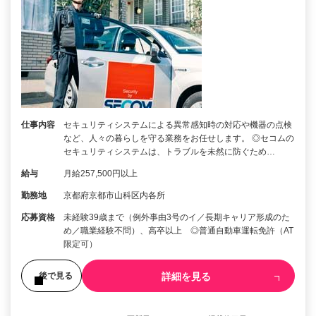
仕事内容
セキュリティシステムによる異常感知時の対応や機器の点検
など、人々の暮らしを守る業務をお任せします。 ◎セコムの
セキュリティシステムは、トラブルを未然に防ぐため…
給与
月給257,500円以上
勤務地
京都府京都市山科区内各所
応募資格
未経験39歳まで（例外事由3号のイ／長期キャリア形成のた
め／職業経験不問）、高卒以上 ◎普通自動車運転免許（AT
限定可）
詳細を見る
後で見る