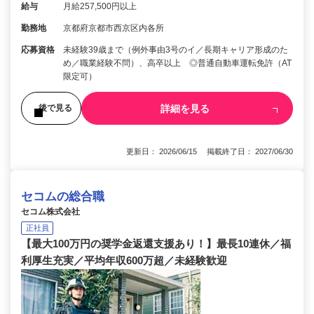
給与
月給257,500円以上
勤務地
京都府京都市西京区内各所
応募資格
未経験39歳まで（例外事由3号のイ／長期キャリア形成のた
め／職業経験不問）、高卒以上 ◎普通自動車運転免許（AT
限定可）
詳細を見る
後で見る
更新日： 2026/06/15 掲載終了日： 2027/06/30
セコムの総合職
セコム株式会社
正社員
【最大100万円の奨学金返還支援あり！】最長10連休／福
利厚生充実／平均年収600万超／未経験歓迎