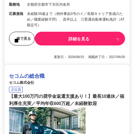
勤務地
京都府京都市下京区内各所
応募資格
未経験39歳まで（例外事由3号のイ／長期キャリア形成のた
め／職業経験不問）、高卒以上 ◎普通自動車運転免許（AT
限定可）
詳細を見る
後で見る
更新日： 2026/06/15 掲載終了日： 2027/06/30
セコムの総合職
セコム株式会社
正社員
【最大100万円の奨学金返還支援あり！】最長10連休／福
利厚生充実／平均年収600万超／未経験歓迎