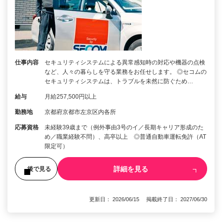
仕事内容
セキュリティシステムによる異常感知時の対応や機器の点検
など、人々の暮らしを守る業務をお任せします。 ◎セコムの
セキュリティシステムは、トラブルを未然に防ぐため…
給与
月給257,500円以上
勤務地
京都府京都市左京区内各所
応募資格
未経験39歳まで（例外事由3号のイ／長期キャリア形成のた
め／職業経験不問）、高卒以上 ◎普通自動車運転免許（AT
限定可）
詳細を見る
後で見る
更新日： 2026/06/15 掲載終了日： 2027/06/30