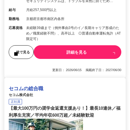
セキュリティシステムは、トラブルを未然に防ぐため…
給与
月給257,500円以上
勤務地
京都府京都市南区内各所
応募資格
未経験39歳まで（例外事由3号のイ／長期キャリア形成のた
め／職業経験不問）、高卒以上 ◎普通自動車運転免許（AT
限定可）
詳細を見る
後で見る
更新日： 2026/06/15 掲載終了日： 2027/06/30
セコムの総合職
セコム株式会社
正社員
【最大100万円の奨学金返還支援あり！】最長10連休／福
利厚生充実／平均年収600万超／未経験歓迎