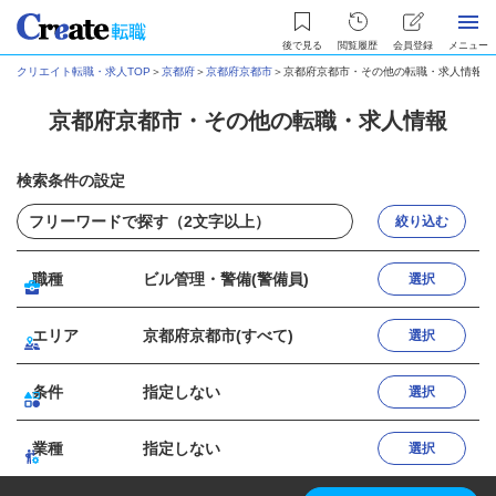
後で見る
閲覧履歴
会員登録
メニュー
クリエイト転職・求人TOP
＞
京都府
＞
京都府京都市
＞
京都府京都市・その他の転職・求人情報
京都府京都市・その他の転職・求人情報
検索条件の設定
絞り込む
職種
ビル管理・警備(警備員)
選択
エリア
京都府京都市(すべて)
選択
条件
指定しない
選択
業種
指定しない
選択