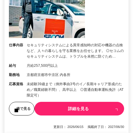
仕事内容
セキュリティシステムによる異常感知時の対応や機器の点検
など、人々の暮らしを守る業務をお任せします。 ◎セコムの
セキュリティシステムは、トラブルを未然に防ぐため…
給与
月給257,500円以上
勤務地
京都府京都市中京区 内各所
応募資格
未経験39歳まで（例外事由3号のイ／長期キャリア形成のた
め／職業経験不問）、高卒以上 ◎普通自動車運転免許（AT
限定可）
詳細を見る
後で見る
更新日： 2026/06/15 掲載終了日： 2027/06/30