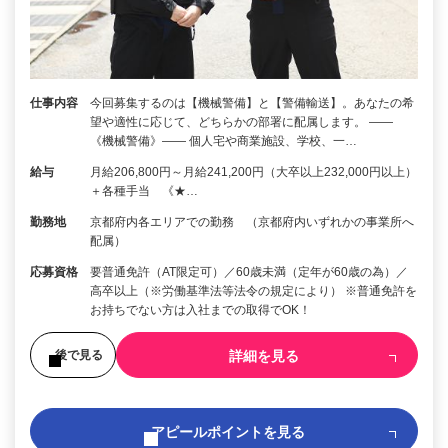
仕事内容
今回募集するのは【機械警備】と【警備輸送】。あなたの希
望や適性に応じて、どちらかの部署に配属します。 ――
《機械警備》―― 個人宅や商業施設、学校、一…
給与
月給206,800円～月給241,200円（大卒以上232,000円以上）
＋各種手当 《★…
勤務地
京都府内各エリアでの勤務 （京都府内いずれかの事業所へ
配属）
応募資格
要普通免許（AT限定可）／60歳未満（定年が60歳の為）／
高卒以上（※労働基準法等法令の規定により） ※普通免許を
お持ちでない方は入社までの取得でOK！
詳細を見る
後で見る
アピールポイントを見る