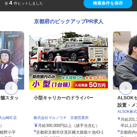
4
検索条件を保存
全
件ヒットしました
京都府のピックアップPR求人
店舗スタッ
小型キャリカーのドライバー
ALSO
設置・メン
ALSOK株
大山崎IC店
株式会社マルノウチ 京都営業所
月給201
定）
月給300,000円以上（諸手当含む）
卒以上226,
植野小字
京都府京都市伏見区横大路龍ケ池43-1
京都府内