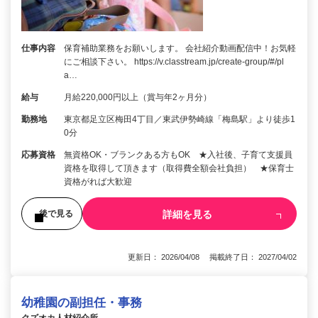
仕事内容
保育補助業務をお願いします。 会社紹介動画配信中！お気軽
にご相談下さい。 https://v.classtream.jp/create-group/#/pl
a…
給与
月給220,000円以上（賞与年2ヶ月分）
勤務地
東京都足立区梅田4丁目／東武伊勢崎線「梅島駅」より徒歩1
0分
応募資格
無資格OK・ブランクある方もOK ★入社後、子育て支援員
資格を取得して頂きます（取得費全額会社負担） ★保育士
資格がれば大歓迎
詳細を見る
後で見る
更新日： 2026/04/08 掲載終了日： 2027/04/02
幼稚園の副担任・事務