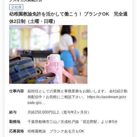
クズオカ人材紹介所
正社員
幼稚園教諭免許を活かして働こう！ ブランクOK 完全週
休2日制（土曜・日曜）
仕事内容
副担任としての業務と事務業務をお願いします。 会社紹介動
画配信中！お気軽にご相談下さい。 https://v.classtream.jp/cr
eate-gro…
給与
月給250,000円以上（賞与年2ヶ月分）
勤務地
千葉県船橋市三山／京成松戸線「習志野駅」より車5分
応募資格
幼稚園教諭 ブランクある方もOK