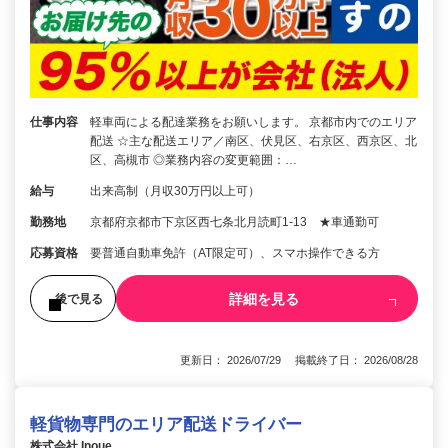
仕事内容
軽車両による配達業務をお願いします。 京都市内でのエリア
配送 ☆主な配送エリア／南区、伏見区、右京区、西京区、北
区、高槻市 ◎業務内容の変更範囲：…
給与
出来高制（月収30万円以上可）
勤務地
京都府京都市下京区西七条北月読町1-13 ★車通勤可
応募資格
要普通自動車免許（AT限定可）、スマホ操作できる方
詳細を見る
後で見る
更新日： 2026/07/29 掲載終了日： 2026/08/28
軽貨物専門のエリア配送ドライバー
株式会社 Inoue