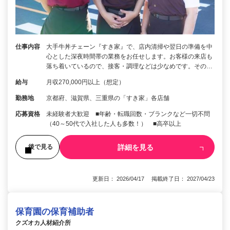
仕事内容
大手牛丼チェーン『すき家』で、店内清掃や翌日の準備を中
心とした深夜時間帯の業務をお任せします。お客様の来店も
落ち着いているので、接客・調理などは少なめです。その…
給与
月収270,000円以上（想定）
勤務地
京都府、滋賀県、三重県の「すき家」各店舗
応募資格
未経験者大歓迎 ■年齢・転職回数・ブランクなど一切不問
（40～50代で入社した人も多数！） ■高卒以上
詳細を見る
後で見る
更新日： 2026/04/17 掲載終了日： 2027/04/23
保育園の保育補助者
クズオカ人材紹介所