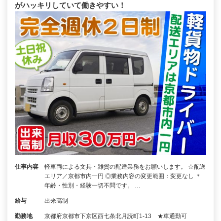
がハッキリしていて働きやすい！
仕事内容
軽車両による文具・雑貨の配達業務をお願いします。 ☆配送
エリア／京都市内一円 ◎業務内容の変更範囲：変更なし ＊
年齢・性別・経験一切不問です。 …
給与
出来高制
勤務地
京都府京都市下京区西七条北月読町1-13 ★車通勤可