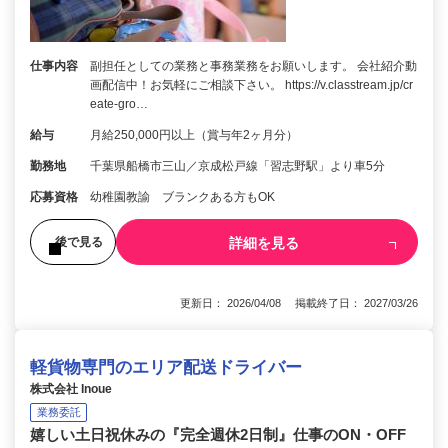
仕事内容
副担任としての業務と事務業務をお願いします。 会社紹介動
画配信中！お気軽にご相談下さい。 https://v.classtream.jp/cr
eate-gro…
給与
月給250,000円以上（賞与年2ヶ月分）
勤務地
千葉県船橋市三山／京成松戸線「習志野駅」より車5分
応募資格
幼稚園教諭 ブランクある方もOK
詳細を見る
後で見る
更新日： 2026/04/08 掲載終了日： 2027/03/26
軽貨物専門のエリア配送ドライバー
株式会社 Inoue
業務委託
嬉しい土日祝休みの『完全週休2日制』仕事のON・OFF