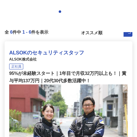
6
1
-
6
全
件中
件を表示
ALSOKのセキュリティスタッフ
ALSOK株式会社
正社員
95%が未経験スタート｜1年目で月収32万円以上も！｜賞
与平均137万円｜20代30代多数活躍中！