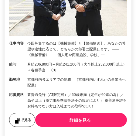
仕事内容
今回募集するのは【機械警備】と【警備輸送】。あなたの希
望や適性に応じて、どちらかの部署に配属します。 ――
《機械警備》―― 個人宅や商業施設、学校、一…
給与
月給206,800円～月給241,200円（大卒以上232,000円以上）
＋各種手当 《★…
勤務地
京都府内各エリアでの勤務 （京都府内いずれかの事業所へ
配属）
応募資格
要普通免許（AT限定可）／60歳未満（定年が60歳の為）／
高卒以上（※労働基準法等法令の規定により） ※普通免許を
お持ちでない方は入社までの取得でOK！
詳細を見る
後で見る