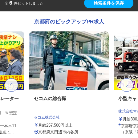
6
検索条件を保存
全
件ヒットしました
京都府のピックアップPR求人
ペレーター
セコムの総合職
小型キャ
株式会社マ
00円 ※想定
セコム株式会社
月給30
月給257,500円以上
一本木11
京都府京
よ...
京都府京田辺市内各所
（京阪「淀