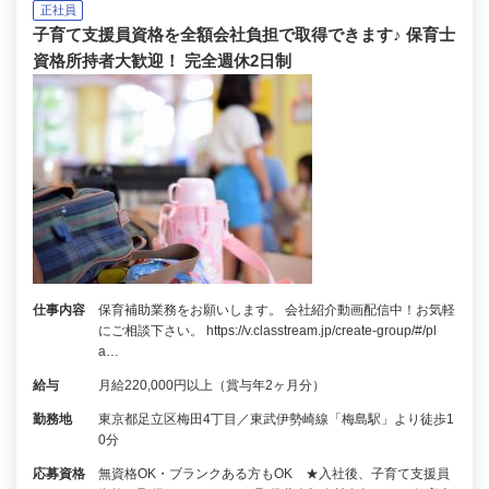
正社員
子育て支援員資格を全額会社負担で取得できます♪ 保育士
資格所持者大歓迎！ 完全週休2日制
仕事内容
保育補助業務をお願いします。 会社紹介動画配信中！お気軽
にご相談下さい。 https://v.classtream.jp/create-group/#/pl
a…
給与
月給220,000円以上（賞与年2ヶ月分）
勤務地
東京都足立区梅田4丁目／東武伊勢崎線「梅島駅」より徒歩1
0分
応募資格
無資格OK・ブランクある方もOK ★入社後、子育て支援員