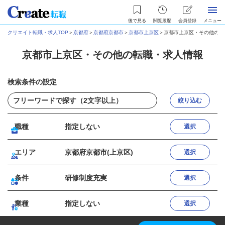
後で見る
閲覧履歴
会員登録
メニュー
クリエイト転職・求人TOP
＞
京都府
＞
京都府京都市
＞
京都市上京区
＞
京都市上京区・その他の転
京都市上京区・その他の転職・求人情報
検索条件の設定
絞り込む
職種
指定しない
選択
エリア
京都府京都市(上京区)
選択
条件
研修制度充実
選択
業種
指定しない
選択