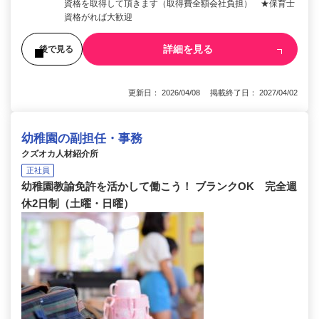
資格を取得して頂きます（取得費全額会社負担） ★保育士
資格がれば大歓迎
詳細を見る
後で見る
更新日： 2026/04/08 掲載終了日： 2027/04/02
幼稚園の副担任・事務
クズオカ人材紹介所
正社員
幼稚園教諭免許を活かして働こう！ ブランクOK 完全週
休2日制（土曜・日曜）