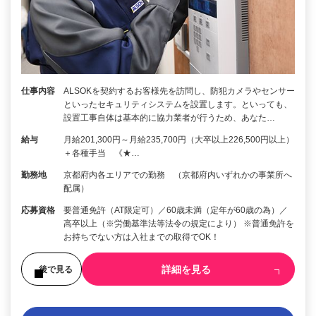
仕事内容
ALSOKを契約するお客様先を訪問し、防犯カメラやセンサー
といったセキュリティシステムを設置します。といっても、
設置工事自体は基本的に協力業者が行うため、あなた…
給与
月給201,300円～月給235,700円（大卒以上226,500円以上）
＋各種手当 《★…
勤務地
京都府内各エリアでの勤務 （京都府内いずれかの事業所へ
配属）
応募資格
要普通免許（AT限定可）／60歳未満（定年が60歳の為）／
高卒以上（※労働基準法等法令の規定により） ※普通免許を
お持ちでない方は入社までの取得でOK！
詳細を見る
後で見る