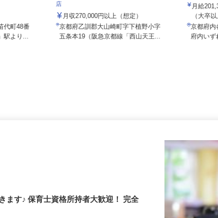
ALSOK
株式会社 すき家 関西支社／大山崎IC
店
月給20
月収270,000円以上（想定）
（大卒以
苗代町48番
京都府乙訓郡大山崎町字下植野小字
京都府
駅より...
五条本19（阪急京都線「西山天王...
府内い
きます♪ 保育士資格所持者大歓迎！ 完全