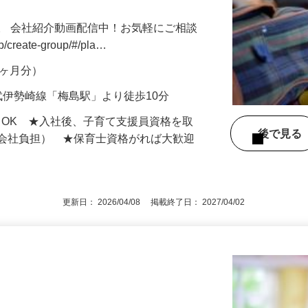
。 会社紹介動画配信中！お気軽にご相談
jp/create-group/#/pla…
年2ヶ月分）
武伊勢崎線「梅島駅」より徒歩10分
もOK ★入社後、子育て支援員資格を取
後で見
額会社負担） ★保育士資格がれば大歓迎
更新日： 2026/04/08 掲載終了日： 2027/04/02