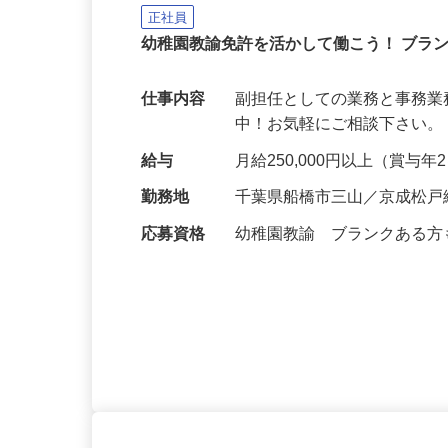
クズオカ人材紹介所
正社員
幼稚園教諭免許を活かして働こう！ ブラ
仕事内容
副担任としての業務と事務業
中！お気軽にご相談下さい。 https://
給与
月給250,000円以上（賞与
勤務地
千葉県船橋市三山／京成松戸
応募資格
幼稚園教諭 ブランクある方