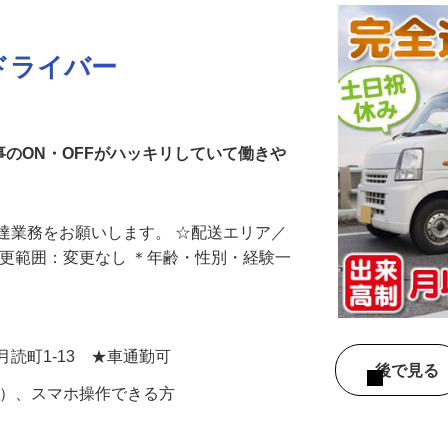
ドライバー
事のON・OFFがハッキリしていて働きや
達業務をお願いします。 ☆配送エリア／
変更範囲：変更なし ＊年齢・性別・経験一
月読町1-13 ★車通勤可
後で見
可）、スマホ操作できる方