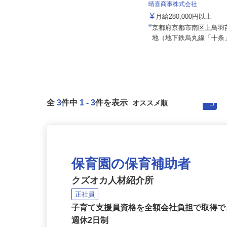
ALSOK株式会社
晴喜商事株式会社
月給201,300円～月給235,700円
（大卒以上226,50...
月給280,000円以上
京都府内各エリアでの勤務 （京都
京都府京都市南区上鳥羽
府内いずれかの事業所へ配属）
地（地下鉄烏丸線「十条」
全
3
件中
1
-
3
件を表示
保育園の保育補助者
クズオカ人材紹介所
正社員
子育て支援員資格を全額会社負担で取得で