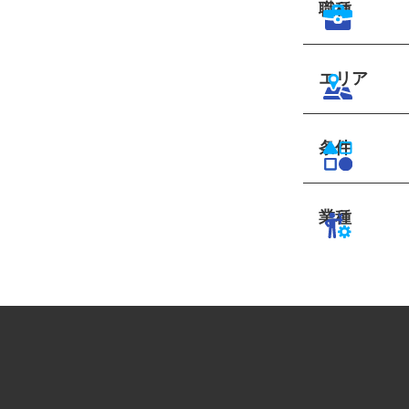
職種
エリア
条件
業種