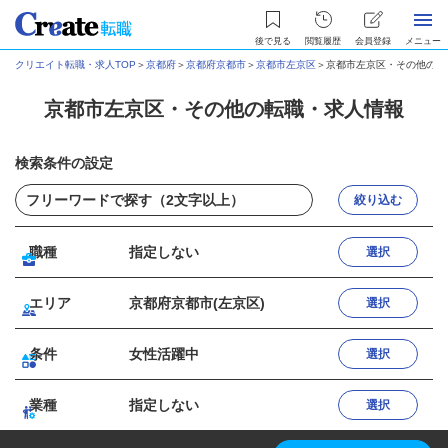
後で見る
閲覧履歴
会員登録
メニュー
クリエイト転職・求人TOP
＞
京都府
＞
京都府京都市
＞
京都市左京区
＞
京都市左京区・その他の転
京都市左京区・その他の転職・求人情報
検索条件の設定
絞り込む
職種
指定しない
選択
エリア
京都府京都市(左京区)
選択
条件
女性活躍中
選択
業種
指定しない
選択