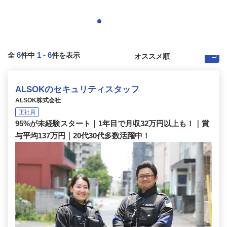
6
1
-
6
全
件中
件を表示
ALSOKのセキュリティスタッフ
ALSOK株式会社
正社員
95%が未経験スタート｜1年目で月収32万円以上も！｜賞
与平均137万円｜20代30代多数活躍中！