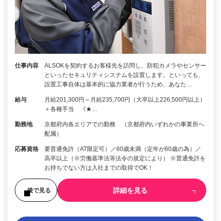
仕事内容
ALSOKを契約するお客様先を訪問し、防犯カメラやセンサー
といったセキュリティシステムを設置します。といっても、
設置工事自体は基本的に協力業者が行うため、あなた…
給与
月給201,300円～月給235,700円（大卒以上226,500円以上）
＋各種手当 《★…
勤務地
京都府内各エリアでの勤務 （京都府内いずれかの事業所へ
配属）
応募資格
要普通免許（AT限定可）／60歳未満（定年が60歳の為）／
高卒以上（※労働基準法等法令の規定により） ※普通免許を
お持ちでない方は入社までの取得でOK！
詳細を見る
後で見る