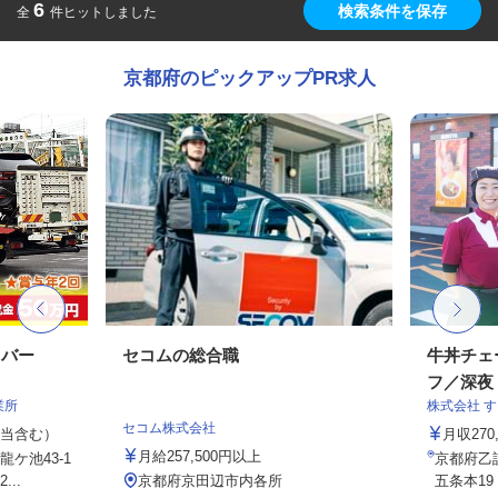
6
検索条件を保存
全
件ヒットしました
京都府のピックアップPR求人
イバー
セコムの総合職
牛丼チェ
フ／深夜
業所
株式会社 
セコム株式会社
手当含む）
月収27
月給257,500円以上
ケ池43-1
京都府乙
..
京都府京田辺市内各所
五条本19