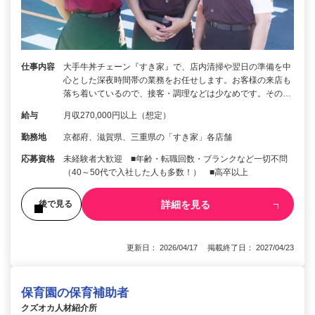
仕事内容
大手牛丼チェーン『すき家』で、店内清掃や翌日の準備を中
心とした深夜時間帯の業務をお任せします。お客様の来店も
落ち着いているので、接客・調理などは少なめです。その…
給与
月収270,000円以上（想定）
勤務地
京都府、滋賀県、三重県の「すき家」各店舗
応募資格
未経験者大歓迎 ■年齢・転職回数・ブランクなど一切不問
（40～50代で入社した人も多数！） ■高卒以上
詳細を見る
後で見る
更新日： 2026/04/17 掲載終了日： 2027/04/23
保育園の保育補助者
クズオカ人材紹介所