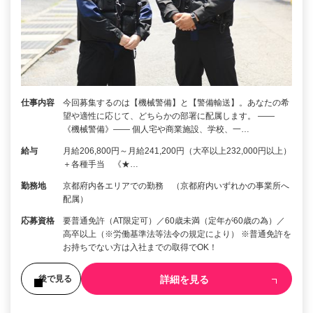
仕事内容
今回募集するのは【機械警備】と【警備輸送】。あなたの希
望や適性に応じて、どちらかの部署に配属します。 ――
《機械警備》―― 個人宅や商業施設、学校、一…
給与
月給206,800円～月給241,200円（大卒以上232,000円以上）
＋各種手当 《★…
勤務地
京都府内各エリアでの勤務 （京都府内いずれかの事業所へ
配属）
応募資格
要普通免許（AT限定可）／60歳未満（定年が60歳の為）／
高卒以上（※労働基準法等法令の規定により） ※普通免許を
お持ちでない方は入社までの取得でOK！
詳細を見る
後で見る