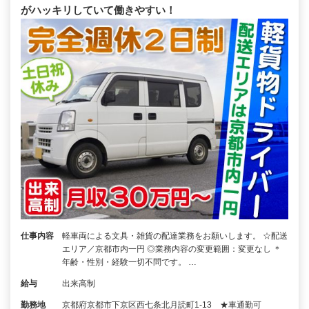
がハッキリしていて働きやすい！
仕事内容
軽車両による文具・雑貨の配達業務をお願いします。 ☆配送
エリア／京都市内一円 ◎業務内容の変更範囲：変更なし ＊
年齢・性別・経験一切不問です。 …
給与
出来高制
勤務地
京都府京都市下京区西七条北月読町1-13 ★車通勤可