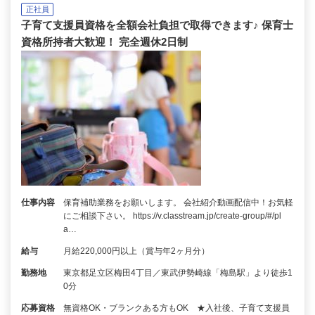
正社員
子育て支援員資格を全額会社負担で取得できます♪ 保育士
資格所持者大歓迎！ 完全週休2日制
仕事内容
保育補助業務をお願いします。 会社紹介動画配信中！お気軽
にご相談下さい。 https://v.classtream.jp/create-group/#/pl
a…
給与
月給220,000円以上（賞与年2ヶ月分）
勤務地
東京都足立区梅田4丁目／東武伊勢崎線「梅島駅」より徒歩1
0分
応募資格
無資格OK・ブランクある方もOK ★入社後、子育て支援員