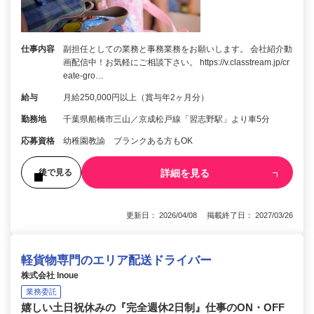
仕事内容
副担任としての業務と事務業務をお願いします。 会社紹介動
画配信中！お気軽にご相談下さい。 https://v.classtream.jp/cr
eate-gro…
給与
月給250,000円以上（賞与年2ヶ月分）
勤務地
千葉県船橋市三山／京成松戸線「習志野駅」より車5分
応募資格
幼稚園教諭 ブランクある方もOK
詳細を見る
後で見る
更新日： 2026/04/08 掲載終了日： 2027/03/26
軽貨物専門のエリア配送ドライバー
株式会社 Inoue
業務委託
嬉しい土日祝休みの『完全週休2日制』仕事のON・OFF