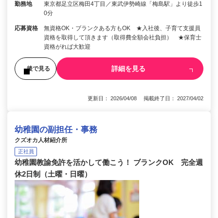
勤務地
東京都足立区梅田4丁目／東武伊勢崎線「梅島駅」より徒歩1
0分
応募資格
無資格OK・ブランクある方もOK ★入社後、子育て支援員
資格を取得して頂きます（取得費全額会社負担） ★保育士
資格がれば大歓迎
詳細を見る
後で見る
更新日： 2026/04/08 掲載終了日： 2027/04/02
幼稚園の副担任・事務
クズオカ人材紹介所
正社員
幼稚園教諭免許を活かして働こう！ ブランクOK 完全週
休2日制（土曜・日曜）