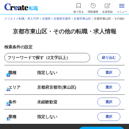
後で見る
閲覧履歴
会員登録
メニュー
クリエイト転職・求人TOP
＞
京都府
＞
京都府京都市
＞
京都市東山区
＞
京都市東山区・その他の転
京都市東山区・その他の転職・求人情報
検索条件の設定
絞り込む
職種
指定しない
選択
エリア
京都府京都市(東山区)
選択
条件
未経験歓迎
選択
業種
指定しない
選択