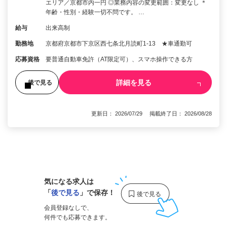
エリア／京都市内一円 ◎業務内容の変更範囲：変更なし ＊
年齢・性別・経験一切不問です。 …
給与
出来高制
勤務地
京都府京都市下京区西七条北月読町1-13 ★車通勤可
応募資格
要普通自動車免許（AT限定可）、スマホ操作できる方
詳細を見る
後で見る
更新日： 2026/07/29 掲載終了日： 2026/08/28
1
気になる求人は
「
後で見る
」で保存！
会員登録なしで、
何件でも応募できます。