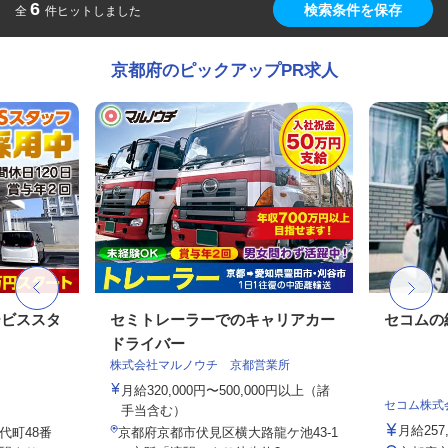
6
検索条件を保存
全
件ヒットしました
京都府のピックアップPR求人
ービススタ
セミトレーラーでのキャリアカー
セコムの
ドライバー
株式会社マルノウチ 京都営業所
月給320,000円〜500,000円以上（諸
セコム株式
手当含む）
月給257
代町48番
京都府京都市伏見区横大路龍ケ池43-1