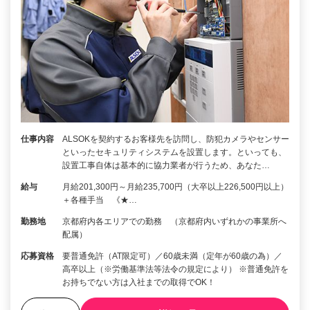
仕事内容
ALSOKを契約するお客様先を訪問し、防犯カメラやセンサー
といったセキュリティシステムを設置します。といっても、
設置工事自体は基本的に協力業者が行うため、あなた…
給与
月給201,300円～月給235,700円（大卒以上226,500円以上）
＋各種手当 《★…
勤務地
京都府内各エリアでの勤務 （京都府内いずれかの事業所へ
配属）
応募資格
要普通免許（AT限定可）／60歳未満（定年が60歳の為）／
高卒以上（※労働基準法等法令の規定により） ※普通免許を
お持ちでない方は入社までの取得でOK！