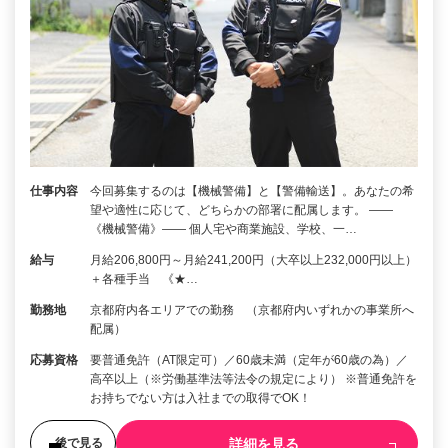
仕事内容
今回募集するのは【機械警備】と【警備輸送】。あなたの希
望や適性に応じて、どちらかの部署に配属します。 ――
《機械警備》―― 個人宅や商業施設、学校、一…
給与
月給206,800円～月給241,200円（大卒以上232,000円以上）
＋各種手当 《★…
勤務地
京都府内各エリアでの勤務 （京都府内いずれかの事業所へ
配属）
応募資格
要普通免許（AT限定可）／60歳未満（定年が60歳の為）／
高卒以上（※労働基準法等法令の規定により） ※普通免許を
お持ちでない方は入社までの取得でOK！
詳細を見る
後で見る