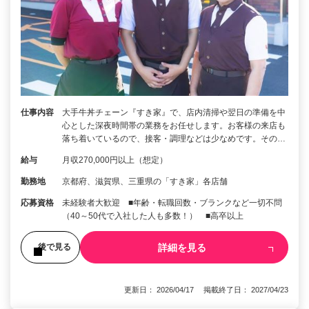
仕事内容
大手牛丼チェーン『すき家』で、店内清掃や翌日の準備を中
心とした深夜時間帯の業務をお任せします。お客様の来店も
落ち着いているので、接客・調理などは少なめです。その…
給与
月収270,000円以上（想定）
勤務地
京都府、滋賀県、三重県の「すき家」各店舗
応募資格
未経験者大歓迎 ■年齢・転職回数・ブランクなど一切不問
（40～50代で入社した人も多数！） ■高卒以上
詳細を見る
後で見る
更新日： 2026/04/17 掲載終了日： 2027/04/23