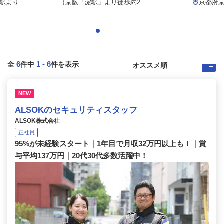
より...
（京阪「淀駅」より徒歩約2...
京都府
6
1
-
6
全
件中
件を表示
NEW
ALSOKのセキュリティスタッフ
ALSOK株式会社
正社員
95%が未経験スタート｜1年目で月収32万円以上も！｜賞
与平均137万円｜20代30代多数活躍中！