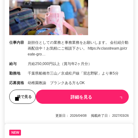
仕事内容
副担任としての業務と事務業務をお願いします。 会社紹介動
画配信中！お気軽にご相談下さい。 https://v.classtream.jp/cr
eate-gro…
給与
月給250,000円以上（賞与年2ヶ月分）
勤務地
千葉県船橋市三山／京成松戸線「習志野駅」より車5分
応募資格
幼稚園教諭 ブランクある方もOK
詳細を見る
後で見る
更新日： 2026/04/08 掲載終了日： 2027/03/26
NEW