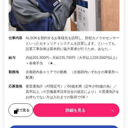
仕事内容
ALSOKを契約するお客様先を訪問し、防犯カメラやセンサー
といったセキュリティシステムを設置します。といっても、
設置工事自体は基本的に協力業者が行うため、あなた…
給与
月給201,300円～月給235,700円（大卒以上226,500円以上）
＋各種手当 《★…
勤務地
京都府内各エリアでの勤務 （京都府内いずれかの事業所へ
配属）
応募資格
要普通免許（AT限定可）／60歳未満（定年が60歳の為）／
高卒以上（※労働基準法等法令の規定により） ※普通免許を
お持ちでない方は入社までの取得でOK！
詳細を見る
後で見る