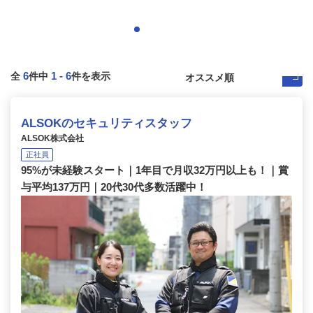
6
1
-
6
全
件中
件を表示
ALSOKのセキュリティスタッフ
ALSOK株式会社
正社員
95%が未経験スタート｜1年目で月収32万円以上も！｜賞
与平均137万円｜20代30代多数活躍中！