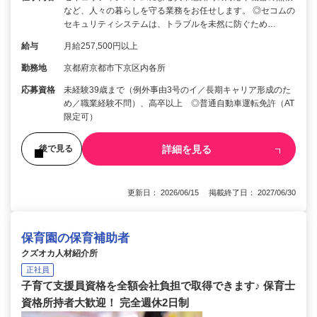
など、人々の暮らしを守る業務をお任せします。 ◎セコムの
セキュリティシステムは、トラブルを未然に防ぐため…
給与
月給257,500円以上
勤務地
京都府京都市下京区内各所
応募資格
未経験39歳まで（例外事由3号のイ／長期キャリア形成のた
め／職業経験不問）、高卒以上 ◎普通自動車運転免許（AT
限定可）
詳細を見る
後で見る
更新日： 2026/06/15 掲載終了日： 2027/06/30
保育園の保育補助者
クズオカ人材紹介所
正社員
子育て支援員資格を全額会社負担で取得できます♪ 保育士
資格所持者大歓迎！ 完全週休2日制