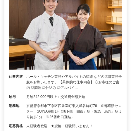
仕事内容
ホール・キッチン業務やアルバイトの指導 などの店舗業務全
般をお願いします。 【具体的な仕事内容】 ◎お客様のご案
内 ◎調理 ◎仕込み ◎アルバイ…
給与
月給242,000円以上＋交通費全額支給
勤務地
京都府京都市下京区四条室町東入函谷鉾町78 京都経済セン
ター SUINA室町1F（地下鉄「四条」駅・阪急「烏丸」駅よ
り徒歩1分 ※26番出口直結）
応募資格
未経験者歓迎 ★資格・経験問いません！