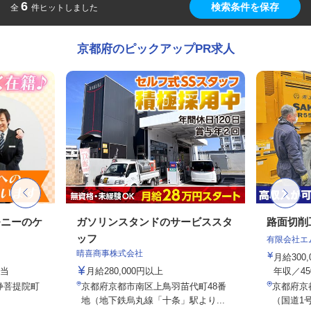
6
検索条件を保存
全
件ヒットしました
京都府のピックアップPR求人
モニーのケ
ガソリンスタンドのサービススタ
路面切削
ッフ
有限会社エ
晴喜商事株式会社
月給300
手当
月給280,000円以上
年収／45
浄菩提院町
京都府京都市南区上鳥羽苗代町48番
京都府京
地（地下鉄烏丸線「十条」駅より...
（国道1号