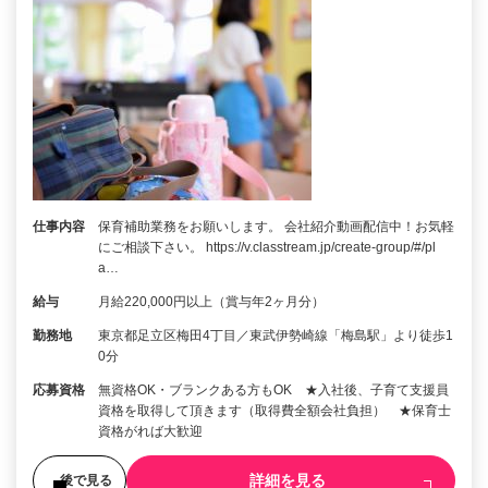
仕事内容
保育補助業務をお願いします。 会社紹介動画配信中！お気軽
にご相談下さい。 https://v.classtream.jp/create-group/#/pl
a…
給与
月給220,000円以上（賞与年2ヶ月分）
勤務地
東京都足立区梅田4丁目／東武伊勢崎線「梅島駅」より徒歩1
0分
応募資格
無資格OK・ブランクある方もOK ★入社後、子育て支援員
資格を取得して頂きます（取得費全額会社負担） ★保育士
資格がれば大歓迎
詳細を見る
後で見る