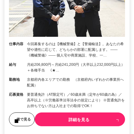
仕事内容
今回募集するのは【機械警備】と【警備輸送】。あなたの希
望や適性に応じて、どちらかの部署に配属します。 ――
《機械警備》―― 個人宅や商業施設、学校、一…
給与
月給206,800円～月給241,200円（大卒以上232,000円以上）
＋各種手当 《★…
勤務地
京都府内各エリアでの勤務 （京都府内いずれかの事業所へ
配属）
応募資格
要普通免許（AT限定可）／60歳未満（定年が60歳の為）／
高卒以上（※労働基準法等法令の規定により） ※普通免許を
お持ちでない方は入社までの取得でOK！
詳細を見る
後で見る