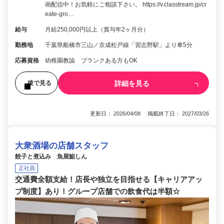
画配信中！お気軽にご相談下さい。 https://v.classtream.jp/cr
eate-gro…
給与
月給250,000円以上（賞与年2ヶ月分）
勤務地
千葉県船橋市三山／京成松戸線「習志野駅」より車5分
応募資格
幼稚園教諭 ブランクある方もOK
詳細を見る
後で見る
更新日： 2026/04/08 掲載終了日： 2027/03/26
大衆酒場の店舗スタッフ
餃子と煮込み 魚屋鮨しん
正社員
交通費全額支給！店長や独立を目指せる【キャリアアッ
プ制度】あり！グループ店舗での飲食代は半額☆