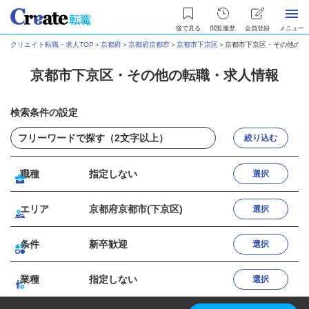
後で見る
閲覧履歴
会員登録
メニュー
クリエイト転職・求人TOP
＞
京都府
＞
京都府京都市
＞
京都市下京区
＞
京都市下京区・その他の転
京都市下京区・その他の転職・求人情報
検索条件の設定
絞り込む
職種
指定しない
選択
エリア
京都府京都市(下京区)
選択
条件
新卒歓迎
選択
業種
指定しない
選択