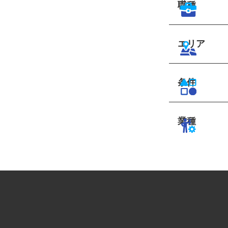
職種
エリア
条件
業種