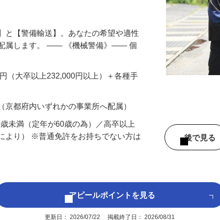
円以上も！｜賞与平均137万円｜20代30
備】と【警備輸送】。あなたの希望や適性
配属します。 ―― 《機械警備》―― 個
…
200円（大卒以上232,000円以上）＋各種手
 （京都府内いずれかの事業所へ配属）
60歳未満（定年が60歳の為）／高卒以上
により） ※普通免許をお持ちでない方は
後で見
アピールポイントを見る