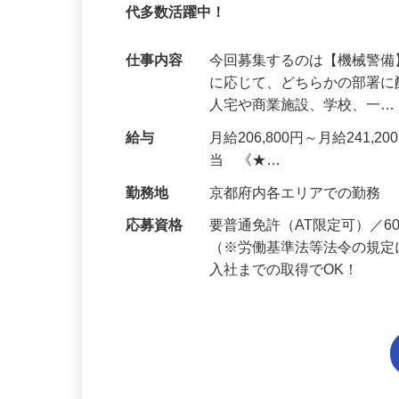
95%が未経験スタート｜1年目で月収32万
代多数活躍中！
仕事内容
今回募集するのは【機械警
に応じて、どちらかの部署に
人宅や商業施設、学校、一
給与
月給206,800円～月給241,
当 《★…
勤務地
京都府内各エリアでの勤務
応募資格
要普通免許（AT限定可）／
（※労働基準法等法令の規定
入社までの取得でOK！