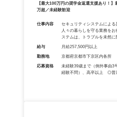
セコム株式会社
正社員
【最大100万円の奨学金返還支援あり！】
万超／未経験歓迎
仕事内容
セキュリティシステムによ
人々の暮らしを守る業務をお
ステムは、トラブルを未然
給与
月給257,500円以上
勤務地
京都府京都市下京区内各所
応募資格
未経験39歳まで（例外事由
経験不問）、高卒以上 ◎普