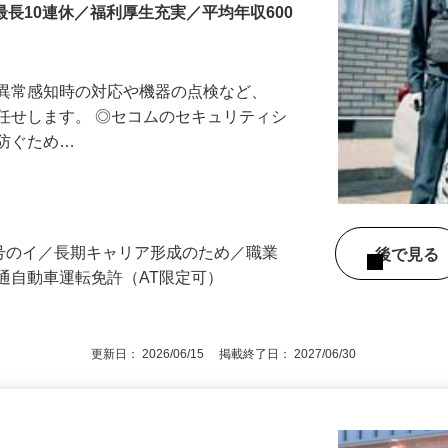
最長10連休／福利厚生充実／平均年収600
る異常感知時の対応や機器の点検など、
任せします。 ◎セコムのセキュリティシ
に防ぐため…
3号のイ／長期キャリア形成のため／職業
後で見
通自動車運転免許（AT限定可）
更新日： 2026/06/15 掲載終了日： 2027/06/30