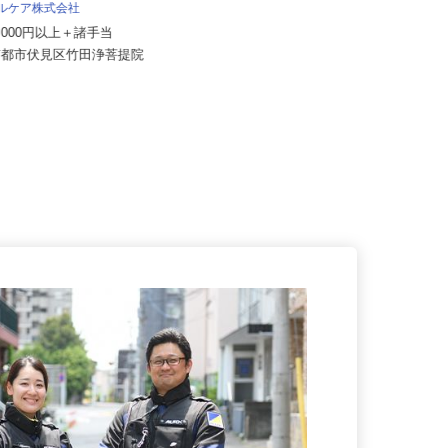
株式会社マルノウチ 京都営業所
タルケア株式会社
月給320,000円〜500,000円以上
60,000円以上＋諸手当
（諸手当含む）
府京都市伏見区竹田浄菩提院
京都府京都市伏見区横大路龍ケ池43
-1（京阪「淀駅」より徒歩約2...