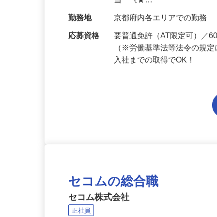
給与
月給201,300円～月給235,
当 《★…
勤務地
京都府内各エリアでの勤務
応募資格
要普通免許（AT限定可）／
（※労働基準法等法令の規定
入社までの取得でOK！
セコムの総合職