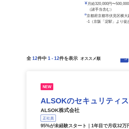
株式会社マルノウチ 京都
双葉トータルケア株式会社
月給320,000円〜500,
月給260,000円以上＋諸手当
（諸手当含む）
京都府京都市伏見区竹田浄菩提院
京都府京都市伏見区横大
町204
-1（京阪「淀駅」より徒歩
全
12
件中
1
-
12
件を表示
NEW
ALSOKのセキュリティ
ALSOK株式会社
正社員