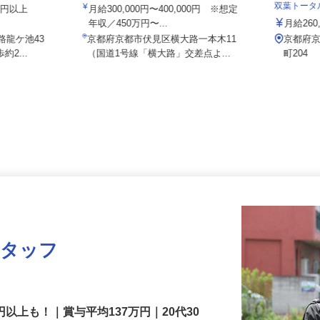
営業所
有限会社エムアイロード
双葉トー
000円以上
月給300,000円〜400,000円 ※想定
年収／450万円〜...
月給2
路龍ケ池43
京都府京都市伏見区横大路一本木11
京都
約2...
（国道1号線「横大路」交差点よ...
町204
スタッフ