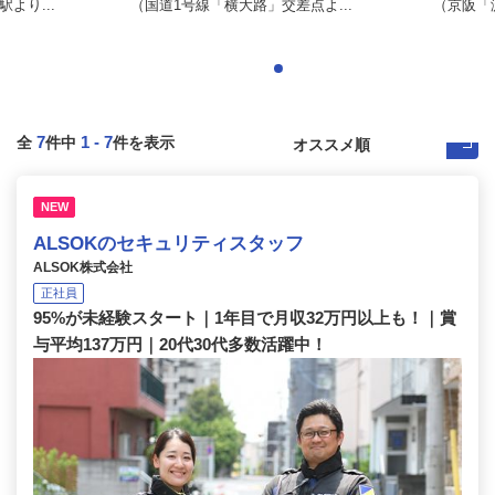
より...
（国道1号線「横大路」交差点よ...
（京阪「淀
7
1
-
7
全
件中
件を表示
NEW
ALSOKのセキュリティスタッフ
ALSOK株式会社
正社員
95%が未経験スタート｜1年目で月収32万円以上も！｜賞
与平均137万円｜20代30代多数活躍中！