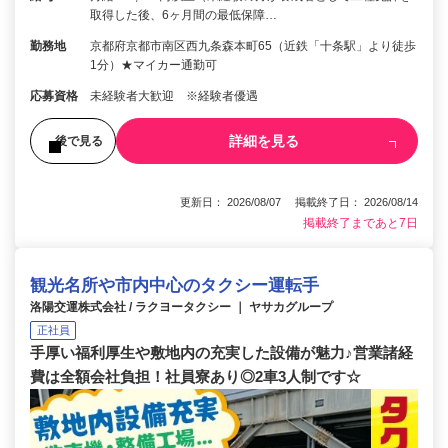
取得した後、6ヶ月間の最低保障…
勤務地
京都府京都市南区西九条森本町65（近鉄「十条駅」より徒歩
1分）★マイカー通勤可
応募資格
未経験者大歓迎 ※経験者優遇
詳細を見る
後で見る
更新日： 2026/08/07 掲載終了日： 2026/08/14
掲載終了まであと7日
観光名所や市内中心のタクシー運転手
洛陽交運株式会社 / ラクヨータクシー ｜ ヤサカグループ
正社員
手厚い福利厚生や敷地内の充実した設備が魅力♪営業諸経
費は全額会社負担！社員寮あり◎2車3人制です☆