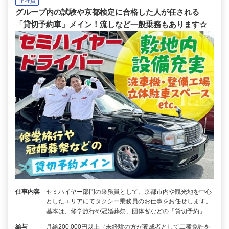
正社員
グループ内の試験や京都検定に合格した人が任される
「貸切予約車」メイン！流しなど一般乗務もあります☆
仕事内容
セミハイヤー部門の乗務員として、京都市内や観光地を中心
としたエリアにてタクシー乗務員のお仕事をお任せします。
基本は、修学旅行や冠婚葬祭、団体客などの「貸切予約」…
給与
月給200,000円以上（未経験の方が養成者として二種免許を