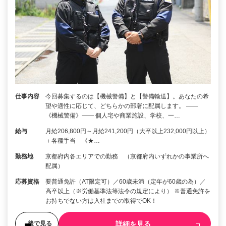
仕事内容
今回募集するのは【機械警備】と【警備輸送】。あなたの希
望や適性に応じて、どちらかの部署に配属します。 ――
《機械警備》―― 個人宅や商業施設、学校、一…
給与
月給206,800円～月給241,200円（大卒以上232,000円以上）
＋各種手当 《★…
勤務地
京都府内各エリアでの勤務 （京都府内いずれかの事業所へ
配属）
応募資格
要普通免許（AT限定可）／60歳未満（定年が60歳の為）／
高卒以上（※労働基準法等法令の規定により） ※普通免許を
お持ちでない方は入社までの取得でOK！
詳細を見る
後で見る