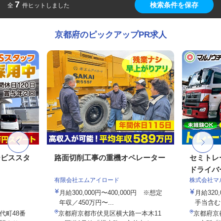
7
検索条件を保存
全
件ヒットしました
京都府のピックアップPR求人
ービススタ
路面切削工事の重機オペレーター
セミトレ
ドライバ
有限会社エムアイロード
株式会社マ
月給300,000円〜400,000円 ※想定
月給320
年収／450万円〜...
手当含む
代町48番
京都府京都市伏見区横大路一本木11
京都府京