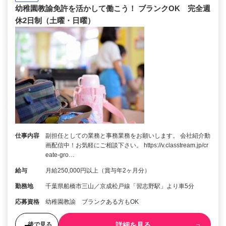
幼稚園教諭免許を活かして働こう！ ブランクOK 完全週
休2日制（土曜・日曜）
仕事内容
副担任としての業務と事務業務をお願いします。 会社紹介動
画配信中！お気軽にご相談下さい。 https://v.classtream.jp/cr
eate-gro…
給与
月給250,000円以上（賞与年2ヶ月分）
勤務地
千葉県船橋市三山／京成松戸線「習志野駅」より車5分
応募資格
幼稚園教諭 ブランクある方もOK
詳細を見る
後で見る