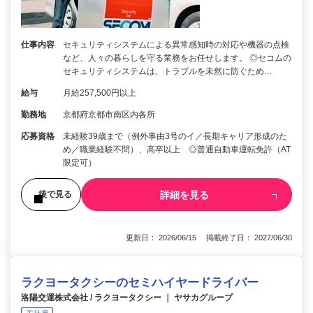
仕事内容
セキュリティシステムによる異常感知時の対応や機器の点検
など、人々の暮らしを守る業務をお任せします。 ◎セコムの
セキュリティシステムは、トラブルを未然に防ぐため…
給与
月給257,500円以上
勤務地
京都府京都市南区内各所
応募資格
未経験39歳まで（例外事由3号のイ／長期キャリア形成のた
め／職業経験不問）、高卒以上 ◎普通自動車運転免許（AT
限定可）
詳細を見る
後で見る
更新日： 2026/06/15 掲載終了日： 2027/06/30
ラクヨータクシーのセミハイヤードライバー
洛陽交運株式会社 / ラクヨータクシー ｜ ヤサカグループ