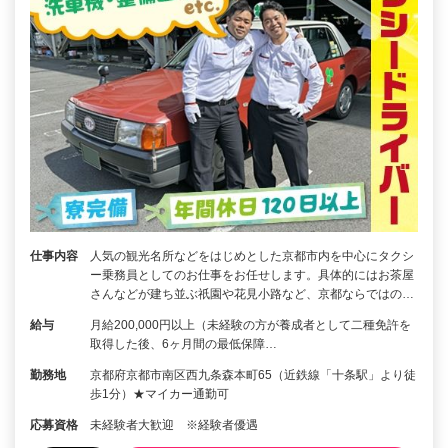
仕事内容
人気の観光名所などをはじめとした京都市内を中心にタクシ
ー乗務員としてのお仕事をお任せします。具体的にはお茶屋
さんなどが建ち並ぶ祇園や花見小路など、京都ならではの…
給与
月給200,000円以上（未経験の方が養成者として二種免許を
取得した後、6ヶ月間の最低保障…
勤務地
京都府京都市南区西九条森本町65（近鉄線「十条駅」より徒
歩1分）★マイカー通勤可
応募資格
未経験者大歓迎 ※経験者優遇