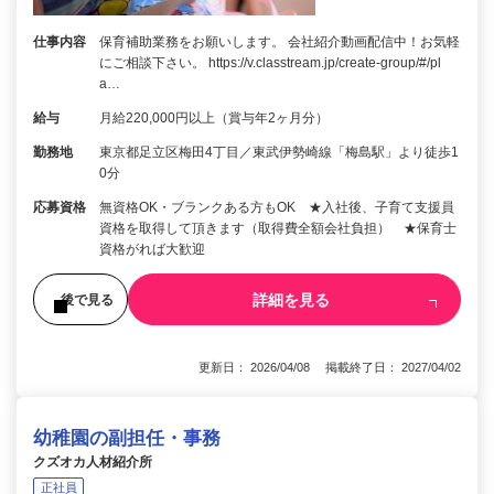
仕事内容
保育補助業務をお願いします。 会社紹介動画配信中！お気軽
にご相談下さい。 https://v.classtream.jp/create-group/#/pl
a…
給与
月給220,000円以上（賞与年2ヶ月分）
勤務地
東京都足立区梅田4丁目／東武伊勢崎線「梅島駅」より徒歩1
0分
応募資格
無資格OK・ブランクある方もOK ★入社後、子育て支援員
資格を取得して頂きます（取得費全額会社負担） ★保育士
資格がれば大歓迎
詳細を見る
後で見る
更新日： 2026/04/08 掲載終了日： 2027/04/02
幼稚園の副担任・事務
クズオカ人材紹介所
正社員