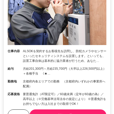
仕事内容
ALSOKを契約するお客様先を訪問し、防犯カメラやセンサー
といったセキュリティシステムを設置します。といっても、
設置工事自体は基本的に協力業者が行うため、あなた…
給与
月給201,300円～月給235,700円（大卒以上226,500円以上）
＋各種手当 《★…
勤務地
京都府内各エリアでの勤務 （京都府内いずれかの事業所へ
配属）
応募資格
要普通免許（AT限定可）／60歳未満（定年が60歳の為）／
高卒以上（※労働基準法等法令の規定により） ※普通免許を
お持ちでない方は入社までの取得でOK！