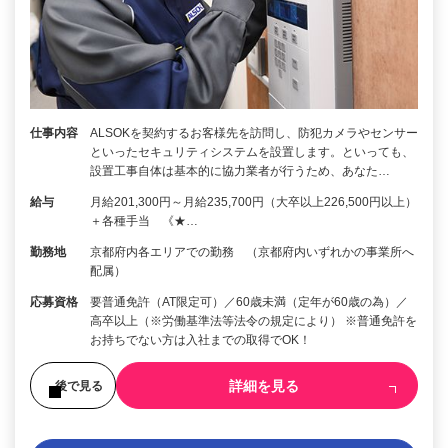
仕事内容
ALSOKを契約するお客様先を訪問し、防犯カメラやセンサー
といったセキュリティシステムを設置します。といっても、
設置工事自体は基本的に協力業者が行うため、あなた…
給与
月給201,300円～月給235,700円（大卒以上226,500円以上）
＋各種手当 《★…
勤務地
京都府内各エリアでの勤務 （京都府内いずれかの事業所へ
配属）
応募資格
要普通免許（AT限定可）／60歳未満（定年が60歳の為）／
高卒以上（※労働基準法等法令の規定により） ※普通免許を
お持ちでない方は入社までの取得でOK！
詳細を見る
後で見る