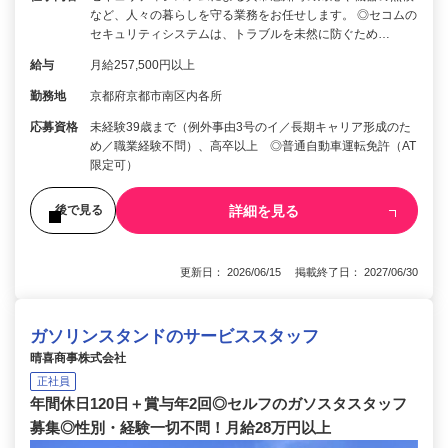
など、人々の暮らしを守る業務をお任せします。 ◎セコムの
セキュリティシステムは、トラブルを未然に防ぐため…
給与
月給257,500円以上
勤務地
京都府京都市南区内各所
応募資格
未経験39歳まで（例外事由3号のイ／長期キャリア形成のた
め／職業経験不問）、高卒以上 ◎普通自動車運転免許（AT
限定可）
詳細を見る
後で見る
更新日： 2026/06/15 掲載終了日： 2027/06/30
ガソリンスタンドのサービススタッフ
晴喜商事株式会社
正社員
年間休日120日＋賞与年2回◎セルフのガソスタスタッフ
募集◎性別・経験一切不問！月給28万円以上