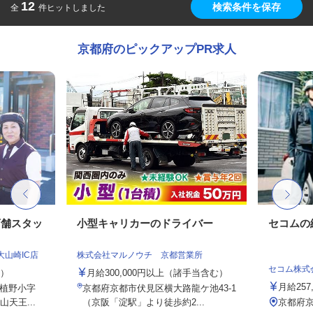
12
検索条件を保存
全
件ヒットしました
京都府のピックアップPR求人
店舗スタッ
小型キャリカーのドライバー
セコムの
大山崎IC店
株式会社マルノウチ 京都営業所
セコム株式
定）
月給300,000円以上（諸手当含む）
月給257
植野小字
京都府京都市伏見区横大路龍ケ池43-1
天王...
（京阪「淀駅」より徒歩約2...
京都府