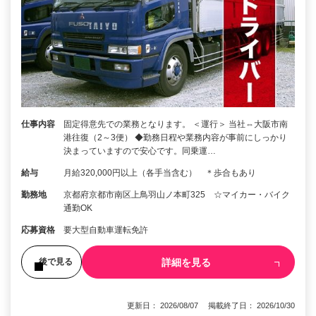
仕事内容
固定得意先での業務となります。 ＜運行＞ 当社⇔大阪市南
港往復（2～3便） ◆勤務日程や業務内容が事前にしっかり
決まっていますので安心です。同乗運…
給与
月給320,000円以上（各手当含む） ＊歩合もあり
勤務地
京都府京都市南区上鳥羽山ノ本町325 ☆マイカー・バイク
通勤OK
応募資格
要大型自動車運転免許
詳細を見る
後で見る
更新日： 2026/08/07 掲載終了日： 2026/10/30