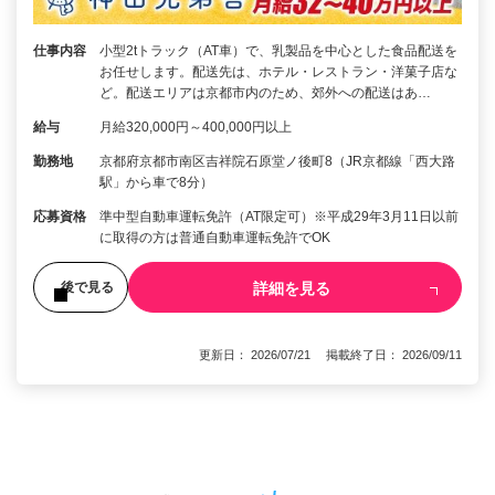
仕事内容
小型2tトラック（AT車）で、乳製品を中心とした食品配送を
お任せします。配送先は、ホテル・レストラン・洋菓子店な
ど。配送エリアは京都市内のため、郊外への配送はあ…
給与
月給320,000円～400,000円以上
勤務地
京都府京都市南区吉祥院石原堂ノ後町8（JR京都線「西大路
駅」から車で8分）
応募資格
準中型自動車運転免許（AT限定可）※平成29年3月11日以前
に取得の方は普通自動車運転免許でOK
詳細を見る
後で見る
更新日： 2026/07/21 掲載終了日： 2026/09/11
1