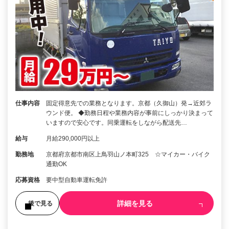
仕事内容
固定得意先での業務となります。京都（久御山）発→近郊ラ
ウンド便。 ◆勤務日程や業務内容が事前にしっかり決まって
いますので安心です。同乗運転をしながら配送先…
給与
月給290,000円以上
勤務地
京都府京都市南区上鳥羽山ノ本町325 ☆マイカー・バイク
通勤OK
応募資格
要中型自動車運転免許
詳細を見る
後で見る