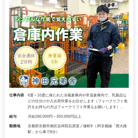
仕事内容
6度～10度に保たれた冷蔵倉庫内や常温倉庫内で、乳製品な
どの仕分けや入出荷作業をお任せします（フォークリフト免
許をお持ちの方はフォークリフト作業もお願いします）…
給与
月給280,000円～350,000円以上
勤務地
京都府京都市南区吉祥院石原堂ノ後町8（JR京都線「西大路
駅」から車で8分）