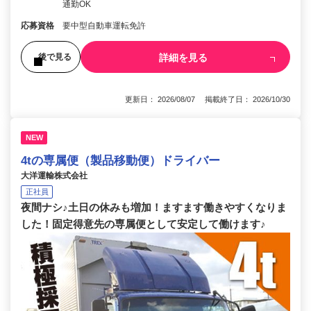
通勤OK
応募資格
要中型自動車運転免許
詳細を見る
後で見る
更新日： 2026/08/07 掲載終了日： 2026/10/30
NEW
4tの専属便（製品移動便）ドライバー
大洋運輸株式会社
正社員
夜間ナシ♪土日の休みも増加！ますます働きやすくなりま
した！固定得意先の専属便として安定して働けます♪