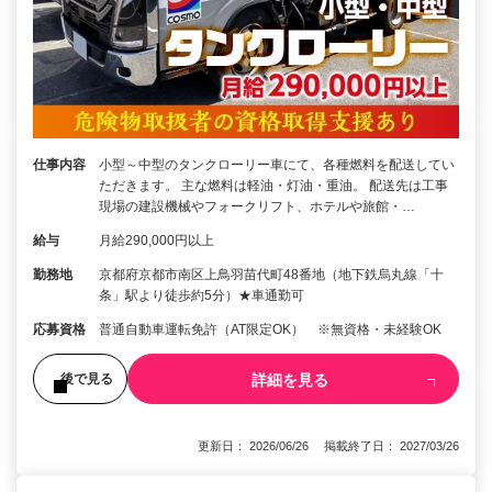
仕事内容
小型～中型のタンクローリー車にて、各種燃料を配送してい
ただきます。 主な燃料は軽油・灯油・重油。 配送先は工事
現場の建設機械やフォークリフト、ホテルや旅館・…
給与
月給290,000円以上
勤務地
京都府京都市南区上鳥羽苗代町48番地（地下鉄烏丸線「十
条」駅より徒歩約5分）★車通勤可
応募資格
普通自動車運転免許（AT限定OK） ※無資格・未経験OK
詳細を見る
後で見る
更新日： 2026/06/26 掲載終了日： 2027/03/26