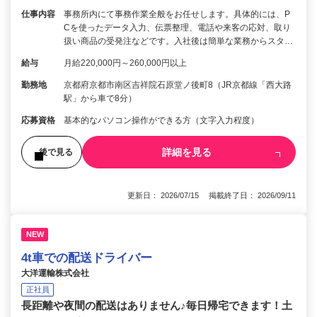
仕事内容
事務所内にて事務作業全般をお任せします。具体的には、P
Cを使ったデータ入力、伝票整理、電話や来客の応対、取り
扱い商品の受発注などです。入社後は簡単な業務からスタ…
給与
月給220,000円～260,000円以上
勤務地
京都府京都市南区吉祥院石原堂ノ後町8（JR京都線「西大路
駅」から車で8分）
応募資格
基本的なパソコン操作ができる方（文字入力程度）
詳細を見る
後で見る
更新日： 2026/07/15 掲載終了日： 2026/09/11
NEW
4t車での配送ドライバー
大洋運輸株式会社
正社員
長距離や夜間の配送はありません♪毎日帰宅できます！土