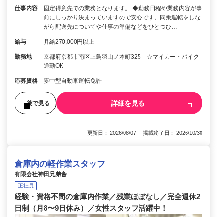
仕事内容
固定得意先での業務となります。 ◆勤務日程や業務内容が事
前にしっかり決まっていますので安心です。同乗運転をしな
がら配送先についてや仕事の準備などをひとつひ…
給与
月給270,000円以上
勤務地
京都府京都市南区上鳥羽山ノ本町325 ☆マイカー・バイク
通勤OK
応募資格
要中型自動車運転免許
詳細を見る
後で見る
更新日： 2026/08/07 掲載終了日： 2026/10/30
倉庫内の軽作業スタッフ
有限会社神田兄弟舎
正社員
経験・資格不問の倉庫内作業／残業ほぼなし／完全週休2
日制（月8〜9日休み）／女性スタッフ活躍中！