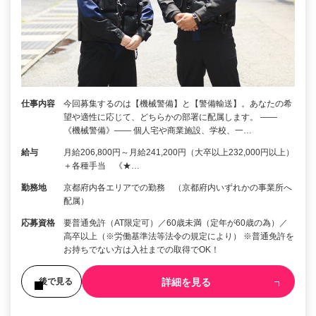
仕事内容
今回募集するのは【機械警備】と【警備輸送】。あなたの希
望や適性に応じて、どちらかの部署に配属します。 ――
《機械警備》―― 個人宅や商業施設、学校、一…
給与
月給206,800円～月給241,200円（大卒以上232,000円以上）
＋各種手当 《★…
勤務地
京都府内各エリアでの勤務 （京都府内いずれかの事業所へ
配属）
応募資格
要普通免許（AT限定可）／60歳未満（定年が60歳の為）／
高卒以上（※労働基準法等法令の規定により） ※普通免許を
お持ちでない方は入社までの取得でOK！
詳細を見る
後で見る