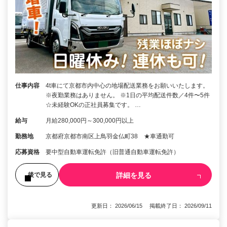
仕事内容
4t車にて京都市内中心の地場配送業務をお願いいたします。
※夜勤業務はありません。 ※1日の平均配送件数／4件〜5件
☆未経験OKの正社員募集です。 …
給与
月給280,000円～300,000円以上
勤務地
京都府京都市南区上鳥羽金仏町38 ★車通勤可
応募資格
要中型自動車運転免許（旧普通自動車運転免許）
詳細を見る
後で見る
更新日： 2026/06/15 掲載終了日： 2026/09/11