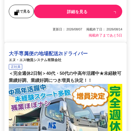
詳細を見る
後で見る
更新日： 2026/08/07 掲載終了日： 2026/08/14
掲載終了まであと5日
大手専属便の地場配送2tドライバー
エヌ・エス物流システム有限会社
正社員
＜完全週休2日制＞40代・50代の中高年活躍中★未経験可
業績好調、業績好調につき増員も決定！！