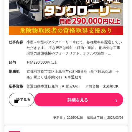
仕事内容
小型～中型のタンクローリー車にて、各種燃料を配送してい
ただきます。 主な燃料は軽油・灯油・重油。 配送先は工事
現場の建設機械やフォークリフト、ホテルや旅館・…
給与
月給290,000円以上
勤務地
京都府京都市南区上鳥羽苗代町48番地（地下鉄烏丸線「十
条」駅より徒歩約5分）★車通勤可
応募資格
普通自動車運転免許（AT限定OK） ※無資格・未経験OK
詳細を見る
後で見る
更新日： 2026/06/26 掲載終了日： 2027/03/26