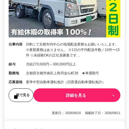
仕事内容
2t車にて京都市内中心の地場配送業務をお願いいたします。
※夜勤業務はありません。 ※1日の平均配送件数／10件〜15
件 ☆未経験OKの正社員募集です…
給与
月給270,000円～300,000円以上
勤務地
京都府京都市南区上鳥羽金仏町38 ★車通勤可
応募資格
要準中型自動車運転免許（旧普通自動車運転免許）
詳細を見る
後で見る
更新日： 2026/06/15 掲載終了日： 2026/09/11