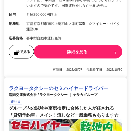
ウンド便。 ◆勤務日程や業務内容が事前にしっかり決まって
いますので安心です。同乗運転をしながら配送先…
給与
月給290,000円以上
勤務地
京都府京都市南区上鳥羽山ノ本町325 ☆マイカー・バイク
通勤OK
応募資格
要中型自動車運転免許
詳細を見る
後で見る
更新日： 2026/08/07 掲載終了日： 2026/10/30
ラクヨータクシーのセミハイヤードライバー
洛陽交運株式会社 / ラクヨータクシー ｜ ヤサカグループ
正社員
グループ内の試験や京都検定に合格した人が任される
「貸切予約車」メイン！流しなど一般乗務もあります☆