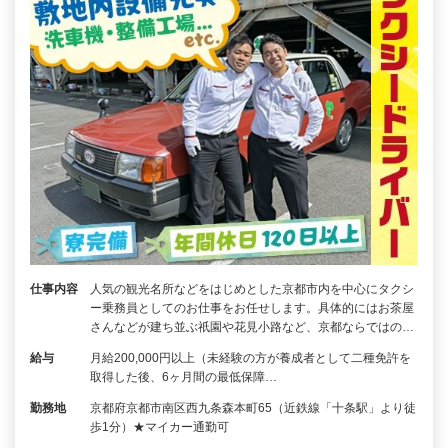
仕事内容
人気の観光名所などをはじめとした京都市内を中心にタクシ
ー乗務員としてのお仕事をお任せします。具体的にはお茶屋
さんなどが建ち並ぶ祇園や花見小路など、京都ならではの…
給与
月給200,000円以上（未経験の方が養成者として二種免許を
取得した後、6ヶ月間の最低保障…
勤務地
京都府京都市南区西九条森本町65（近鉄線「十条駅」より徒
歩1分）★マイカー通勤可