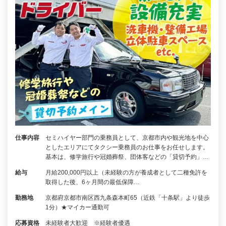
仕事内容
セミハイヤー部門の乗務員として、京都市内や観光地を中心
としたエリアにてタクシー乗務員のお仕事をお任せします。
基本は、修学旅行や冠婚葬祭、団体客などの「貸切予約」…
給与
月給200,000円以上（未経験の方が養成者として二種免許を
取得した後、6ヶ月間の最低保障…
勤務地
京都府京都市南区西九条森本町65（近鉄「十条駅」より徒歩
1分）★マイカー通勤可
応募資格
未経験者大歓迎 ※経験者優遇