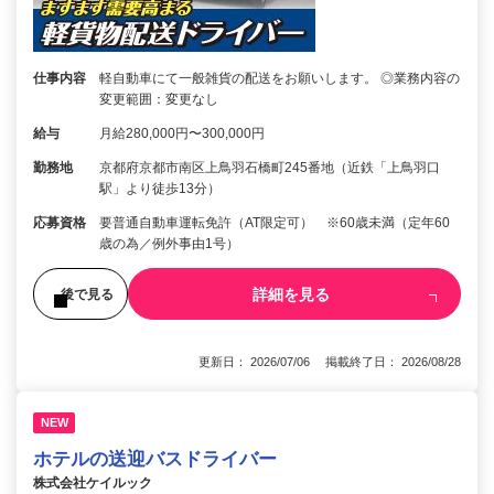
仕事内容
軽自動車にて一般雑貨の配送をお願いします。 ◎業務内容の
変更範囲：変更なし
給与
月給280,000円〜300,000円
勤務地
京都府京都市南区上鳥羽石橋町245番地（近鉄「上鳥羽口
駅」より徒歩13分）
応募資格
要普通自動車運転免許（AT限定可） ※60歳未満（定年60
歳の為／例外事由1号）
詳細を見る
後で見る
更新日： 2026/07/06 掲載終了日： 2026/08/28
NEW
ホテルの送迎バスドライバー
株式会社ケイルック