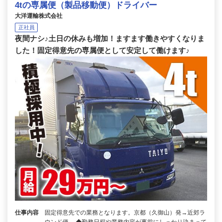
4tの専属便（製品移動便）ドライバー
大洋運輸株式会社
正社員
夜間ナシ♪土日の休みも増加！ますます働きやすくなりま
した！固定得意先の専属便として安定して働けます♪
仕事内容
固定得意先での業務となります。京都（久御山）発→近郊ラ