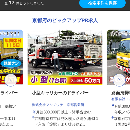
17
検索条件を保存
全
件ヒットしました
京都府のピックアップPR求人
ドライバー
小型キャリカーのドライバー
路面清掃
有限会社エ
株式会社マルノウチ 京都営業所
00円 ※想定
月給300
月給300,000円以上（諸手当含む）
年収／45
一本木11
京都府京都市伏見区横大路龍ケ池43-1
京都府京
よ...
（京阪「淀駅」より徒歩約2...
（国道1号