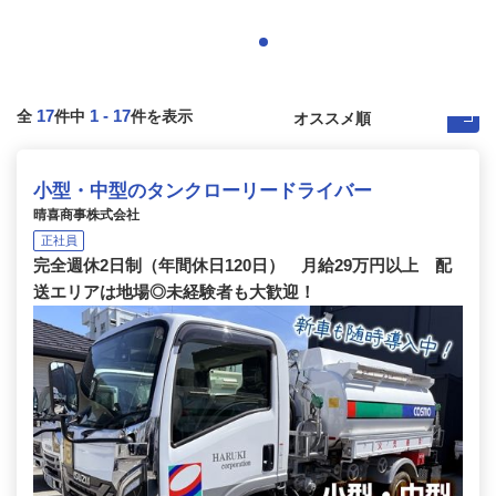
17
1
-
17
全
件中
件を表示
小型・中型のタンクローリードライバー
晴喜商事株式会社
正社員
完全週休2日制（年間休日120日） 月給29万円以上 配
送エリアは地場◎未経験者も大歓迎！