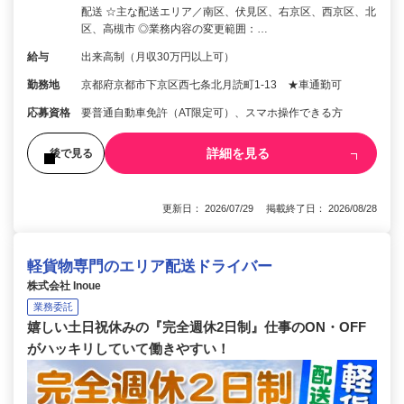
配送 ☆主な配送エリア／南区、伏見区、右京区、西京区、北
区、高槻市 ◎業務内容の変更範囲：…
給与
出来高制（月収30万円以上可）
勤務地
京都府京都市下京区西七条北月読町1-13 ★車通勤可
応募資格
要普通自動車免許（AT限定可）、スマホ操作できる方
詳細を見る
後で見る
更新日： 2026/07/29 掲載終了日： 2026/08/28
軽貨物専門のエリア配送ドライバー
株式会社 Inoue
業務委託
嬉しい土日祝休みの『完全週休2日制』仕事のON・OFF
がハッキリしていて働きやすい！