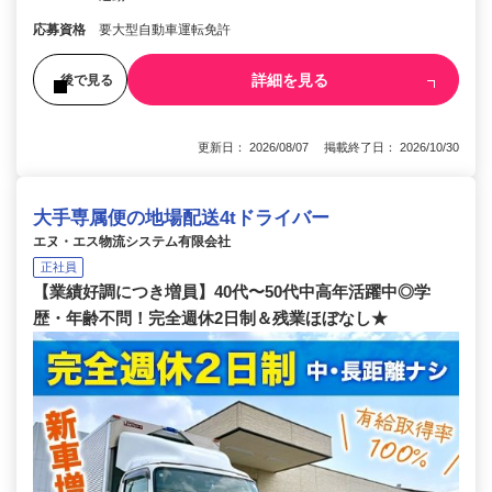
応募資格
要大型自動車運転免許
詳細を見る
後で見る
更新日： 2026/08/07 掲載終了日： 2026/10/30
大手専属便の地場配送4tドライバー
エヌ・エス物流システム有限会社
正社員
【業績好調につき増員】40代〜50代中高年活躍中◎学
歴・年齢不問！完全週休2日制＆残業ほぼなし★