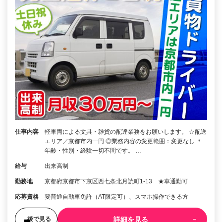
仕事内容
軽車両による文具・雑貨の配達業務をお願いします。 ☆配送
エリア／京都市内一円 ◎業務内容の変更範囲：変更なし ＊
年齢・性別・経験一切不問です。 …
給与
出来高制
勤務地
京都府京都市下京区西七条北月読町1-13 ★車通勤可
応募資格
要普通自動車免許（AT限定可）、スマホ操作できる方
詳細を見る
後で見る