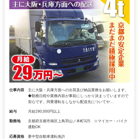
仕事内容
主に大阪・兵庫方面への出荷及び納品業務をお願いします。
◆勤務日程や業務内容が事前にしっかり決まっていますので
安心です。同乗運転をしながら配送先についてや…
給与
月給290,000円以上
勤務地
京都府京都市南区上鳥羽山ノ本町325 ☆マイカー・バイク
通勤OK
応募資格
要中型自動車運転免許