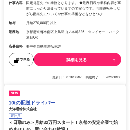
仕事内容
固定得意先での業務となります。 ◆勤務日程や業務内容が事
前にしっかり決まっていますので安心です。同乗運転をしな
がら配送先についてや仕事の準備などをひとつひ…
給与
月給270,000円以上
勤務地
京都府京都市南区上鳥羽山ノ本町325 ☆マイカー・バイク
通勤OK
応募資格
要中型自動車運転免許
詳細を見る
後で見る
更新日： 2026/08/07 掲載終了日： 2026/10/30
NEW
10tの配送ドライバー
大洋運輸株式会社
正社員
＜日勤のみ＞月給32万円スタート！京都の安定企業で始
めませんか。問い合わせ歓迎！