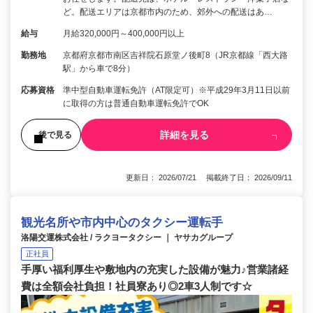
ど。配送エリアは京都市内のため、郊外への配送はあ…
給与
月給320,000円～400,000円以上
勤務地
京都府京都市南区吉祥院石原堂ノ後町8（JR京都線「西大路
駅」から車で8分）
応募資格
準中型自動車運転免許（AT限定可）※平成29年3月11日以前
に取得の方は普通自動車運転免許でOK
詳細を見る
後で見る
更新日： 2026/07/21 掲載終了日： 2026/09/11
観光名所や市内中心のタクシー運転手
洛陽交運株式会社 / ラクヨータクシー ｜ ヤサカグループ
正社員
手厚い福利厚生や敷地内の充実した設備が魅力♪営業諸経
費は全額会社負担！社員寮あり◎2車3人制です☆