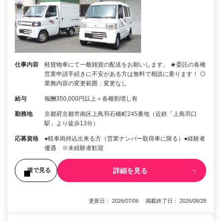
仕事内容
軽貨物車にて一般雑貨の配送をお願いします。 ★委託の各種
営業申請手続きに不安がある方は無料で相談に乗ります！ ◎
業務内容の変更範囲：変更なし
給与
報酬350,000円以上＋各種割増し有
勤務地
京都府京都市南区上鳥羽石橋町245番地（近鉄「上鳥羽口
駅」より徒歩13分）
応募資格
●軽車両持込出来る方（営業ナンバー取得車に限る）●経験者
優遇 ※未経験者歓迎
詳細を見る
後で見る
更新日： 2026/07/06 掲載終了日： 2026/08/28