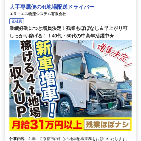
大手専属便の4t地場配送ドライバー
エヌ・エス物流システム有限会社
正社員
業績好調につき増員決定！残業もほぼなし＆早上がり可
しっかり稼げる！！40代・50代の中高年活躍中★
仕事内容
4t車にて京都市内中心の地場配送業務をお願いいたします。