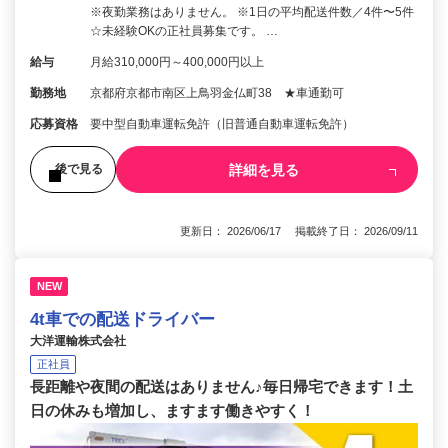
※夜勤業務はありません。 ※1日の平均配送件数／4件〜5件
☆未経験OKの正社員募集です。 …
給与
月給310,000円～400,000円以上
勤務地
京都府京都市南区上鳥羽金仏町38 ★車通勤可
応募資格
要中型自動車運転免許（旧普通自動車運転免許）
詳細を見る
後で見る
更新日： 2026/06/17 掲載終了日： 2026/09/11
NEW
4t車での配送ドライバー
大洋運輸株式会社
正社員
長距離や夜間の配送はありません♪毎日帰宅できます！土
日の休みも増加し、ますます働きやすく！