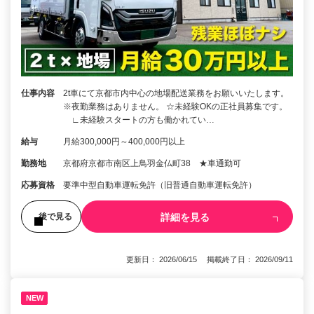
仕事内容
2t車にて京都市内中心の地場配送業務をお願いいたします。
※夜勤業務はありません。 ☆未経験OKの正社員募集です。
∟未経験スタートの方も働かれてい…
給与
月給300,000円～400,000円以上
勤務地
京都府京都市南区上鳥羽金仏町38 ★車通勤可
応募資格
要準中型自動車運転免許（旧普通自動車運転免許）
詳細を見る
後で見る
更新日： 2026/06/15 掲載終了日： 2026/09/11
NEW