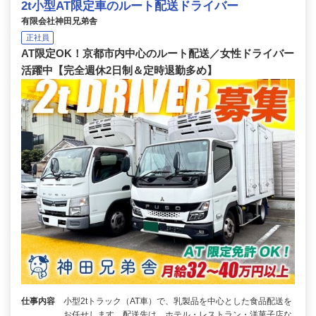
2t小型AT限定車のルート配送ドライバー
有限会社神田兄弟舎
正社員
AT限定OK！京都市内中心のルート配送／女性ドライバー
活躍中【完全週休2日制＆定時退勤多め】
仕事内容
小型2tトラック（AT車）で、乳製品を中心とした食品配送を
お任せします。配送先は、ホテル・レストラン・洋菓子店な