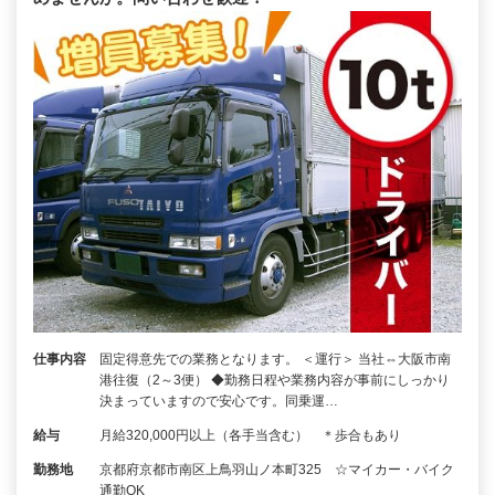
仕事内容
固定得意先での業務となります。 ＜運行＞ 当社⇔大阪市南
港往復（2～3便） ◆勤務日程や業務内容が事前にしっかり
決まっていますので安心です。同乗運…
給与
月給320,000円以上（各手当含む） ＊歩合もあり
勤務地
京都府京都市南区上鳥羽山ノ本町325 ☆マイカー・バイク
通勤OK