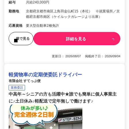
給与
月給240,000円
勤務地
京都府京都市南区上鳥羽金仏町15（本社） ※就業場所／京
都府京都市南区（ケイルックガレージより出庫）
応募資格
要大型自動車2種免許
詳細を見る
後で見る
更新日： 2026/08/07 掲載終了日： 2026/09/04
軽貨物車の定期便委託ドライバー
有限会社 すてっぷ便
業務委託
中高年～シニアの方も活躍中★誰でも簡単に個人事業主
に♪土日休み♪軽配送で定年無しで働けます♪