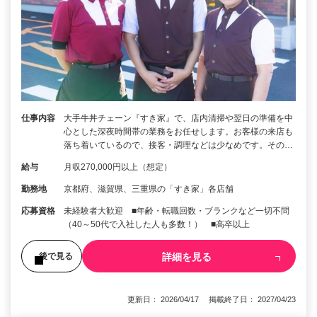
仕事内容
大手牛丼チェーン『すき家』で、店内清掃や翌日の準備を中
心とした深夜時間帯の業務をお任せします。お客様の来店も
落ち着いているので、接客・調理などは少なめです。その…
給与
月収270,000円以上（想定）
勤務地
京都府、滋賀県、三重県の「すき家」各店舗
応募資格
未経験者大歓迎 ■年齢・転職回数・ブランクなど一切不問
（40～50代で入社した人も多数！） ■高卒以上
詳細を見る
後で見る
更新日： 2026/04/17 掲載終了日： 2027/04/23