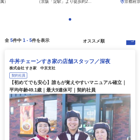
属）
（京阪「淀駅」より徒歩約2...
京都府
5
1
-
5
全
件中
件を表示
牛丼チェーンすき家の店舗スタッフ／深夜
株式会社 すき家 中京支社
契約社員
【初めてでも安心】誰もが覚えやすいマニュアル確立｜
平均年齢49.1歳｜最大9連休可｜契約社員