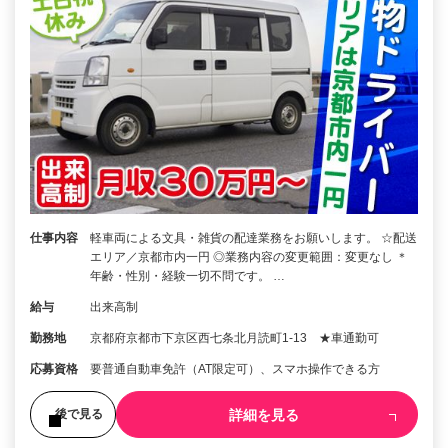
仕事内容
軽車両による文具・雑貨の配達業務をお願いします。 ☆配送
エリア／京都市内一円 ◎業務内容の変更範囲：変更なし ＊
年齢・性別・経験一切不問です。 …
給与
出来高制
勤務地
京都府京都市下京区西七条北月読町1-13 ★車通勤可
応募資格
要普通自動車免許（AT限定可）、スマホ操作できる方
詳細を見る
後で見る