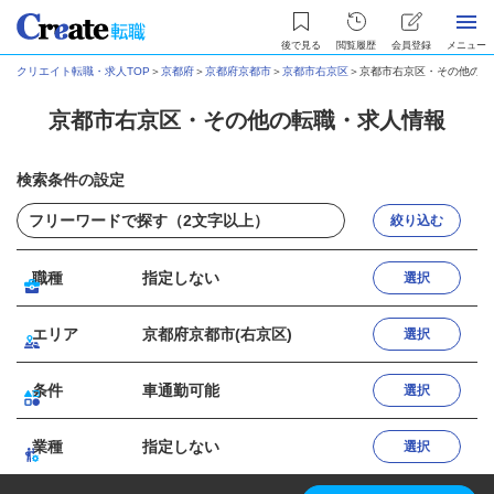
後で見る
閲覧履歴
会員登録
メニュー
クリエイト転職・求人TOP
＞
京都府
＞
京都府京都市
＞
京都市右京区
＞
京都市右京区・その他の転
京都市右京区・その他の転職・求人情報
検索条件の設定
絞り込む
職種
指定しない
選択
エリア
京都府京都市(右京区)
選択
条件
車通勤可能
選択
業種
指定しない
選択