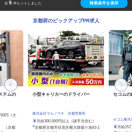
5
検索条件を保存
全
件ヒットしました
京都府のピックアップPR求人
ステムの
小型キャリカーのドライバー
セコムの
株式会社マルノウチ 京都営業所
,700円（大
セコム株式
月給300,000円以上（諸手当含む）
月給257
 （京都
京都府京都市伏見区横大路龍ケ池43-1