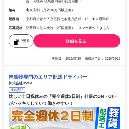
区、高槻市 ◎業務内容の変更範囲：…
給与
出来高制（月収30万円以上可）
勤務地
京都府京都市下京区西七条北月読町1-13 ★車通勤可
応募資格
要普通自動車免許（AT限定可）、スマホ操作できる方
詳細を見る
後で見る
更新日： 2026/07/29 掲載終了日： 2026/08/28
軽貨物専門のエリア配送ドライバー
株式会社 Inoue
業務委託
嬉しい土日祝休みの『完全週休2日制』仕事のON・OFF
がハッキリしていて働きやすい！