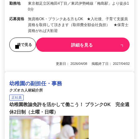
勤務地
東京都足立区梅田4丁目／東武伊勢崎線「梅島駅」より徒歩1
0分
応募資格
無資格OK・ブランクある方もOK ★入社後、子育て支援員
資格を取得して頂きます（取得費全額会社負担） ★保育士
資格がれば大歓迎
詳細を見る
後で見る
更新日： 2026/04/08 掲載終了日： 2027/04/02
幼稚園の副担任・事務
クズオカ人材紹介所
正社員
幼稚園教諭免許を活かして働こう！ ブランクOK 完全週
休2日制（土曜・日曜）