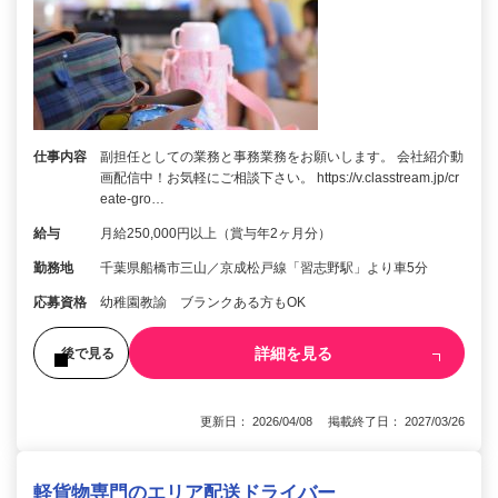
仕事内容
副担任としての業務と事務業務をお願いします。 会社紹介動
画配信中！お気軽にご相談下さい。 https://v.classtream.jp/cr
eate-gro…
給与
月給250,000円以上（賞与年2ヶ月分）
勤務地
千葉県船橋市三山／京成松戸線「習志野駅」より車5分
応募資格
幼稚園教諭 ブランクある方もOK
詳細を見る
後で見る
更新日： 2026/04/08 掲載終了日： 2027/03/26
軽貨物専門のエリア配送ドライバー