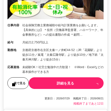
仕事内容
社会保険労務士業務補助や給与計算業務をお願いします。
【具体的には】 ＊役所（労働基準監督署、ハローワーク、年
金事務所など）への提出書類の作成 ＊顧問…
給与
月給212,750円以上
勤務地
京都府京都市右京区太秦一ノ井町44-52（JR「花園駅」より
徒歩11分／嵐電「太秦広隆寺駅」より徒歩10分／地下鉄「太
秦天神川駅」より徒歩15分）
応募資格
未経験OK！社労士勉強中の方歓迎！ ※Word・Excelなどの
基本操作ができる方
詳細を見る
後で見る
更新日： 2026/07/29 掲載終了日： 2026/08/21
掲載終了まであと12日