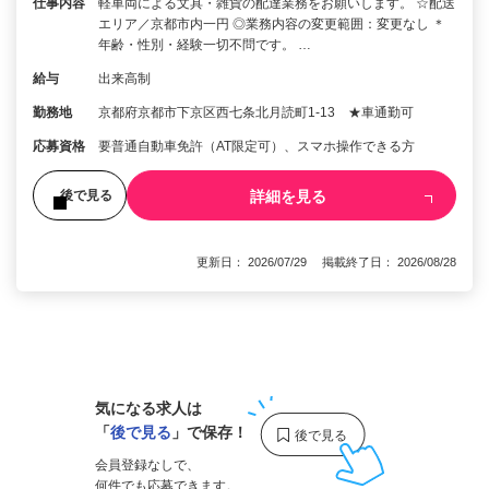
仕事内容
軽車両による文具・雑貨の配達業務をお願いします。 ☆配送
エリア／京都市内一円 ◎業務内容の変更範囲：変更なし ＊
年齢・性別・経験一切不問です。 …
給与
出来高制
勤務地
京都府京都市下京区西七条北月読町1-13 ★車通勤可
応募資格
要普通自動車免許（AT限定可）、スマホ操作できる方
詳細を見る
後で見る
更新日： 2026/07/29 掲載終了日： 2026/08/28
1
気になる求人は
「
後で見る
」で保存！
会員登録なしで、
何件でも応募できます。