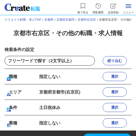
後で見る
閲覧履歴
会員登録
メニュー
クリエイト転職・求人TOP
＞
京都府
＞
京都府京都市
＞
京都市右京区
＞
京都市右京区・その他の転
京都市右京区・その他の転職・求人情報
検索条件の設定
絞り込む
職種
指定しない
選択
エリア
京都府京都市(右京区)
選択
条件
土日祝休み
選択
業種
指定しない
選択