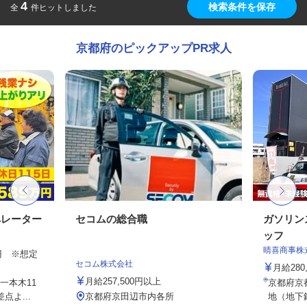
4
検索条件を保存
全
件ヒットしました
京都府のピックアップPR求人
ペレーター
セコムの総合職
ガソリン
ッフ
晴喜商事株
00円 ※想定
セコム株式会社
月給280
月給257,500円以上
一本木11
京都府京
よ...
京都府京田辺市内各所
地（地下