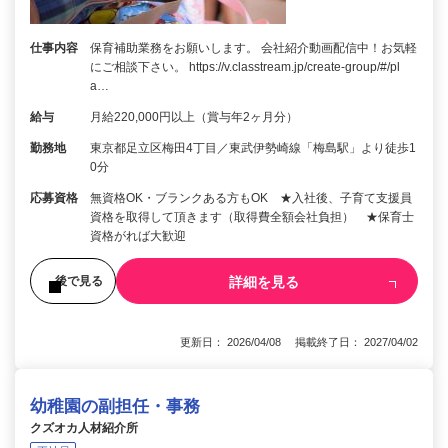
仕事内容
保育補助業務をお願いします。 会社紹介動画配信中！お気軽
にご相談下さい。 https://v.classtream.jp/create-group/#/pl
a…
給与
月給220,000円以上（賞与年2ヶ月分）
勤務地
東京都足立区梅田4丁目／東武伊勢崎線「梅島駅」より徒歩1
0分
応募資格
無資格OK・ブランクある方もOK ★入社後、子育て支援員
資格を取得して頂きます（取得費全額会社負担） ★保育士
資格がれば大歓迎
詳細を見る
後で見る
更新日： 2026/04/08 掲載終了日： 2027/04/02
幼稚園の副担任・事務
クズオカ人材紹介所