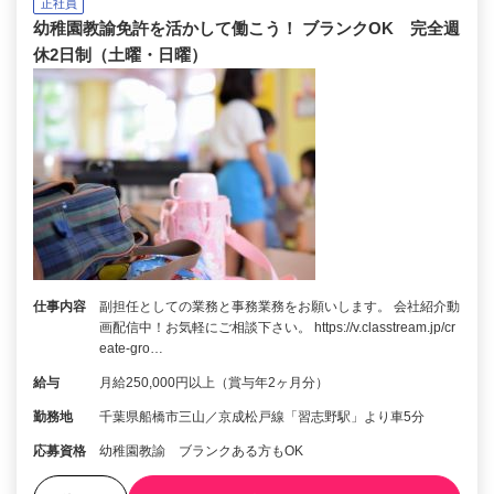
正社員
幼稚園教諭免許を活かして働こう！ ブランクOK 完全週
休2日制（土曜・日曜）
仕事内容
副担任としての業務と事務業務をお願いします。 会社紹介動
画配信中！お気軽にご相談下さい。 https://v.classtream.jp/cr
eate-gro…
給与
月給250,000円以上（賞与年2ヶ月分）
勤務地
千葉県船橋市三山／京成松戸線「習志野駅」より車5分
応募資格
幼稚園教諭 ブランクある方もOK