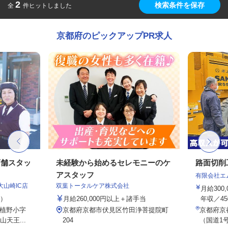
2
検索条件を保存
全
件ヒットしました
京都府のピックアップPR求人
店舗スタッ
未経験から始めるセレモニーのケ
路面切削
アスタッフ
有限会社エ
大山崎IC店
双葉トータルケア株式会社
月給300
定）
月給260,000円以上＋諸手当
年収／45
植野小字
京都府京都市伏見区竹田浄菩提院町
京都府京
天王...
204
（国道1号