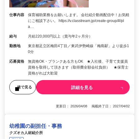
仕事内容
保育補助業務をお願いします。 会社紹介動画配信中！お気軽
にご相談下さい。 https://v.classtream.jp/create-group/#/pl
a…
給与
月給220,000円以上（賞与年2ヶ月分）
勤務地
東京都足立区梅田4丁目／東武伊勢崎線「梅島駅」より徒歩1
0分
応募資格
無資格OK・ブランクある方もOK ★入社後、子育て支援員
資格を取得して頂きます（取得費全額会社負担） ★保育士
資格がれば大歓迎
詳細を見る
後で見る
更新日： 2026/04/08 掲載終了日： 2027/04/02
幼稚園の副担任・事務
クズオカ人材紹介所