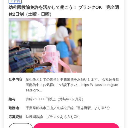
正社員
幼稚園教諭免許を活かして働こう！ ブランクOK 完全週
休2日制（土曜・日曜）
仕事内容
副担任としての業務と事務業務をお願いします。 会社紹介動
画配信中！お気軽にご相談下さい。 https://v.classtream.jp/cr
eate-gro…
給与
月給250,000円以上（賞与年2ヶ月分）
勤務地
千葉県船橋市三山／京成松戸線「習志野駅」より車5分
応募資格
幼稚園教諭 ブランクある方もOK