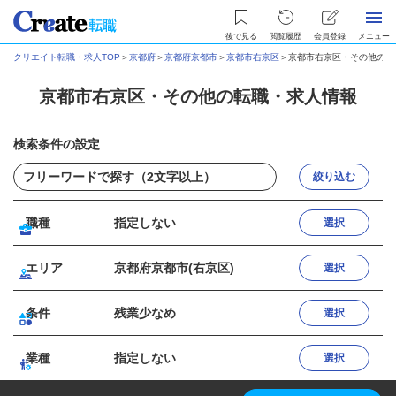
後で見る
閲覧履歴
会員登録
メニュー
クリエイト転職・求人TOP
＞
京都府
＞
京都府京都市
＞
京都市右京区
＞
京都市右京区・その他の転
京都市右京区・その他の転職・求人情報
検索条件の設定
絞り込む
職種
指定しない
選択
エリア
京都府京都市(右京区)
選択
条件
残業少なめ
選択
業種
指定しない
選択