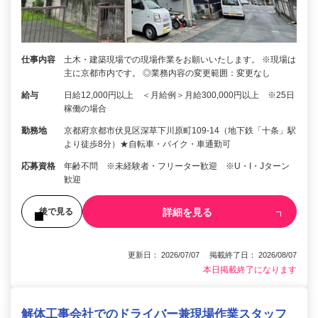
仕事内容
土木・建築現場での現場作業をお願いいたします。 ※現場は
主に京都市内です。 ◎業務内容の変更範囲：変更なし
給与
日給12,000円以上 ＜月給例＞月給300,000円以上 ※25日
稼働の場合
勤務地
京都府京都市伏見区深草下川原町109-14（地下鉄「十条」駅
より徒歩8分）★自転車・バイク・車通勤可
応募資格
年齢不問 ※未経験者・フリーター歓迎 ※U・I・Jターン
歓迎
詳細を見る
後で見る
更新日： 2026/07/07 掲載終了日： 2026/08/07
本日掲載終了になります
解体工事会社でのドライバー兼現場作業スタッフ