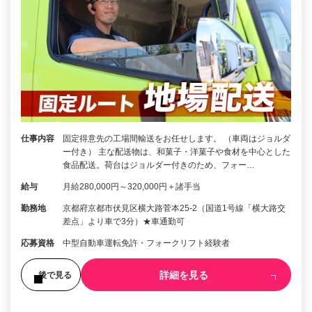
仕事内容
固定得意先の工場間輸送をお任せします。 （車両はジョルダ
ー付き） 主な配送物は、和菓子・洋菓子や食材を中心とした
食品配送。荷台はジョルダー付きのため、フォー…
給与
月給280,000円～320,000円＋諸手当
勤務地
京都府京都市伏見区横大路菅本25-2（国道1号線「横大路交
差点」より車で3分）★車通勤可
応募資格
中型自動車運転免許・フォークリフト経験者
詳細を見る
後で見る