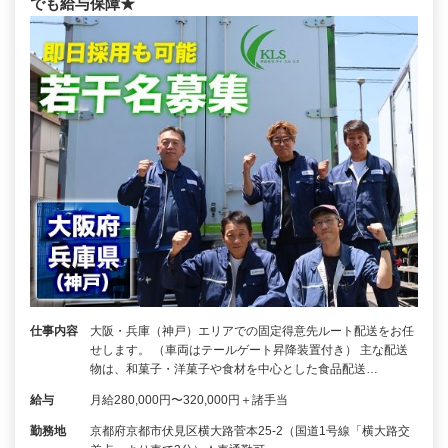
でも給与保障★
仕事内容
大阪・兵庫（神戸）エリアでの固定得意先ルート配送をお任
せします。 （車両はテールゲート昇降装置付き） 主な配送
物は、和菓子・洋菓子や食材を中心とした食品配送…
給与
月給280,000円〜320,000円＋諸手当
勤務地
京都府京都市伏見区横大路菅本25-2（国道1号線「横大路交