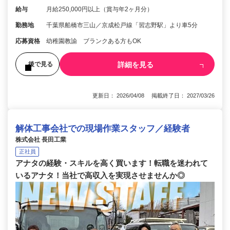
給与
月給250,000円以上（賞与年2ヶ月分）
勤務地
千葉県船橋市三山／京成松戸線「習志野駅」より車5分
応募資格
幼稚園教諭 ブランクある方もOK
詳細を見る
後で見る
更新日： 2026/04/08 掲載終了日： 2027/03/26
解体工事会社での現場作業スタッフ／経験者
株式会社 長田工業
正社員
アナタの経験・スキルを高く買います！転職を迷われて
いるアナタ！当社で高収入を実現させませんか◎