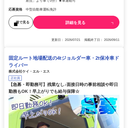
差点」より車で3分）★車通勤可
応募資格
中型自動車運転免許
詳細を見る
後で見る
更新日： 2026/07/21 掲載終了日： 2026/09/11
固定ルート地場配送の4tジョルダー車・2t保冷車ド
ライバー
株式会社ケイ・エル・エス
正社員
【急募・即勤務可】残業なし♪面接日時の事前相談や即日
勤務もOK！早上がりでも給与保障☆