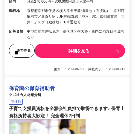
給与
月給270,000円～300,000円以上＋諸手当
勤務地
京都府京都市伏見区横大路天王前46番地（面接地） 京都府
亀岡市／最寄り駅：JR嵯峨野線「並河」駅、京都縦貫道「大
井IC」スグ（勤務地）★車通勤可
応募資格
中型自動車運転免許 ※伏見区横大路・亀岡に両方勤務出来
る方
詳細を見る
後で見る
更新日： 2026/07/21 掲載終了日： 2026/09/11
保育園の保育補助者
クズオカ人材紹介所
正社員
子育て支援員資格を全額会社負担で取得できます♪ 保育士
資格所持者大歓迎！ 完全週休2日制