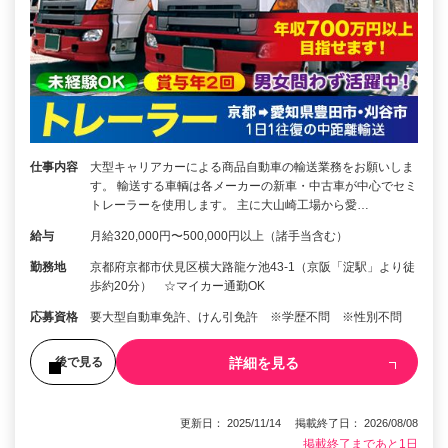
仕事内容
大型キャリアカーによる商品自動車の輸送業務をお願いしま
す。 輸送する車輌は各メーカーの新車・中古車が中心でセミ
トレーラーを使用します。 主に大山崎工場から愛…
給与
月給320,000円〜500,000円以上（諸手当含む）
勤務地
京都府京都市伏見区横大路龍ケ池43-1（京阪「淀駅」より徒
歩約20分） ☆マイカー通勤OK
応募資格
要大型自動車免許、けん引免許 ※学歴不問 ※性別不問
詳細を見る
後で見る
更新日： 2025/11/14 掲載終了日： 2026/08/08
掲載終了まであと1日