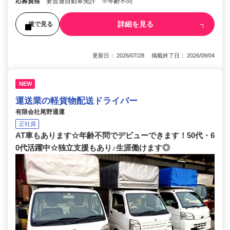
応募資格
要普通自動車免許 ※年齢不問
詳細を見る
後で見る
更新日： 2026/07/28 掲載終了日： 2026/09/04
NEW
運送業の軽貨物配送ドライバー
有限会社尾野通運
正社員
AT車もあります☆年齢不問でデビューできます！50代・6
0代活躍中☆独立支援もあり♪生涯働けます◎