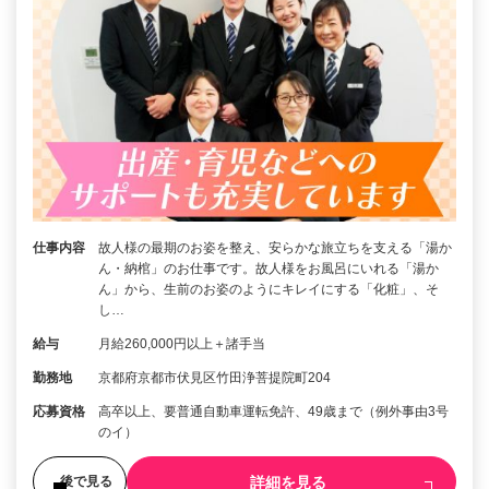
仕事内容
故人様の最期のお姿を整え、安らかな旅立ちを支える「湯か
ん・納棺」のお仕事です。故人様をお風呂にいれる「湯か
ん」から、生前のお姿のようにキレイにする「化粧」、そ
し…
給与
月給260,000円以上＋諸手当
勤務地
京都府京都市伏見区竹田浄菩提院町204
応募資格
高卒以上、要普通自動車運転免許、49歳まで（例外事由3号
のイ）
詳細を見る
後で見る