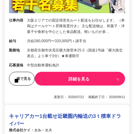
仕事内容
大阪エリアでの固定得意先ルート配送をお任せします。 （車
両はテールゲート昇降装置付き） 主な配送物は、和菓子・洋
菓子や食材を中心とした食品配送。軽いものが多…
給与
月給280,000円〜320,000円＋諸手当
勤務地
京都府京都市伏見区横大路菅本25-2（国道1号線「横大路交
差点」より車で3分）★車通勤可
応募資格
中型自動車運転免許
詳細を見る
後で見る
更新日： 2026/07/21 掲載終了日： 2026/09/11
キャリアカー1台載せ近畿圏内輸送の3ｔ積車ドラ
イバー
株式会社ケイ・エル・エス