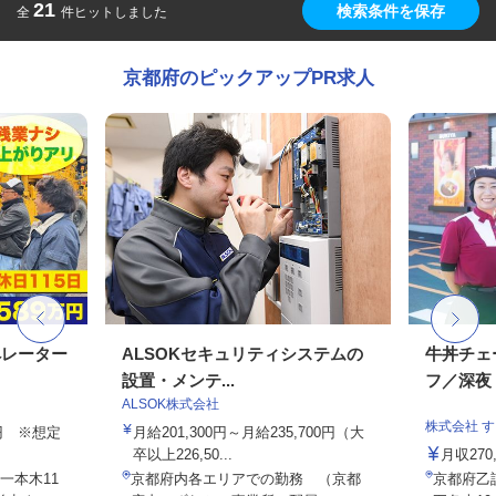
21
検索条件を保存
全
件ヒットしました
京都府のピックアップPR求人
ペレーター
ALSOKセキュリティシステムの
牛丼チェ
設置・メンテ...
フ／深夜
ALSOK株式会社
株式会社 
00円 ※想定
月給201,300円～月給235,700円（大
卒以上226,50...
月収27
一本木11
京都府内各エリアでの勤務 （京都
京都府乙