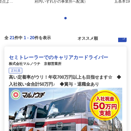
よ...
府内いずれかの事業所へ配属）
五条本19
21
1
-
20
全
件中
件を表示
セミトレーラーでのキャリアカードライバー
株式会社マルノウチ 京都営業所
正社員
高い定着率がウリ！年収700万円以上も目指せます☆ ◆
入社祝い金合計50万円♪ ◆賞与・退職金あり