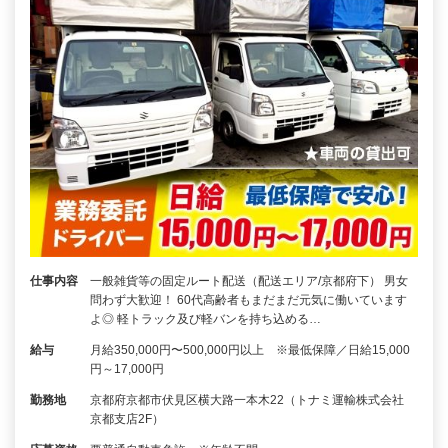
仕事内容
一般雑貨等の固定ルート配送（配送エリア/京都府下） 男女
問わず大歓迎！ 60代高齢者もまだまだ元気に働いています
よ◎ 軽トラック及び軽バンを持ち込める…
給与
月給350,000円〜500,000円以上 ※最低保障／日給15,000
円～17,000円
勤務地
京都府京都市伏見区横大路一本木22（トナミ運輸株式会社
京都支店2F）