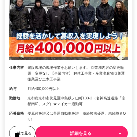
仕事内容
建設現場の現場作業をお願いします。 ◎業務内容の変更範
囲：変更なし 【事業内容】 解体工事業・産業廃棄物収集運
搬業及び土木工事業
給与
月給400,000円以上
勤務地
京都府京都市伏見区中島秋ノ山町133-2（名神高速道路「京
都南IC」スグ）★マイカー通勤可
応募資格
要原付免許又は普通自動車免許 ※経験者優遇、未経験者O
K！
詳細を見る
後で見る