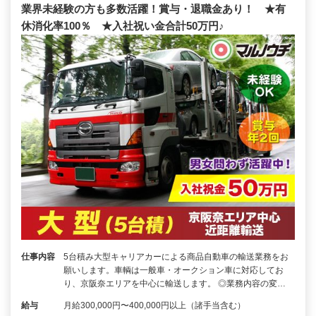
業界未経験の方も多数活躍！賞与・退職金あり！ ★有
休消化率100％ ★入社祝い金合計50万円♪
仕事内容
5台積み大型キャリアカーによる商品自動車の輸送業務をお
願いします。車輌は一般車・オークション車に対応してお
り、京阪奈エリアを中心に輸送します。 ◎業務内容の変…
給与
月給300,000円〜400,000円以上（諸手当含む）