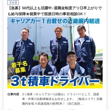
正社員
【急募】50代以上も活躍中♪退職金制度アリ◎早上がりで
も給与保障★就業中で面接日時の事前相談OK！
仕事内容
3ｔ積車（キャリアカー1台載せ）ドライバーとして、国産
車・外車の自動車輸送をお任せします。 ［輸送エリア］近畿
圏内全域 ※高速道路の使用OK！（自己負担…