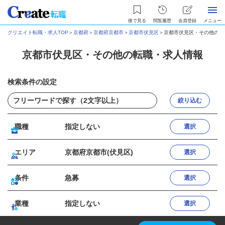
後で見る
閲覧履歴
会員登録
メニュー
クリエイト転職・求人TOP
＞
京都府
＞
京都府京都市
＞
京都市伏見区
＞
京都市伏見区・その他の転
京都市伏見区・その他の転職・求人情報
検索条件の設定
絞り込む
職種
指定しない
選択
エリア
京都府京都市(伏見区)
選択
条件
急募
選択
業種
指定しない
選択