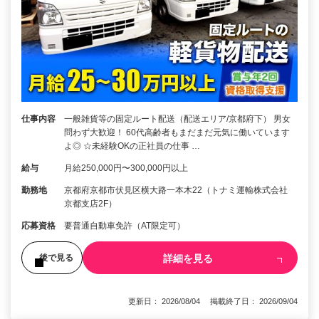
仕事内容
一般雑貨等の固定ルート配送（配送エリア/京都府下） 男女
問わず大歓迎！ 60代高齢者もまだまだ元気に働いています
よ◎ ☆未経験OKの正社員の仕事 …
給与
月給250,000円〜300,000円以上
勤務地
京都府京都市伏見区横大路一本木22（トナミ運輸株式会社
京都支店2F）
応募資格
要普通自動車免許（AT限定可）
詳細を見る
後で見る
更新日： 2026/08/04 掲載終了日： 2026/09/04