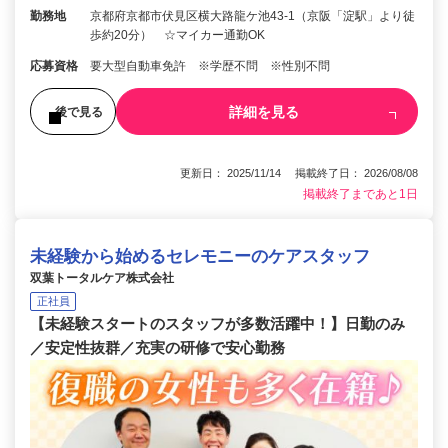
勤務地
京都府京都市伏見区横大路龍ケ池43-1（京阪「淀駅」より徒
歩約20分） ☆マイカー通勤OK
応募資格
要大型自動車免許 ※学歴不問 ※性別不問
詳細を見る
後で見る
更新日： 2025/11/14 掲載終了日： 2026/08/08
掲載終了まであと1日
未経験から始めるセレモニーのケアスタッフ
双葉トータルケア株式会社
正社員
【未経験スタートのスタッフが多数活躍中！】日勤のみ
／安定性抜群／充実の研修で安心勤務