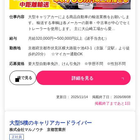
仕事内容
大型キャリアカーによる商品自動車の輸送業務をお願いしま
す。 輸送する車輌は各メーカーの新車・中古車が中心でセミ
トレーラーを使用します。 主に大山崎工場から愛…
給与
月給320,000円〜500,000円以上（諸手当含む）
勤務地
京都府京都市伏見区横大路龍ケ池43-1（京阪「淀駅」より徒
歩約20分） ☆マイカー通勤OK
応募資格
要大型自動車免許、けん引免許 ※学歴不問 ※性別不問
詳細を見る
後で見る
更新日： 2025/11/14 掲載終了日： 2026/08/08
掲載終了まであと1日
大型5積のキャリアカードライバー
株式会社マルノウチ 京都営業所
正社員