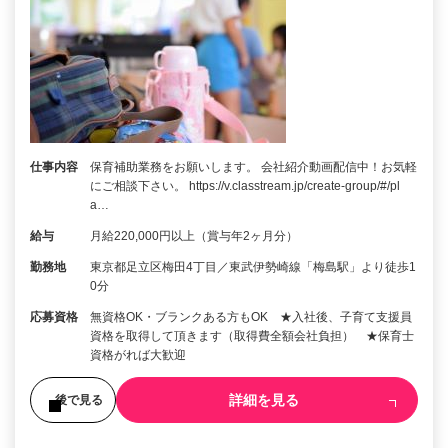
仕事内容
保育補助業務をお願いします。 会社紹介動画配信中！お気軽
にご相談下さい。 https://v.classtream.jp/create-group/#/pl
a…
給与
月給220,000円以上（賞与年2ヶ月分）
勤務地
東京都足立区梅田4丁目／東武伊勢崎線「梅島駅」より徒歩1
0分
応募資格
無資格OK・ブランクある方もOK ★入社後、子育て支援員
資格を取得して頂きます（取得費全額会社負担） ★保育士
資格がれば大歓迎
詳細を見る
後で見る