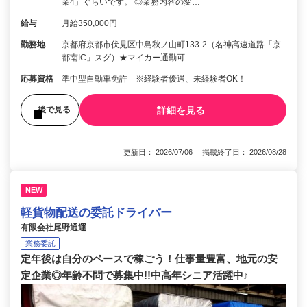
業4」ぐらいです。 ◎業務内容の変…
給与
月給350,000円
勤務地
京都府京都市伏見区中島秋ノ山町133-2（名神高速道路「京
都南IC」スグ）★マイカー通勤可
応募資格
準中型自動車免許 ※経験者優遇、未経験者OK！
詳細を見る
後で見る
更新日： 2026/07/06 掲載終了日： 2026/08/28
NEW
軽貨物配送の委託ドライバー
有限会社尾野通運
業務委託
定年後は自分のペースで稼ごう！仕事量豊富、地元の安
定企業◎年齢不問で募集中!!中高年シニア活躍中♪