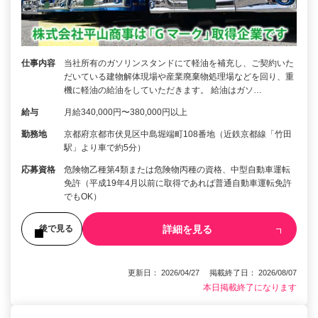
仕事内容
当社所有のガソリンスタンドにて軽油を補充し、ご契約いた
だいている建物解体現場や産業廃棄物処理場などを回り、重
機に軽油の給油をしていただきます。 給油はガソ…
給与
月給340,000円〜380,000円以上
勤務地
京都府京都市伏見区中島堀端町108番地（近鉄京都線「竹田
駅」より車で約5分）
応募資格
危険物乙種第4類または危険物丙種の資格、中型自動車運転
免許（平成19年4月以前に取得であれば普通自動車運転免許
でもOK）
詳細を見る
後で見る
更新日： 2026/04/27 掲載終了日： 2026/08/07
本日掲載終了になります