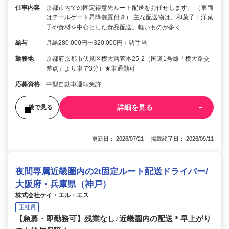
仕事内容
京都市内での固定得意先ルート配送をお任せします。 （車両
はテールゲート昇降装置付き） 主な配送物は、和菓子・洋菓
子や食材を中心とした食品配送。軽いものが多く…
給与
月給280,000円〜320,000円＋諸手当
勤務地
京都府京都市伏見区横大路菅本25-2（国道1号線「横大路交
差点」より車で3分）★車通勤可
応募資格
中型自動車運転免許
詳細を見る
後で見る
更新日： 2026/07/21 掲載終了日： 2026/09/11
夜間専属近畿圏内の2t固定ルート配送ドライバー/
大阪府・兵庫県（神戸）
株式会社ケイ・エル・エス
正社員
【急募・即勤務可】残業なし♪近畿圏内の配送＊早上がり