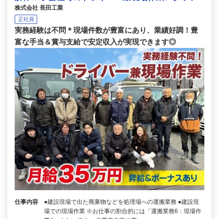
株式会社 長田工業
正社員
実務経験は不問＊現場件数が豊富にあり、業績好調！豊
富な手当＆賞与支給で安定収入が実現できます◎
仕事内容
●建設現場で出た廃棄物などを処理場への運搬業務 ●建設現
場での現場作業 ※お仕事の割合的には「運搬業務6：現場作