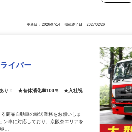
提院町204
後で見
免許、49歳まで（例外事由3号のイ）
更新日： 2026/07/14 掲載終了日： 2027/02/26
ドライバー
あり！ ★有休消化率100％ ★入社祝
よる商品自動車の輸送業務をお願いしま