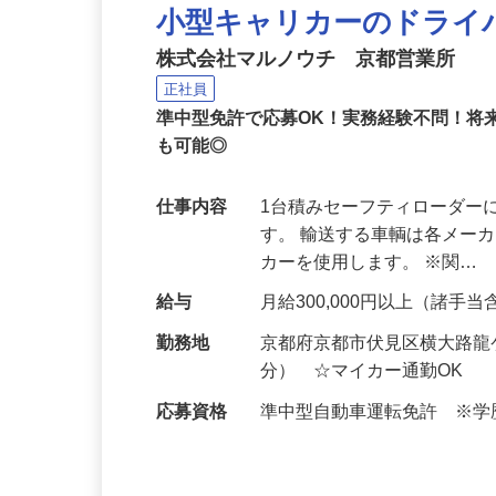
NEW
小型キャリカーのドライ
株式会社マルノウチ 京都営業所
正社員
準中型免許で応募OK！実務経験不問！将
も可能◎
仕事内容
1台積みセーフティローダー
す。 輸送する車輌は各メー
カーを使用します。 ※関…
給与
月給300,000円以上（諸手
勤務地
京都府京都市伏見区横大路龍ケ
分） ☆マイカー通勤OK
応募資格
準中型自動車運転免許 ※