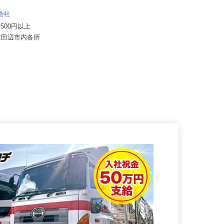
ALSOK株式会社
月給201,300円～月給235,700円
式会社
（大卒以上226,50...
57,500円以上
京都府内各エリアでの勤務 （京都
府京田辺市内各所
府内いずれかの事業所へ配属）