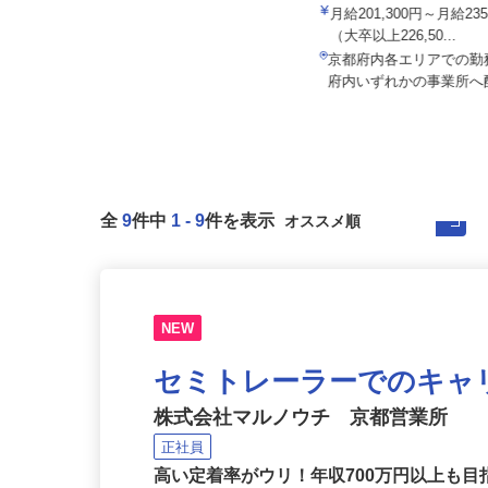
ALSOK株式会社
月給201,300円～月給23
セコム株式会社
（大卒以上226,50...
月給257,500円以上
京都府内各エリアでの
京都府京田辺市内各所
府内いずれかの事業所
全
9
件中
1
-
9
件を表示
NEW
セミトレーラーでのキャ
株式会社マルノウチ 京都営業所
正社員