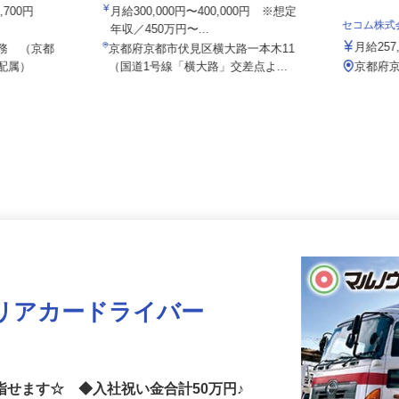
有限会社エムアイロード
5,700円
月給300,000円〜400,000円 ※想定
セコム株
年収／450万円〜...
月給2
勤務 （京都
京都府京都市伏見区横大路一本木11
へ配属）
（国道1号線「横大路」交差点よ...
京都
リアカードライバー