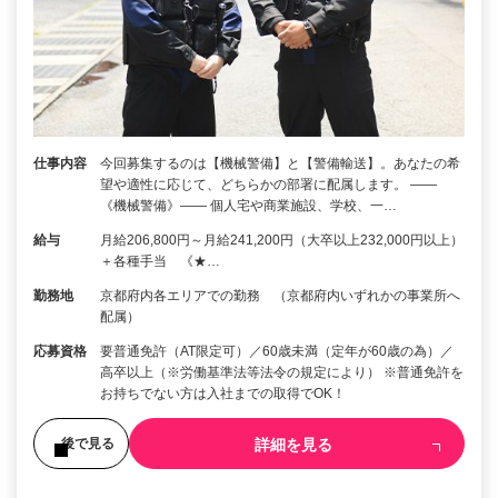
仕事内容
今回募集するのは【機械警備】と【警備輸送】。あなたの希
望や適性に応じて、どちらかの部署に配属します。 ――
《機械警備》―― 個人宅や商業施設、学校、一…
給与
月給206,800円～月給241,200円（大卒以上232,000円以上）
＋各種手当 《★…
勤務地
京都府内各エリアでの勤務 （京都府内いずれかの事業所へ
配属）
応募資格
要普通免許（AT限定可）／60歳未満（定年が60歳の為）／
高卒以上（※労働基準法等法令の規定により） ※普通免許を
お持ちでない方は入社までの取得でOK！
詳細を見る
後で見る