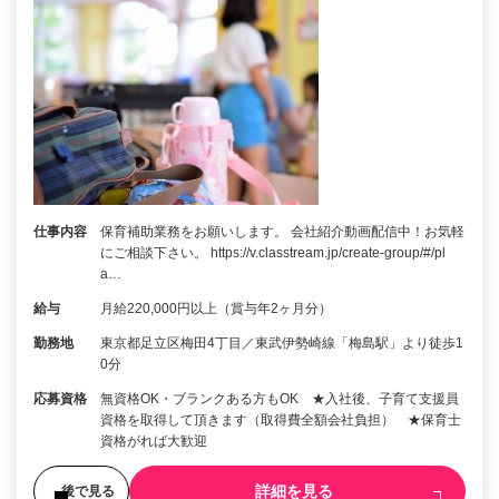
仕事内容
保育補助業務をお願いします。 会社紹介動画配信中！お気軽
にご相談下さい。 https://v.classtream.jp/create-group/#/pl
a…
給与
月給220,000円以上（賞与年2ヶ月分）
勤務地
東京都足立区梅田4丁目／東武伊勢崎線「梅島駅」より徒歩1
0分
応募資格
無資格OK・ブランクある方もOK ★入社後、子育て支援員
資格を取得して頂きます（取得費全額会社負担） ★保育士
資格がれば大歓迎
詳細を見る
後で見る