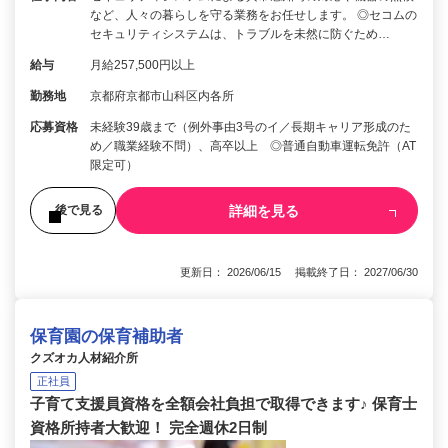
など、人々の暮らしを守る業務をお任せします。 ◎セコムの
セキュリティシステムは、トラブルを未然に防ぐため…
給与
月給257,500円以上
勤務地
京都府京都市山科区内各所
応募資格
未経験39歳まで（例外事由3号のイ／長期キャリア形成のた
め／職業経験不問）、高卒以上 ◎普通自動車運転免許（AT
限定可）
詳細を見る
後で見る
更新日： 2026/06/15 掲載終了日： 2027/06/30
保育園の保育補助者
クズオカ人材紹介所
正社員
子育て支援員資格を全額会社負担で取得できます♪ 保育士
資格所持者大歓迎！ 完全週休2日制