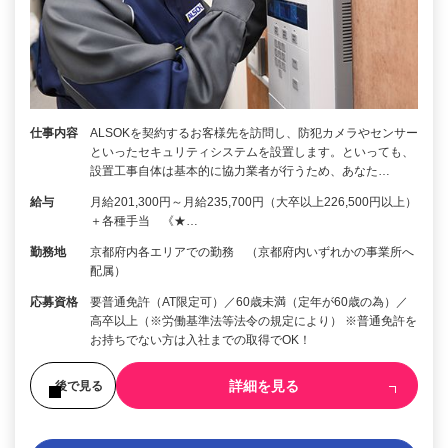
仕事内容
ALSOKを契約するお客様先を訪問し、防犯カメラやセンサー
といったセキュリティシステムを設置します。といっても、
設置工事自体は基本的に協力業者が行うため、あなた…
給与
月給201,300円～月給235,700円（大卒以上226,500円以上）
＋各種手当 《★…
勤務地
京都府内各エリアでの勤務 （京都府内いずれかの事業所へ
配属）
応募資格
要普通免許（AT限定可）／60歳未満（定年が60歳の為）／
高卒以上（※労働基準法等法令の規定により） ※普通免許を
お持ちでない方は入社までの取得でOK！
詳細を見る
後で見る