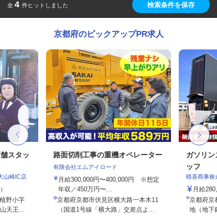
4
検索条件を保存
全
件ヒットしました
京都府のピックアップPR求人
店舗スタッ
路面切削工事の重機オペレーター
ガソリン
ッフ
有限会社エムアイロード
大山崎IC店
晴喜商事株
月給300,000円〜400,000円 ※想定
定）
年収／450万円〜...
月給280
植野小字
京都府京都市伏見区横大路一本木11
京都府京
天王...
（国道1号線「横大路」交差点よ...
地（地下