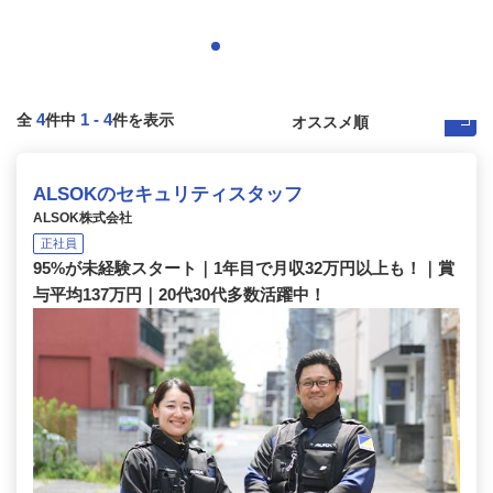
4
1
-
4
全
件中
件を表示
ALSOKのセキュリティスタッフ
ALSOK株式会社
正社員
95%が未経験スタート｜1年目で月収32万円以上も！｜賞
与平均137万円｜20代30代多数活躍中！