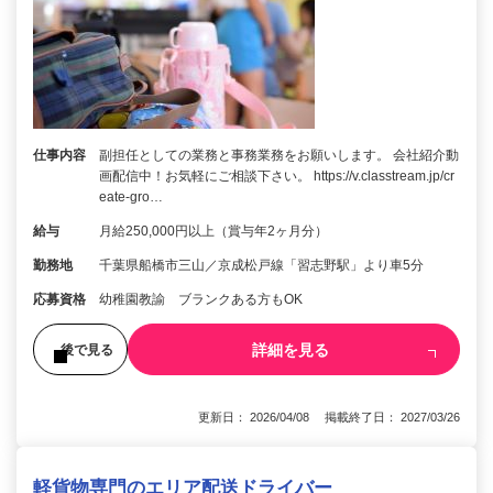
仕事内容
副担任としての業務と事務業務をお願いします。 会社紹介動
画配信中！お気軽にご相談下さい。 https://v.classtream.jp/cr
eate-gro…
給与
月給250,000円以上（賞与年2ヶ月分）
勤務地
千葉県船橋市三山／京成松戸線「習志野駅」より車5分
応募資格
幼稚園教諭 ブランクある方もOK
詳細を見る
後で見る
更新日： 2026/04/08 掲載終了日： 2027/03/26
軽貨物専門のエリア配送ドライバー