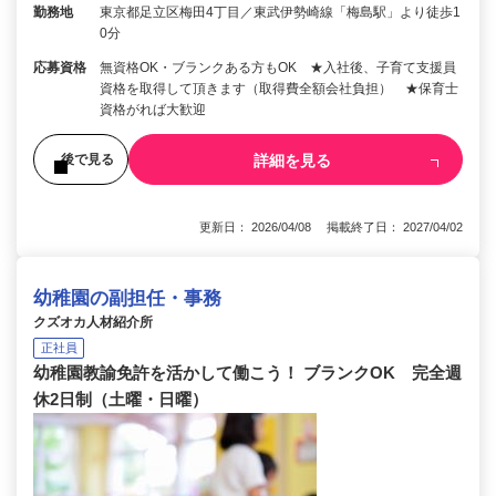
勤務地
東京都足立区梅田4丁目／東武伊勢崎線「梅島駅」より徒歩1
0分
応募資格
無資格OK・ブランクある方もOK ★入社後、子育て支援員
資格を取得して頂きます（取得費全額会社負担） ★保育士
資格がれば大歓迎
詳細を見る
後で見る
更新日： 2026/04/08 掲載終了日： 2027/04/02
幼稚園の副担任・事務
クズオカ人材紹介所
正社員
幼稚園教諭免許を活かして働こう！ ブランクOK 完全週
休2日制（土曜・日曜）