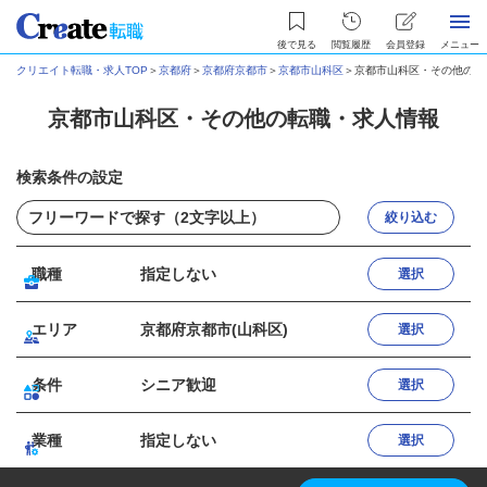
後で見る
閲覧履歴
会員登録
メニュー
クリエイト転職・求人TOP
＞
京都府
＞
京都府京都市
＞
京都市山科区
＞
京都市山科区・その他の転
京都市山科区・その他の転職・求人情報
検索条件の設定
絞り込む
職種
指定しない
選択
エリア
京都府京都市(山科区)
選択
条件
シニア歓迎
選択
業種
指定しない
選択