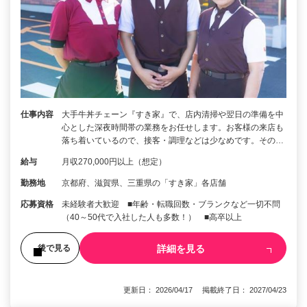
仕事内容
大手牛丼チェーン『すき家』で、店内清掃や翌日の準備を中
心とした深夜時間帯の業務をお任せします。お客様の来店も
落ち着いているので、接客・調理などは少なめです。その…
給与
月収270,000円以上（想定）
勤務地
京都府、滋賀県、三重県の「すき家」各店舗
応募資格
未経験者大歓迎 ■年齢・転職回数・ブランクなど一切不問
（40～50代で入社した人も多数！） ■高卒以上
詳細を見る
後で見る
更新日： 2026/04/17 掲載終了日： 2027/04/23