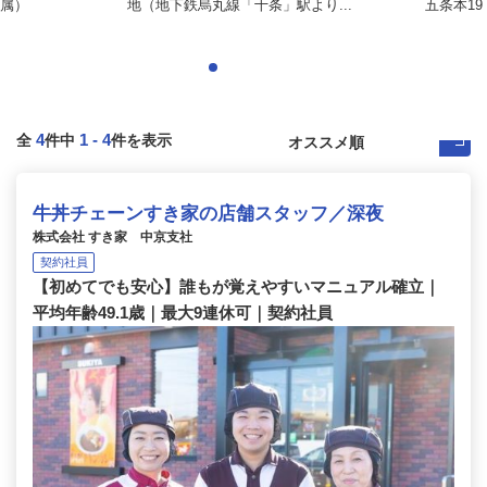
属）
地（地下鉄烏丸線「十条」駅より...
五条本19
4
1
-
4
全
件中
件を表示
牛丼チェーンすき家の店舗スタッフ／深夜
株式会社 すき家 中京支社
契約社員
【初めてでも安心】誰もが覚えやすいマニュアル確立｜
平均年齢49.1歳｜最大9連休可｜契約社員