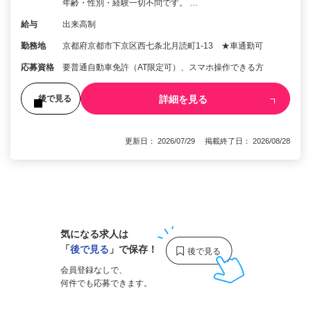
年齢・性別・経験一切不問です。 …
給与
出来高制
勤務地
京都府京都市下京区西七条北月読町1-13 ★車通勤可
応募資格
要普通自動車免許（AT限定可）、スマホ操作できる方
詳細を見る
後で見る
更新日： 2026/07/29 掲載終了日： 2026/08/28
1
気になる求人は
「
後で見る
」で保存！
会員登録なしで、
何件でも応募できます。