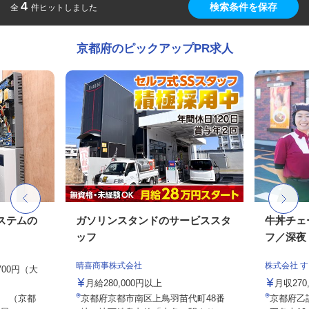
4
検索条件を保存
全
件ヒットしました
京都府のピックアップPR求人
ステムの
ガソリンスタンドのサービススタ
牛丼チェ
ッフ
フ／深夜
晴喜商事株式会社
株式会社 
,700円（大
月給280,000円以上
月収27
 （京都
京都府京都市南区上鳥羽苗代町48番
京都府乙