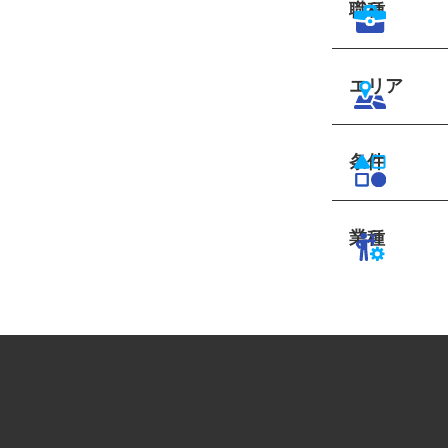
職種
エリア
条件
業種