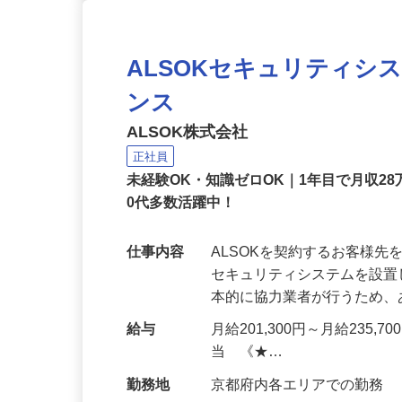
ALSOKセキュリティシ
ンス
ALSOK株式会社
正社員
未経験OK・知識ゼロOK｜1年目で月収28
0代多数活躍中！
仕事内容
ALSOKを契約するお客様
セキュリティシステムを設
本的に協力業者が行うため
給与
月給201,300円～月給235,
当 《★…