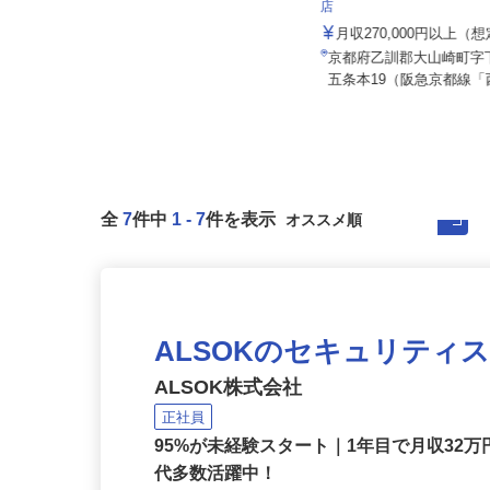
株式会社 すき家 関西支社
株式会社マルノウチ 京都営業所
店
月給300,000円以上（諸手当含む）
月収270,000円以上（
京都府京都市伏見区横大路龍ケ池43
京都府乙訓郡大山崎町
-1（京阪「淀駅」より徒歩約2...
五条本19（阪急京都線「
全
7
件中
1
-
7
件を表示
ALSOKのセキュリティ
ALSOK株式会社
正社員
95%が未経験スタート｜1年目で月収32万