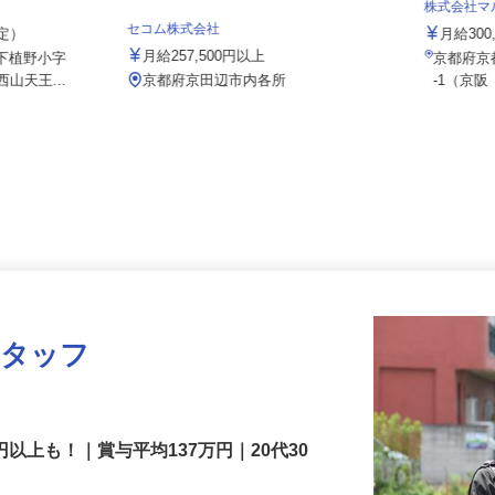
／大山崎IC
株式会社
セコム株式会社
想定）
月給3
月給257,500円以上
字下植野小字
京都府
西山天王...
京都府京田辺市内各所
-1（京
スタッフ
円以上も！｜賞与平均137万円｜20代30