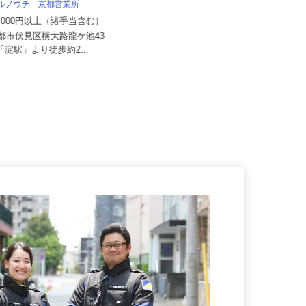
株式会社 すき家 関西支社／大山崎IC
マルノウチ 京都営業所
店
00,000円以上（諸手当含む）
月収270,000円以上（想定）
京都市伏見区横大路龍ケ池43
京都府乙訓郡大山崎町字下植野小字
阪「淀駅」より徒歩約2...
五条本19（阪急京都線「西山天王...