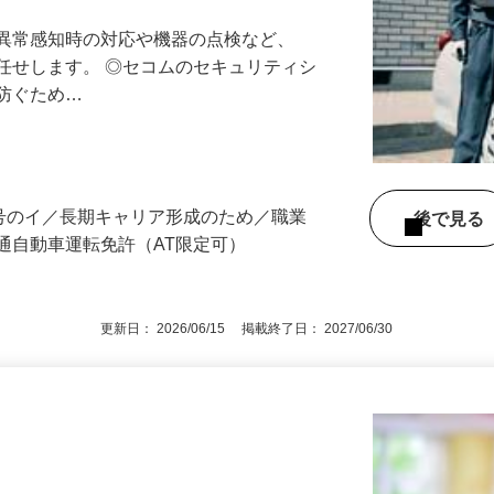
最長10連休／福利厚生充実／平均年収600
る異常感知時の対応や機器の点検など、
任せします。 ◎セコムのセキュリティシ
に防ぐため…
3号のイ／長期キャリア形成のため／職業
後で見
通自動車運転免許（AT限定可）
更新日： 2026/06/15 掲載終了日： 2027/06/30