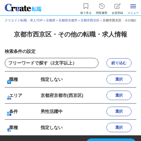
後で見る
閲覧履歴
会員登録
メニュー
クリエイト転職・求人TOP
＞
京都府
＞
京都府京都市
＞
京都市西京区
＞
京都市西京区・その他の転
京都市西京区・その他の転職・求人情報
検索条件の設定
絞り込む
職種
指定しない
選択
エリア
京都府京都市(西京区)
選択
条件
男性活躍中
選択
業種
指定しない
選択