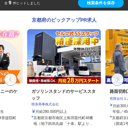
9
検索条件を保存
全
件ヒットしました
京都府のピックアップPR求人
モニーのケ
ガソリンスタンドのサービススタ
路面切削
ッフ
有限会社エ
晴喜商事株式会社
月給300
手当
月給280,000円以上
年収／45
浄菩提院町
京都府京都市南区上鳥羽苗代町48番
京都府京
地（地下鉄烏丸線「十条」駅より...
（国道1号