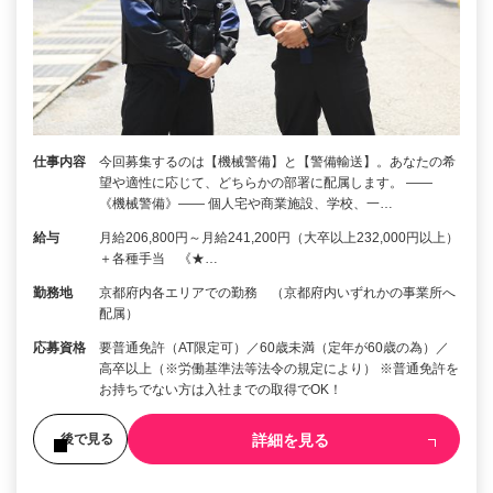
仕事内容
今回募集するのは【機械警備】と【警備輸送】。あなたの希
望や適性に応じて、どちらかの部署に配属します。 ――
《機械警備》―― 個人宅や商業施設、学校、一…
給与
月給206,800円～月給241,200円（大卒以上232,000円以上）
＋各種手当 《★…
勤務地
京都府内各エリアでの勤務 （京都府内いずれかの事業所へ
配属）
応募資格
要普通免許（AT限定可）／60歳未満（定年が60歳の為）／
高卒以上（※労働基準法等法令の規定により） ※普通免許を
お持ちでない方は入社までの取得でOK！
詳細を見る
後で見る