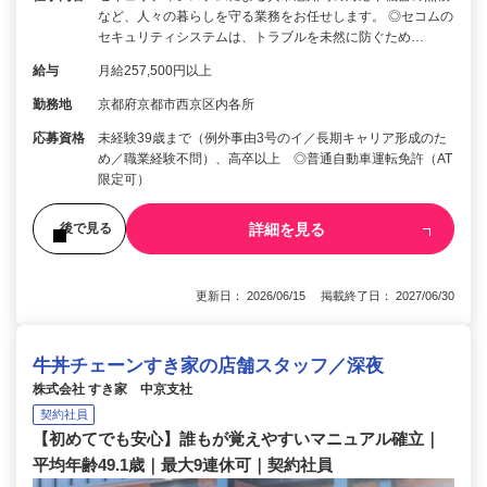
など、人々の暮らしを守る業務をお任せします。 ◎セコムの
セキュリティシステムは、トラブルを未然に防ぐため…
給与
月給257,500円以上
勤務地
京都府京都市西京区内各所
応募資格
未経験39歳まで（例外事由3号のイ／長期キャリア形成のた
め／職業経験不問）、高卒以上 ◎普通自動車運転免許（AT
限定可）
詳細を見る
後で見る
更新日： 2026/06/15 掲載終了日： 2027/06/30
牛丼チェーンすき家の店舗スタッフ／深夜
株式会社 すき家 中京支社
契約社員
【初めてでも安心】誰もが覚えやすいマニュアル確立｜
平均年齢49.1歳｜最大9連休可｜契約社員