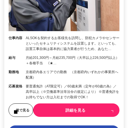
仕事内容
ALSOKを契約するお客様先を訪問し、防犯カメラやセンサー
といったセキュリティシステムを設置します。といっても、
設置工事自体は基本的に協力業者が行うため、あなた…
給与
月給201,300円～月給235,700円（大卒以上226,500円以上）
＋各種手当 《★…
勤務地
京都府内各エリアでの勤務 （京都府内いずれかの事業所へ
配属）
応募資格
要普通免許（AT限定可）／60歳未満（定年が60歳の為）／
高卒以上（※労働基準法等法令の規定により） ※普通免許を
お持ちでない方は入社までの取得でOK！
詳細を見る
後で見る