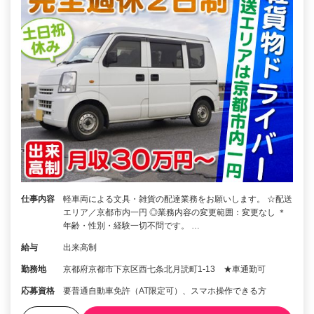
仕事内容
軽車両による文具・雑貨の配達業務をお願いします。 ☆配送
エリア／京都市内一円 ◎業務内容の変更範囲：変更なし ＊
年齢・性別・経験一切不問です。 …
給与
出来高制
勤務地
京都府京都市下京区西七条北月読町1-13 ★車通勤可
応募資格
要普通自動車免許（AT限定可）、スマホ操作できる方