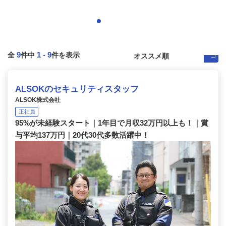
9
1
-
9
全
件中
件を表示
ALSOKのセキュリティスタッフ
ALSOK株式会社
正社員
95%が未経験スタート｜1年目で月収32万円以上も！｜賞
与平均137万円｜20代30代多数活躍中！