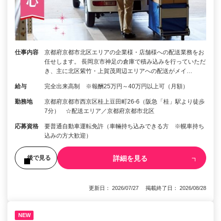
仕事内容
京都府京都市北区エリアの企業様・店舗様への配送業務をお
任せします。 長岡京市神足の倉庫で積み込みを行っていただ
き、主に北区紫竹・上賀茂周辺エリアへの配送がメイ…
給与
完全出来高制 ※報酬25万円～40万円以上可（月額）
勤務地
京都府京都市西京区桂上豆田町26-6（阪急「桂」駅より徒歩
7分） ☆配送エリア／京都府京都市北区
応募資格
要普通自動車運転免許（車輛持ち込みできる方 ※幌車持ち
込みの方大歓迎）
詳細を見る
後で見る
更新日： 2026/07/27 掲載終了日： 2026/08/28
NEW