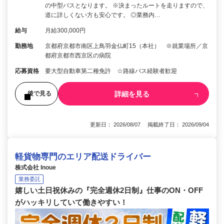
の中型バスとなります。 ※決まったルートを走りますので、
道に詳しくない方も安心です。 ◎業務内…
給与
月給300,000円
勤務地
京都府京都市南区上鳥羽金仏町15（本社） ※就業場所／京
都府京都市西京区の病院
応募資格
要大型自動車第二種免許 ☆路線バス経験者歓迎
詳細を見る
後で見る
更新日： 2026/08/07 掲載終了日： 2026/09/04
軽貨物専門のエリア配送ドライバー
株式会社 Inoue
業務委託
嬉しい土日祝休みの『完全週休2日制』仕事のON・OFF
がハッキリしていて働きやすい！