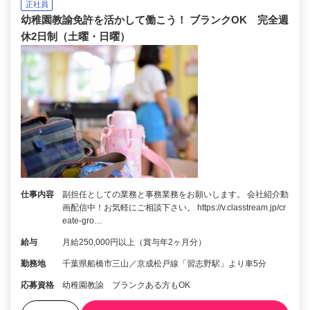
正社員
幼稚園教諭免許を活かして働こう！ ブランクOK 完全週
休2日制（土曜・日曜）
仕事内容
副担任としての業務と事務業務をお願いします。 会社紹介動
画配信中！お気軽にご相談下さい。 https://v.classtream.jp/cr
eate-gro…
給与
月給250,000円以上（賞与年2ヶ月分）
勤務地
千葉県船橋市三山／京成松戸線「習志野駅」より車5分
応募資格
幼稚園教諭 ブランクある方もOK