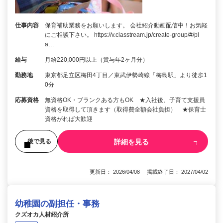
仕事内容
保育補助業務をお願いします。 会社紹介動画配信中！お気軽
にご相談下さい。 https://v.classtream.jp/create-group/#/pl
a…
給与
月給220,000円以上（賞与年2ヶ月分）
勤務地
東京都足立区梅田4丁目／東武伊勢崎線「梅島駅」より徒歩1
0分
応募資格
無資格OK・ブランクある方もOK ★入社後、子育て支援員
資格を取得して頂きます（取得費全額会社負担） ★保育士
資格がれば大歓迎
詳細を見る
後で見る
更新日： 2026/04/08 掲載終了日： 2027/04/02
幼稚園の副担任・事務
クズオカ人材紹介所